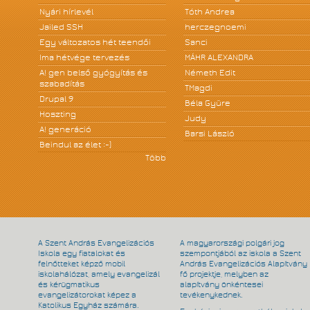
Nyári hírlevél
Tóth Andrea
Jailed SSH
herczegnoemi
Egy változatos hét teendői
Sanci
Ima hétvége tervezés
MÁHR ALEXANDRA
A! gen belső gyógyítás és
Németh Edit
szabadítás
TMagdi
Drupal 9
Béla Gyüre
Hoszting
Judy
A! generáció
Barsi László
Beindul az élet :-)
Több
A Szent András Evangelizációs
A magyarországi polgári jog
Iskola egy fiatalokat és
szempontjából az iskola a Szent
felnőtteket képző mobil
András Evangelizációs Alapítvány
iskolahálózat, amely evangelizál
fő projektje, melyben az
és kérügmatikus
alapítvány önkéntesei
evangelizátorokat képez a
tevékenykednek.
Katolikus Egyház számára.