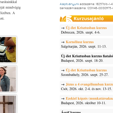
barátainkkal
Alapítványunk
adószáma: 18257616-1-4
arját mindvégig
bankszámlaszáma: 12011148-00130975
lőízében. A
Kurzusajánló
ott.
Új élet Krisztusban kurzus
Debrecen, 2026. szept. 4-6.
Kornéliusz kurzus
Salgótarján, 2026. szept. 11-13.
Új élet Krisztusban kurzus fiatal
Budapest, 2026. szept. 18-20.
Új élet Krisztusban kurzus
Szombathely, 2026. szept. 25-27.
Jézus a 4 evangéliumban kurz
Csót, 2026. okt. 2-4. és nov. 13-15.
Ezekiel képzés (munkatársakn
Budapest, 2026. október 10-11.
Ászáf kurzus