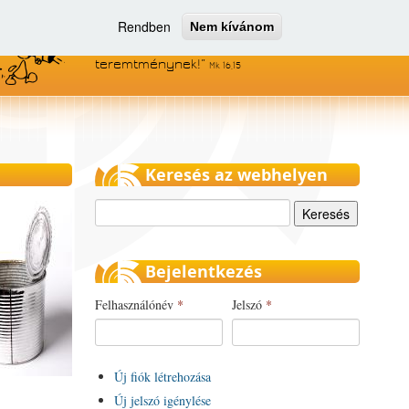
Rendben
Nem kívánom
Menjetek el az egész világra, és
hirdessétek az evangéliumot minden
teremtménynek!
Mk 16,15
Keresés az webhelyen
Keresés
Bejelentkezés
Felhasználónév
*
Jelszó
*
Új fiók létrehozása
Új jelszó igénylése