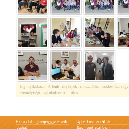
Jogi nyilatkozat: A fenti fényképek felhasználása, módosítása vagy
személyiségi jogi okok miatt – tilos.
Friss blogbejegyzések
Új felhasználók
Utolsó
Szombathelyi Áron