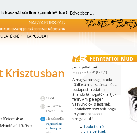
Bővebben…
 használ sütiket („cookie”-kat).
atikus evangelizátorokat képzünk
KOLATÉRKÉP
KAPCSOLAT
Fenntartói Klub
szolgáltak neki
t Krisztusban
vagyonukból
(Lk 8,3)
A magyarországi iskola
főállású munkatársait és a
budapesti irodát mi,
állandó támogatók tartjuk
C.Viki
fenn. Amíg elegen
vagyunk, ők is lesznek.
sze, 2023-
Csatlakozz hozzánk, hogy
09-27 13:16
folytatódhasson a
et Krisztusban
Hozzászólás
szolgálatuk!
regisztráció
plébániával közösen
→
Többet erről
és
belépés
→
Én is belépek
után