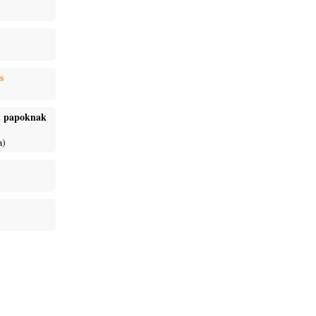
s
ét papoknak
a)