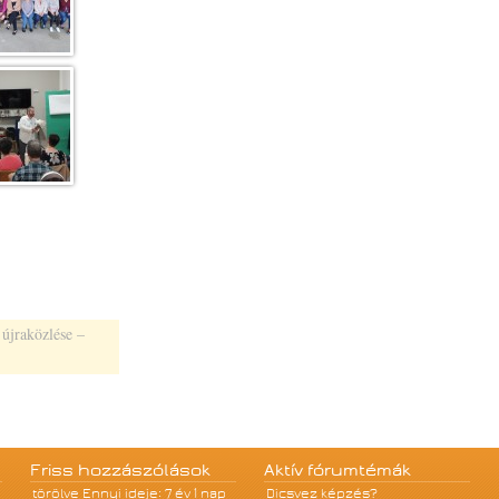
 újraközlése –
Friss hozzászólások
Aktív fórumtémák
törölve
Ennyi ideje: 7 év 1 nap
Dicsvez képzés?