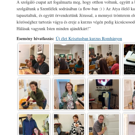
A szolgáló csapat azt fogalmazta meg, hogy otthon voltunk, együtt a 
szolgáltunk a Szentlélek sodrásában (a flow-ban :) ) Az Atya ölelő k
tapasztaltuk, és együtt örvendeztünk Jézussal, a mennyei trónterem e
közösséghez tartozás vágya és ereje a kurzus végén pedig kicsúcsosod
Hálásak vagyunk Isten minden ajándékárt!”
Esemény hivatkozás:
Új élet Krisztusban kurzus Romhányon