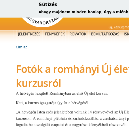
Sütizés
Ahogy majdnem minden honlap, úgy a miénk is
új, kérügm
Főmenü
JELENTKEZÉS
FÉNYKÉPEK
ROVATOK
BEMUTATKOZÁS
IS
Címlap
Jelenlegi hely
Fotók a romhányi Új éle
kurzusról
A hétvégén lezajlott Romhányban az első Új élet kurzus.
Kati, a kurzus igazgatója így írt a hétvégéről:
„A hétvégén Isten erős jelenlétében voltunk 14 résztvevővel az Új Él
kurzuson. A romhányi plébánia és zarándokszállás, a cserhátsurányi 
fogadta be a szolgáló csapatot és a nagyrészt környékbeli résztvevőt.