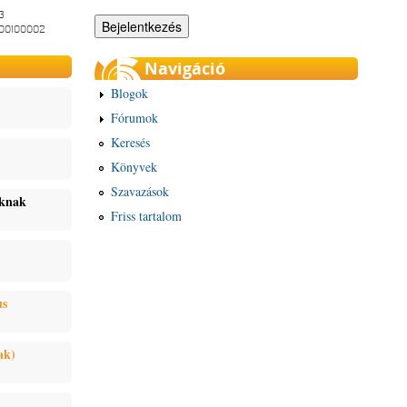
3
-00100002
Navigáció
Blogok
Fórumok
Keresés
Könyvek
Szavazások
oknak
Friss tartalom
us
ak)