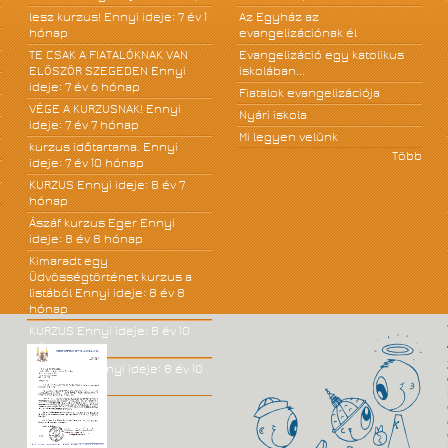
lesz kurzus!
Ennyi ideje: 7 év 1
Az Egyház az
hónap
evangelizációnak él
TE CSAK A FIATALÓKNAK VAN
Evangelizáció egy katolikus
ELÖSZÖR SZEGEDEN
Ennyi
iskolában...
ideje: 7 év 6 hónap
Fiatalok evangelizációja
VÉGE A KURZUSNAK!
Ennyi
Nyári iskola
ideje: 7 év 7 hónap
Mi legyen velünk
kurzus időtartama.
Ennyi
Több
ideje: 7 év 10 hónap
KURZUS
Ennyi ideje: 8 év 7
hónap
Ászáf kurzus Eger
Ennyi
ideje: 8 év 8 hónap
Kimaradt egy
Üdvösségtörténet kurzus a
listából
Ennyi ideje: 8 év 8
hónap
KURZUS
Ennyi ideje: 8 év 10
hónap
JÓ KÖNYV!
Ennyi ideje: 8 év 10
hónap