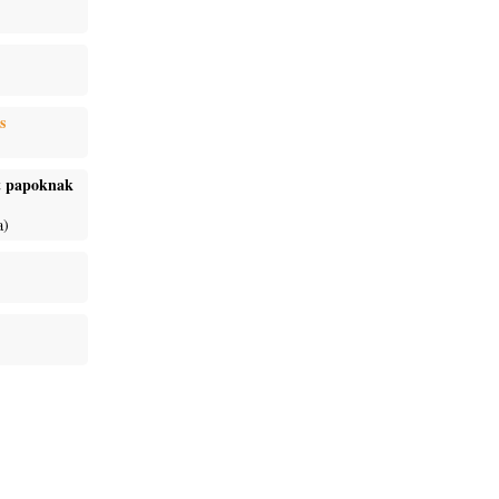
s
ét papoknak
a)