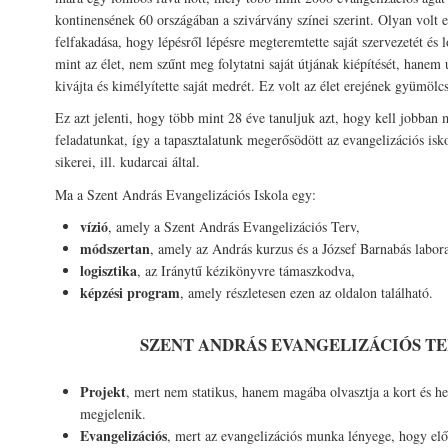
kontinensének 60 országában a szivárvány színei szerint. Olyan volt 
felfakadása, hogy lépésről lépésre megteremtette saját szervezetét és l
mint az élet, nem szűnt meg folytatni saját útjának kiépítését, hanem
kivájta és kimélyítette saját medrét. Ez volt az élet erejének gyümölcs
Ez azt jelenti, hogy több mint 28 éve tanuljuk azt, hogy kell jobban 
feladatunkat, így a tapasztalatunk megerősödött az evangelizációs isk
sikerei, ill. kudarcai által.
Ma a Szent András Evangelizációs Iskola egy:
vízió
, amely a Szent András Evangelizációs Terv,
módszertan
, amely az András kurzus és a József Barnabás labor
logisztika
, az Iránytű kézikönyvre támaszkodva,
képzési program
, amely részletesen ezen az oldalon található.
SZENT ANDRÁS EVANGELIZÁCIÓS T
Projekt
, mert nem statikus, hanem magába olvasztja a kort és he
megjelenik.
Evangelizációs
, mert az evangelizációs munka lényege, hogy e