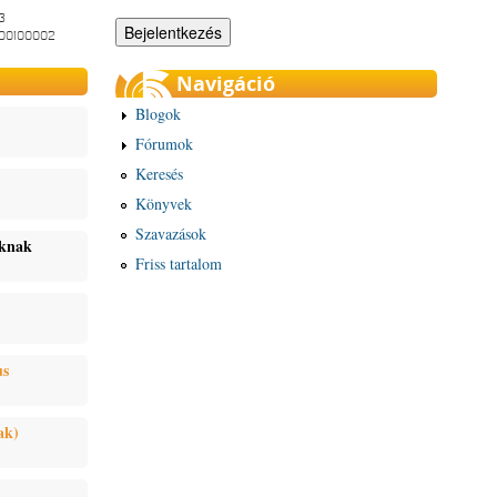
3
-00100002
Navigáció
Blogok
Fórumok
Keresés
Könyvek
Szavazások
oknak
Friss tartalom
us
ak)