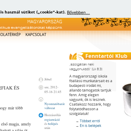
Bővebben…
 használ sütiket („cookie”-kat).
atikus evangelizátorokat képzünk
KOLATÉRKÉP
KAPCSOLAT
Fenntartói Klub
szolgáltak neki
vagyonukból
(Lk 8,3)
A magyarországi iskola
Jóbel
főállású munkatársait és a
budapesti irodát mi,
FIAK ÉS
sze, 2012-
állandó támogatók tartjuk
05-16 21:45
fenn. Amíg elegen
vagyunk, ők is lesznek.
Nyomtatóbarát
Csatlakozz hozzánk, hogy
 hogy már több
változat
folytatódhasson a
szolgálatuk!
Hozzászólás
regisztráció
→
Többet erről
a első magja, amely
és
belépés
→
Én is belépek
után
ajtott a világ öt