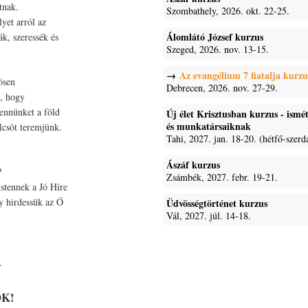
tnak.
Szombathely, 2026. okt. 22-25.
lyet arról az
Álomlátó József kurzus
ák, szeressék és
Szeged, 2026. nov. 13-15.
Az evangélium 7 fiatalja kurzu
ösen
Debrecen, 2026. nov. 27-29.
–, hogy
bennünket a föld
Új élet Krisztusban kurzus - ism
és munkatársaiknak
lcsöt teremjünk.
Tahi, 2027. jan. 18-20. (hétfő-szerd
Ászáf kurzus
?
Zsámbék, 2027. febr. 19-21.
stennek a Jó Híre
gy hirdessük az Ő
Üdvösségtörténet kurzus
Vál, 2027. júl. 14-18.
.
OK!