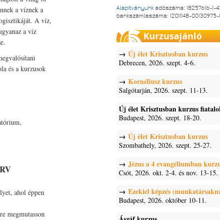
Alapítványunk
adószáma: 18257616-1-4
ennek a víznek a
bankszámlaszáma: 12011148-00130975
ogisztikáját. A víz,
 ugyanaz a víz
Kurzusajánló
e.
Új élet Krisztusban kurzus
megvalósítani
Debrecen, 2026. szept. 4-6.
ola és a kurzusok
Kornéliusz kurzus
Salgótarján, 2026. szept. 11-13.
Új élet Krisztusban kurzus fiatal
Budapest, 2026. szept. 18-20.
atórium,
Új élet Krisztusban kurzus
Szombathely, 2026. szept. 25-27.
Jézus a 4 evangéliumban kurz
ERV
Csót, 2026. okt. 2-4. és nov. 13-15.
Ezekiel képzés (munkatársakn
lyet, ahol éppen
Budapest, 2026. október 10-11.
lőre megmutasson
Ászáf kurzus