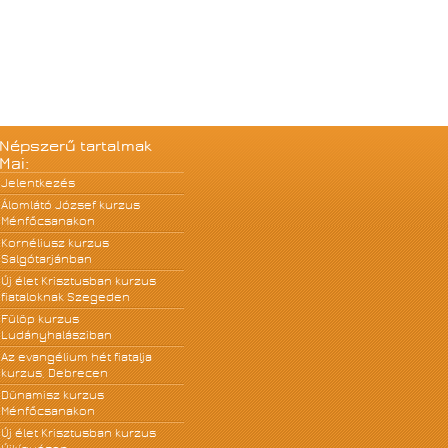
Népszerű tartalmak
Mai:
Jelentkezés
Álomlátó József kurzus
Ménfőcsanakon
Kornéliusz kurzus
Salgótarjánban
Új élet Krisztusban kurzus
fiataloknak Szegeden
Fülöp kurzus
Ludányhalásziban
Az evangélium hét fiatalja
kurzus, Debrecen
Dünamisz kurzus
Ménfőcsanakon
Új élet Krisztusban kurzus