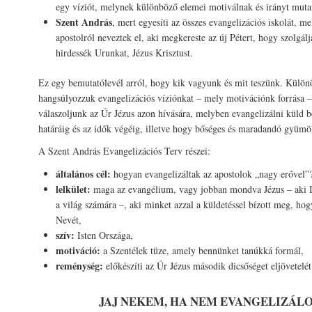
egy víziót, melynek különböző elemei motiválnak és irányt muta
Szent András
, mert egyesíti az összes evangelizációs iskolát, me
apostolról neveztek el, aki megkereste az új Pétert, hogy szolgálj
hirdessék Urunkat, Jézus Krisztust.
Ez egy bemutatólevél arról, hogy kik vagyunk és mit teszünk. Külön
hangsúlyozzuk evangelizációs víziónkat – mely motivációnk forrása 
válaszoljunk az Úr Jézus azon hívására, melyben evangelizálni küld 
határáig és az idők végéig, illetve hogy bőséges és maradandó gyümö
A Szent András Evangelizációs Terv részei:
általános cél:
hogyan evangelizáltak az apostolok „nagy erővel”
lelkület:
maga az evangélium, vagy jobban mondva Jézus – aki I
a világ számára –, aki minket azzal a küldetéssel bízott meg, ho
Nevét,
szív:
Isten Országa,
motiváció:
a Szentélek tüze, amely bennünket tanúkká formál,
reménység:
előkészíti az Úr Jézus második dicsőséget eljövetelét
JAJ NEKEM, HA NEM EVANGELIZÁL