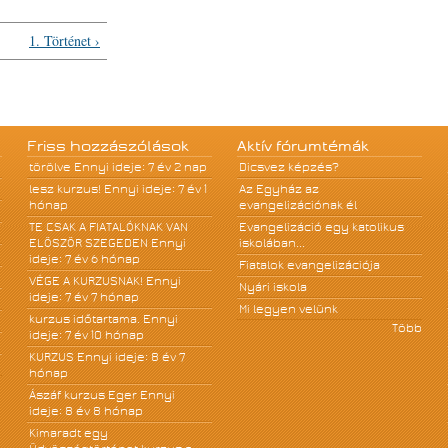
1. Történet ›
Friss hozzászólások
Aktív fórumtémák
törölve
Ennyi ideje: 7 év 2 nap
Dicsvez képzés?
lesz kurzus!
Ennyi ideje: 7 év 1
Az Egyház az
hónap
evangelizációnak él
TE CSAK A FIATALÓKNAK VAN
Evangelizáció egy katolikus
ELÖSZÖR SZEGEDEN
Ennyi
iskolában...
ideje: 7 év 6 hónap
Fiatalok evangelizációja
VÉGE A KURZUSNAK!
Ennyi
Nyári iskola
ideje: 7 év 7 hónap
Mi legyen velünk
kurzus időtartama.
Ennyi
Több
ideje: 7 év 10 hónap
KURZUS
Ennyi ideje: 8 év 7
hónap
Ászáf kurzus Eger
Ennyi
ideje: 8 év 8 hónap
Kimaradt egy