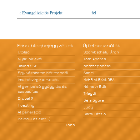
‹ Evangelizációs Projekt
fel
Friss blogbejegyzések
Új felhasználók
Utolsó
Szombathelyi Áron
Nyári hírlevél
Tóth Andrea
Jailed SSH
herczegnoemi
Egy változatos hét teendői
Sanci
Ima hétvége tervezés
MÁHR ALEXANDRA
A! gen belső gyógyítás és
Németh Edit
szabadítás
TMagdi
Drupal 9
Béla Gyüre
Hoszting
Judy
A! generáció
Barsi László
Beindul az élet :-)
Több