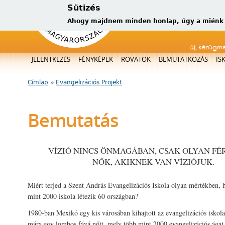
Sütizés
Ahogy majdnem minden honlap, úgy a miénk is
új, kérügm
Főmenü
JELENTKEZÉS
FÉNYKÉPEK
ROVATOK
BEMUTATKOZÁS
IS
Címlap
»
Evangelizációs Projekt
Jelenlegi hely
Bemutatás
VÍZIÓ NINCS ÖNMAGÁBAN, CSAK OLYAN FÉR
NŐK, AKIKNEK VAN VÍZIÓJUK.
Miért terjed a Szent András Evangelizációs Iskola olyan mértékben,
mint 2000 iskola létezik 60 országban?
1980-ban Mexikó egy kis városában kihajtott az evangelizációs iskol
mára egy lombos fává nőtt, mely több mint 2000 evangelizációs ágat h