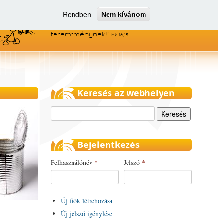
Rendben
Nem kívánom
Menjetek el az egész világra, és
hirdessétek az evangéliumot minden
teremtménynek!
Mk 16,15
Keresés az webhelyen
Keresés
Bejelentkezés
Felhasználónév
*
Jelszó
*
Új fiók létrehozása
Új jelszó igénylése