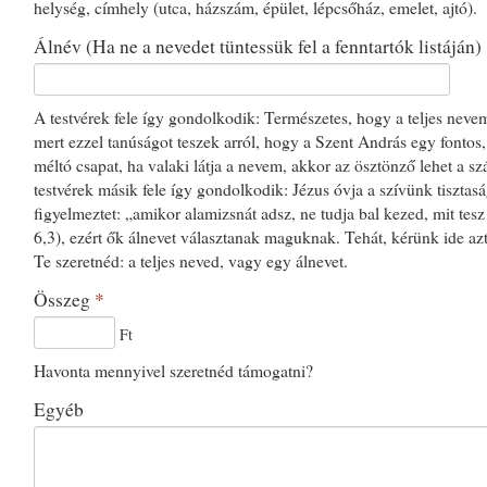
helység, címhely (utca, házszám, épület, lépcsőház, emelet, ajtó).
Álnév (Ha ne a nevedet tüntessük fel a fenntartók listáján)
A testvérek fele így gondolkodik: Természetes, hogy a teljes nevem 
mert ezzel tanúságot teszek arról, hogy a Szent András egy fontos
méltó csapat, ha valaki látja a nevem, akkor az ösztönző lehet a s
testvérek másik fele így gondolkodik: Jézus óvja a szívünk tisztasá
figyelmeztet: „amikor alamizsnát adsz, ne tudja bal kezed, mit tesz
6,3), ezért ők álnevet választanak maguknak. Tehát, kérünk ide azt
Te szeretnéd: a teljes neved, vagy egy álnevet.
Összeg
*
Ft
Havonta mennyivel szeretnéd támogatni?
Egyéb