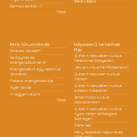
Barsi László
Beindul az élet :-)
Több
Aktív fórumtémák
Népszerű tartalmak
Mai:
Dicsvez képzés?
Új élet Krisztusban kurzus
Az Egyház az
fiataloknak Szegeden
evangelizációnak él
Jézus kurzus Ménfőcsanakon
Evangelizáció egy katolikus
iskolában...
Új élet Krisztuban kurzus
Csóton
Fiatalok evangelizációja
Új élet Krisztusban kurzus
Nyári iskola
először Kisteleken
Mi legyen velünk
Ismét Fülöp kurzus
Több
Debrecenben
Új élet Krisztusban kurzus
nyolc héten át Szeged-
Szőregen
Tréfa nap
Hány fejezetet naponta az
1328-ból?