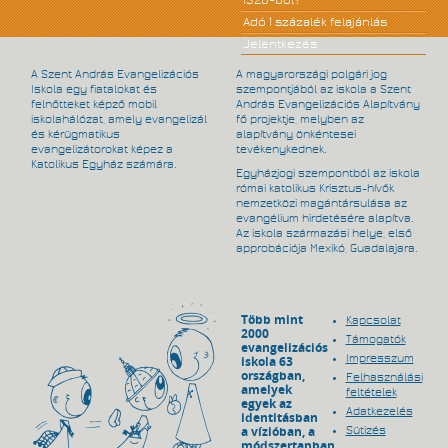
Adó 1 százalék felajánlás
Jelentkezés
A Szent András Evangelizációs
A magyarországi polgári jog
Iskola egy fiatalokat és
szempontjából az iskola a Szent
felnőtteket képző mobil
András Evangelizációs Alapítvány
iskolahálózat, amely evangelizál
fő projektje, melyben az
és kérügmatikus
alapítvány önkéntesei
evangelizátorokat képez a
tevékenykednek.
Katolikus Egyház számára.
Egyházjogi szempontból az iskola
római katolikus Krisztus-hívők
nemzetközi magántársulása az
evangélium hirdetésére alapítva.
Az iskola származási helye, első
approbációja Mexikó, Guadalajara.
Több mint
Kapcsolat
2000
Támogatók
evangelizációs
Impresszum
iskola 63
országban,
Felhasználási
amelyek
feltételek
egyek az
Adatkezelés
identitásban
a vízióban, a
Sütizés
módszertanban