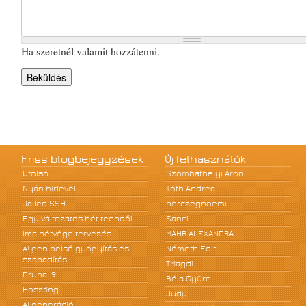
Ha szeretnél valamit hozzátenni.
Friss blogbejegyzések
Új felhasználók
Utolsó
Szombathelyi Áron
Nyári hírlevél
Tóth Andrea
Jailed SSH
herczegnoemi
Egy változatos hét teendői
Sanci
Ima hétvége tervezés
MÁHR ALEXANDRA
A! gen belső gyógyítás és
Németh Edit
szabadítás
TMagdi
Drupal 9
Béla Gyüre
Hoszting
Judy
A! generáció