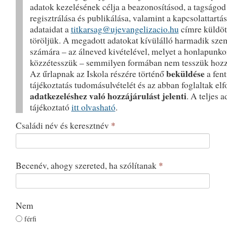
adatok kezelésének célja a beazonosításod, a tagságod
regisztrálása és publikálása, valamint a kapcsolattartá
adataidat a
titkarsag@ujevangelizacio.hu
címre küldöt
töröljük. A megadott adatokat kívülálló harmadik sze
számára – az álneved kivételével, melyet a honlapunk
közzétesszük – semmilyen formában nem tesszük hozz
beküldése
Az űrlapnak az Iskola részére történő
a fent
tájékoztatás tudomásulvételét és az abban foglaltak el
adatkezeléshez való hozzájárulást jelenti
. A teljes 
tájékoztató
itt olvasható
.
Családi név és keresztnév
*
Becenév, ahogy szereted, ha szólítanak
*
Nem
férfi