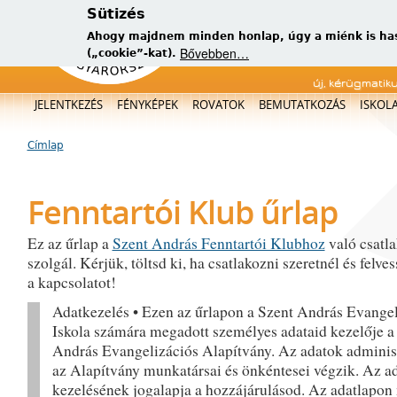
Sütizés
Ahogy majdnem minden honlap, úgy a miénk is has
Bővebben…
(„cookie”-kat).
új, kérügmatik
Főmenü
JELENTKEZÉS
FÉNYKÉPEK
ROVATOK
BEMUTATKOZÁS
ISKOL
Címlap
Jelenlegi hely
Fenntartói Klub űrlap
Ez az űrlap a
Szent András Fenntartói Klubhoz
való csatl
szolgál. Kérjük, töltsd ki, ha csatlakozni szeretnél és felve
a kapcsolatot!
Adatkezelés • Ezen az űrlapon a Szent András Evangel
Iskola számára megadott személyes adataid kezelője a
András Evangelizációs Alapítvány. Az adatok adminisz
az Alapítvány munkatársai és önkéntesei végzik. Az a
kezelésének jogalapja a hozzájárulásod. Az adatlapon