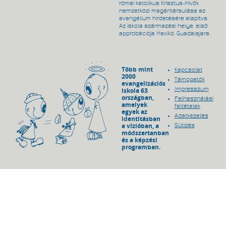
római katolikus Krisztus-hívők
nemzetközi magántársulása az
evangélium hirdetésére alapítva.
Az iskola származási helye, első
approbációja Mexikó, Guadalajara.
Több mint
Kapcsolat
2000
Támogatók
evangelizációs
Impresszum
iskola 63
országban,
Felhasználási
amelyek
feltételek
egyek az
Adatkezelés
identitásban
a vízióban, a
Sütizés
módszertanban
és a képzési
programban.