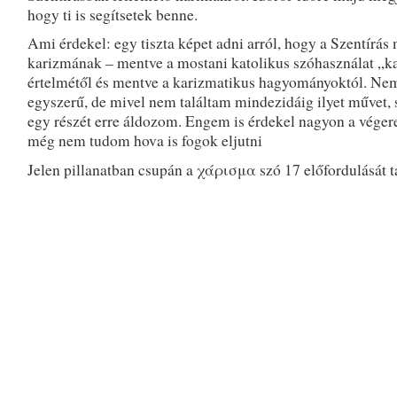
hogy ti is segítsetek benne.
Ami érdekel: egy tiszta képet adni arról, hogy a Szentírás 
karizmának – mentve a mostani katolikus szóhasználat „k
értelmétől és mentve a karizmatikus hagyományoktól. Nem
egyszerű, de mivel nem találtam mindezidáig ilyet művet
egy részét erre áldozom. Engem is érdekel nagyon a véger
még nem tudom hova is fogok eljutni
Jelen pillanatban csupán a χάρισμα szó 17 előfordulását t