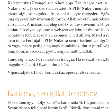
Karizmatikus Evangelizáció honlapja. Tanulságos eset. A 
Nuke-s volt, és ez okozta a vesztét. A PHP-Nuke-t nem sik
biztonsági csomagokkal frissíteni és egyre öregedett. Egé
míg egyszer látványosan feltörték Allah követői, másodsz
európaiak. A másodikat elég nehéz volt észrevenni, a lény
emiatt állt olyan gyakran a webszerver február és április kö
behatolás felfedezése után azonnal le lett állítva. Mivel a r
nem tudta Feri újabb PHP-Nuke-ra sem frissíteni, a migrá
ra vagy másra pedig elég nagy munkának tűnt, a portál vége
Sajnálom, másokkal együtt, hogy emiatt feladták.
Tanulság: a szoftverválasztás stratégia. Ha rosszat választ
magához láncol. Olyan, mint a bűn.
Vigasztaljátok Flach Ferit, aki az egészet elszenvedte.
Karizma, szolgálat, tehetség
Elkezdtem egy „dolgozatot” a karizmákról. Ill. pontosabb
Szentírásban fellelhető karimákról. Időről-időre majd meg