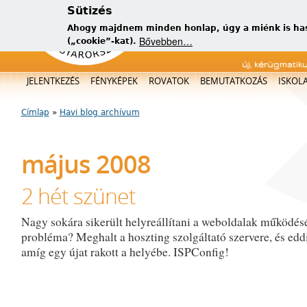
Sütizés
Ahogy majdnem minden honlap, úgy a miénk is has
Bővebben…
(„cookie”-kat).
új, kérügmatik
Főmenü
JELENTKEZÉS
FÉNYKÉPEK
ROVATOK
BEMUTATKOZÁS
ISKOL
Címlap
»
Havi blog archívum
Jelenlegi hely
május 2008
2 hét szünet
Nagy sokára sikerült helyreállítani a weboldalak működésé
probléma? Meghalt a hoszting szolgáltató szervere, és eddi
amíg egy újat rakott a helyébe. ISPConfig!