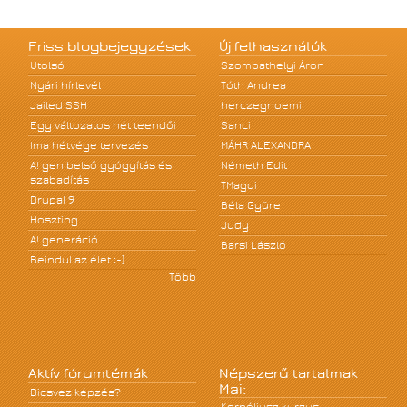
Friss blogbejegyzések
Új felhasználók
Utolsó
Szombathelyi Áron
Nyári hírlevél
Tóth Andrea
Jailed SSH
herczegnoemi
Egy változatos hét teendői
Sanci
Ima hétvége tervezés
MÁHR ALEXANDRA
A! gen belső gyógyítás és
Németh Edit
szabadítás
TMagdi
Drupal 9
Béla Gyüre
Hoszting
Judy
A! generáció
Barsi László
Beindul az élet :-)
Több
Aktív fórumtémák
Népszerű tartalmak
Mai:
Dicsvez képzés?
Kornéliusz kurzus