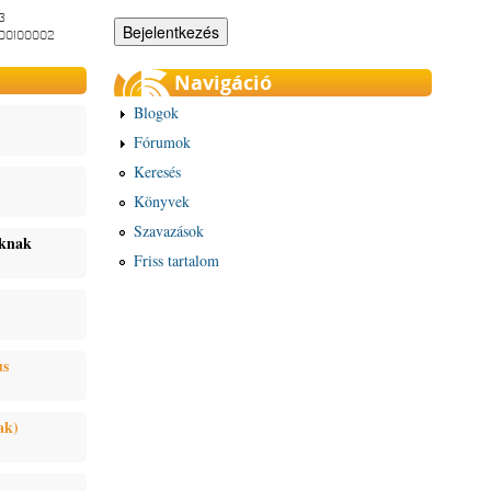
3
-00100002
Navigáció
Blogok
Fórumok
Keresés
Könyvek
Szavazások
oknak
Friss tartalom
us
ak)