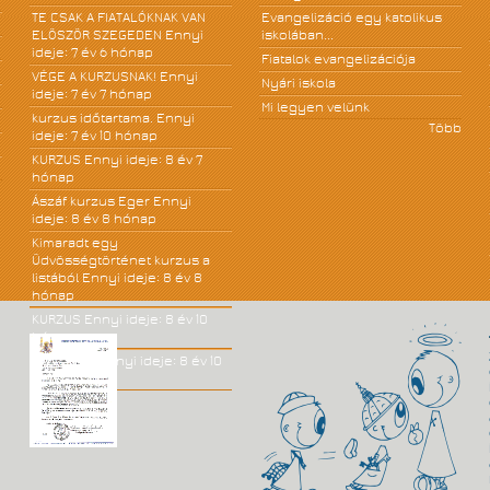
TE CSAK A FIATALÓKNAK VAN
Evangelizáció egy katolikus
ELÖSZÖR SZEGEDEN
Ennyi
iskolában...
ideje: 7 év 6 hónap
Fiatalok evangelizációja
VÉGE A KURZUSNAK!
Ennyi
Nyári iskola
ideje: 7 év 7 hónap
Mi legyen velünk
kurzus időtartama.
Ennyi
Több
ideje: 7 év 10 hónap
KURZUS
Ennyi ideje: 8 év 7
hónap
Ászáf kurzus Eger
Ennyi
ideje: 8 év 8 hónap
Kimaradt egy
Üdvösségtörténet kurzus a
listából
Ennyi ideje: 8 év 8
hónap
KURZUS
Ennyi ideje: 8 év 10
hónap
JÓ KÖNYV!
Ennyi ideje: 8 év 10
hónap