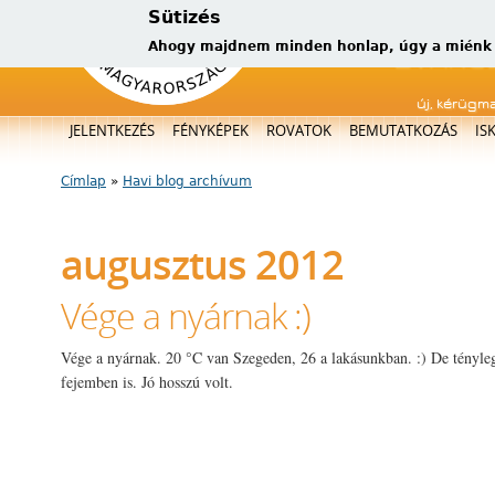
Sütizés
Ahogy majdnem minden honlap, úgy a miénk is
új, kérügm
Főmenü
JELENTKEZÉS
FÉNYKÉPEK
ROVATOK
BEMUTATKOZÁS
IS
Címlap
»
Havi blog archívum
Jelenlegi hely
augusztus 2012
Vége a nyárnak :)
Vége a nyárnak. 20 °C van Szegeden, 26 a lakásunkban. :) De tényle
fejemben is. Jó hosszú volt.