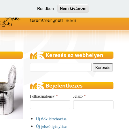
Rendben
Nem kívánom
Menjetek el az egész világra, és
hirdessétek az evangéliumot minden
teremtménynek!
Mk 16,15
Keresés az webhelyen
Keresés
Bejelentkezés
Felhasználónév
*
Jelszó
*
Új fiók létrehozása
Új jelszó igénylése