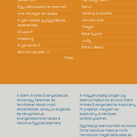
Egy változatos hét teendői
Sanci
Ima hétvége tervezés
MÁHR ALEXANDRA
A! gen belső gyógyítás és
Németh Edit
szabadítás
TMagdi
Drupal 9
Béla Gyüre
Hoszting
Judy
A! generáció
Barsi László
Beindul az élet :-)
Több
A Szent András Evangelizációs
A magyarországi polgári jog
Iskola egy fiatalokat és
szempontjából az iskola a Szent
felnőtteket képző mobil
András Evangelizációs Alapítvány
iskolahálózat, amely evangelizál
fő projektje, melyben az
és kérügmatikus
alapítvány önkéntesei
evangelizátorokat képez a
tevékenykednek.
Katolikus Egyház számára.
Egyházjogi szempontból az iskola
római katolikus Krisztus-hívők
nemzetközi magántársulása az