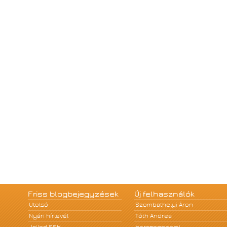
Friss blogbejegyzések
Új felhasználók
Utolsó
Szombathelyi Áron
Nyári hírlevél
Tóth Andrea
Jailed SSH
herczegnoemi