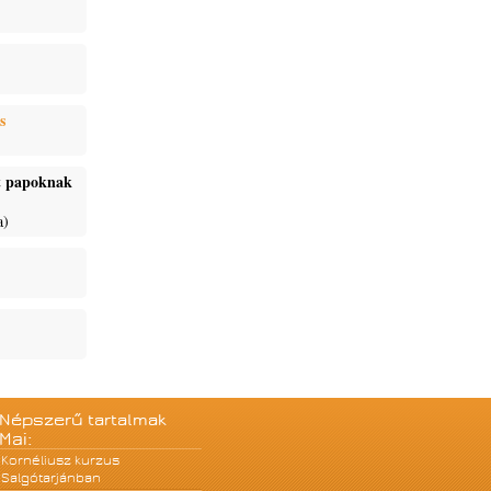
s
ét papoknak
a)
Népszerű tartalmak
Mai:
Kornéliusz kurzus
Salgótarjánban