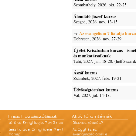
Szombathely, 2026. okt. 22-25.
Álomlátó József kurzus
Szeged, 2026. nov. 13-15.
Az evangélium 7 fiatalja kurzu
Debrecen, 2026. nov. 27-29.
Új élet Krisztusban kurzus - ism
és munkatársaiknak
Tahi, 2027. jan. 18-20. (hétfő-szerd
Ászáf kurzus
Zsámbék, 2027. febr. 19-21.
Üdvösségtörténet kurzus
Vál, 2027. júl. 14-18.
Friss hozzászólások
Aktív fórumtémák
törölve
Ennyi ideje: 7 év 3 nap
Dicsvez képzés?
lesz kurzus!
Ennyi ideje: 7 év 1
Az Egyház az
hónap
evangelizációnak él