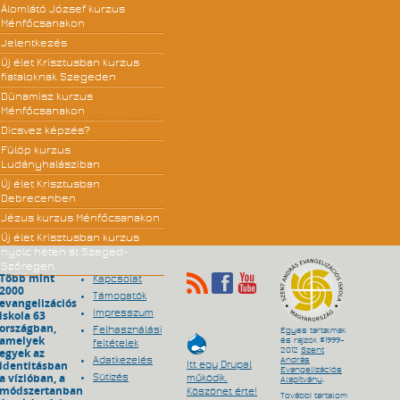
Álomlátó József kurzus
Ménfőcsanakon
Jelentkezés
Új élet Krisztusban kurzus
fiataloknak Szegeden
Dünamisz kurzus
Ménfőcsanakon
Dicsvez képzés?
Fülöp kurzus
Ludányhalásziban
Új élet Krisztusban
Debrecenben
Jézus kurzus Ménfőcsanakon
Új élet Krisztusban kurzus
nyolc héten át Szeged-
Szőregen
Több mint
Kapcsolat
2000
Támogatók
evangelizációs
Impresszum
iskola 63
országban,
Felhasználási
Egyes tartalmak
amelyek
és rajzok ©1999–
feltételek
egyek az
2012
Szent
Adatkezelés
András
identitásban
Itt egy Drupal
Evangelizációs
a vízióban, a
Sütizés
működik.
Alapítvány
.
módszertanban
Köszönet érte!
További tartalom