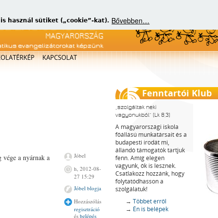
Bővebben…
 használ sütiket („cookie”-kat).
atikus evangelizátorokat képzünk
KOLATÉRKÉP
KAPCSOLAT
Fenntartói Klub
szolgáltak neki
vagyonukból
(Lk 8,3)
A magyarországi iskola
főállású munkatársait és a
budapesti irodát mi,
állandó támogatók tartjuk
Jóbel
g vége a nyárnak a
fenn. Amíg elegen
vagyunk, ők is lesznek.
h, 2012-08-
Csatlakozz hozzánk, hogy
27 15:29
folytatódhasson a
Jóbel blogja
szolgálatuk!
→
Többet erről
Hozzászólás
→
Én is belépek
regisztráció
és
belépés