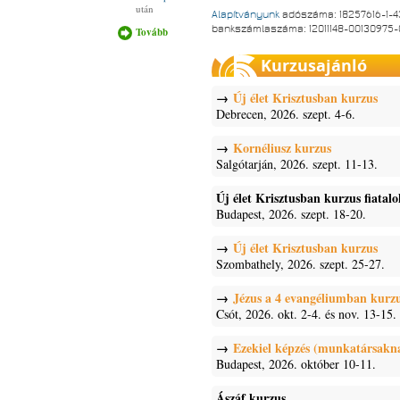
után
Alapítványunk
adószáma: 18257616-1-4
bankszámlaszáma: 12011148-00130975
Tovább
Vége a
nyárnak :)
tartalommal
Kurzusajánló
kapcsolatosan
Új élet Krisztusban kurzus
Debrecen, 2026. szept. 4-6.
Kornéliusz kurzus
Salgótarján, 2026. szept. 11-13.
Új élet Krisztusban kurzus fiatal
Budapest, 2026. szept. 18-20.
Új élet Krisztusban kurzus
Szombathely, 2026. szept. 25-27.
Jézus a 4 evangéliumban kurz
Csót, 2026. okt. 2-4. és nov. 13-15.
Ezekiel képzés (munkatársakn
Budapest, 2026. október 10-11.
Ászáf kurzus