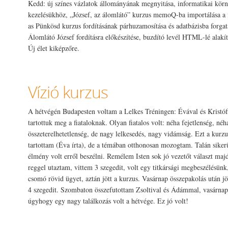
Kedd: új színes vázlatok állományának megnyitása, informatikai körny
kezelésükhöz, „József, az álomlátó” kurzus memoQ-ba importálása a 
as Pünkösd kurzus fordításának párhuzamosítása és adatbázisba forga
Álomlátó József fordításra előkészítése, buzdító levél HTML-lé alakít
Új élet kiképzőre.
Vízió kurzus
A hétvégén Budapesten voltam a Lelkes Tréningen: Évával és Kristóff
tartottuk meg a fiataloknak. Olyan fiatalos volt: néha fejetlenség, néh
összeterelhetetlenség, de nagy lelkesedés, nagy vidámság. Ezt a kurzu
tartottam (Éva írta), de a témában otthonosan mozogtam. Talán siker
élmény volt erről beszélni. Remélem Isten sok jó vezetőt választ maj
reggel utaztam, vittem 3 szegedit, volt egy titkársági megbeszélésünk
csomó rövid ügyet, aztán jött a kurzus. Vasárnap összepakolás után j
4 szegedit. Szombaton összefutottam Zsoltival és Ádámmal, vasárnap 
úgyhogy egy nagy találkozás volt a hétvége. Ez jó volt!