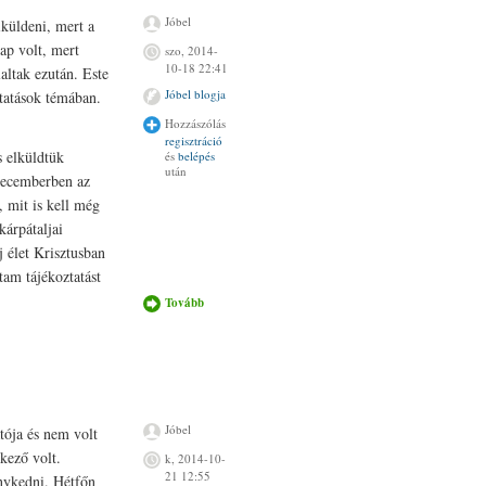
Jóbel
iküldeni, mert a
ap volt, mert
szo, 2014-
10-18 22:41
altak ezután. Este
Jóbel blogja
ztatások témában.
Hozzászólás
regisztráció
s elküldtük
és
belépés
után
decemberben az
 mit is kell még
kárpátaljai
 élet Krisztusban
tam tájékoztatást
Tovább
Türelem
tartalommal
kapcsolatosan
Jóbel
atója és nem volt
kező volt.
k, 2014-10-
21 12:55
nykedni. Hétfőn