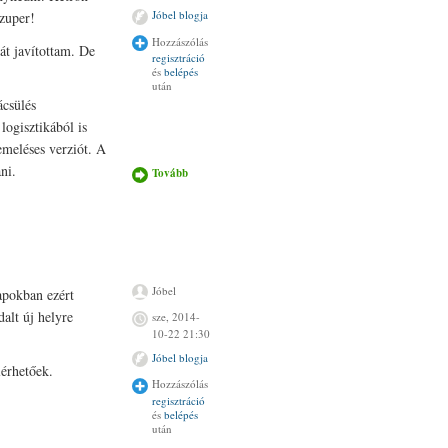
Jóbel blogja
Szuper!
Hozzászólás
át javítottam. De
regisztráció
és
belépés
után
csülés
ogisztikából is
emeléses verziót. A
ni.
Tovább
Hallelujah
tartalommal
kapcsolatosan
Jóbel
apokban ezért
alt új helyre
sze, 2014-
10-22 21:30
Jóbel blogja
lérhetőek.
Hozzászólás
regisztráció
és
belépés
után