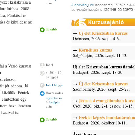
ezet kialakítása a
után
Alapítványunk
adószáma: 18257616-1-4
fordításhoz, 2008-
bankszámlaszáma: 12011148-00130975
tása; Pünkösd és
Kurzusajánló
ása és kiküldése az
Tovább
Távirat
Új élet Krisztusban kurzus
tartalommal
kapcsolatosan
Debrecen, 2026. szept. 4-6.
Kornéliusz kurzus
Salgótarján, 2026. szept. 11-13.
Jóbel
al a Vízió kurzust
Új élet Krisztusban kurzus fiatal
Budapest, 2026. szept. 18-20.
a
h, 2014-10-
06 10:05
st először
Új élet Krisztusban kurzus
Jóbel blogja
ült jót adnom. Jó
Szombathely, 2026. szept. 25-27.
d közülük. Péntek
Hozzászólás
regisztráció
, elintéztem egy
Jézus a 4 evangéliumban kurz
és
belépés
öttem haza, hoztam
Csót, 2026. okt. 2-4. és nov. 13-15.
után
Lacival is,
Ezekiel képzés (munkatársakn
Tovább
Vízió kurzus
Budapest, 2026. október 10-11.
tartalommal
kapcsolatosan
Ászáf kurzus