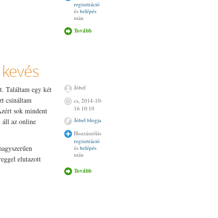
regisztráció
és
belépés
után
Tovább
Kiképző
tartalommal
kapcsolatosan
 kevés
Jóbel
t. Találtam egy két
zt csináltam
cs, 2014-10-
16 10:10
 Azért sok mindent
Jóbel blogja
áll az online
Hozzászólás
regisztráció
 nagyszerűen
és
belépés
után
reggel elutazott
Tovább
Az arativaló
sok, de a
munkás kevés
tartalommal
kapcsolatosan