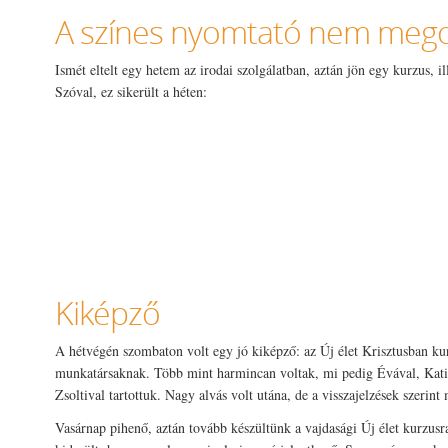
A színes nyomtató nem meg
Ismét eltelt egy hetem az irodai szolgálatban, aztán jön egy kurzus, i
Szóval, ez sikerült a héten:
Kiképző
A hétvégén szombaton volt egy jó kiképző: az Új élet Krisztusban kur
munkatársaknak. Több mint harmincan voltak, mi pedig Évával, Kativ
Zsoltival tartottuk. Nagy alvás volt utána, de a visszajelzések szerint
Vasárnap pihenő, aztán tovább készültünk a vajdasági Új élet kurzusra