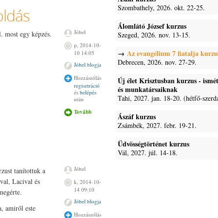
Szombathely, 2026. okt. 22-25.
oldás
Álomlátó József kurzus
Jóbel
ll. most egy képzés.
Szeged, 2026. nov. 13-15.
p, 2014-10-
Az evangélium 7 fiatalja kurzu
10 14:05
Debrecen, 2026. nov. 27-29.
Jóbel blogja
Hozzászólás
Új élet Krisztusban kurzus - ism
regisztráció
és munkatársaiknak
és
belépés
Tahi, 2027. jan. 18-20. (hétfő-szerd
után
Tovább
A színes
Ászáf kurzus
nyomtató
Zsámbék, 2027. febr. 19-21.
nem megoldás
tartalommal
kapcsolatosan
Üdvösségtörténet kurzus
Vál, 2027. júl. 14-18.
Jóbel
zust tanítottuk a
al, Lacival és
k, 2014-10-
14 09:10
 megérte.
Jóbel blogja
, amiről este
Hozzászólás