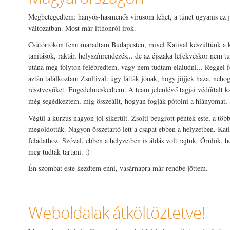
Megbetegedtem: hányós-hasmenős vírusom lehet, a tünet ugyanis ez 
változatban. Most már itthonról írok.
Csütörtökön fenn maradtam Budapesten, mivel Katival készültünk a k
tanítások, raktár, helyszínrendezés... de az éjszaka lefekvéskor nem t
utána meg folyton felébredtem, vagy nem tudtam elaludni... Reggel f
aztán találkoztam Zsoltival: úgy látták jónak, hogy jöjjek haza, neho
résztvevőket. Engedelmeskedtem. A team jelenlévő tagjai védőitalt k
még segédkeztem, míg összeállt, hogyan fogják pótolni a hiányomat, 
Végül a kurzus nagyon jól sikerült. Zsolti beugrott péntek este, a több
megoldották. Nagyon összetartó lett a csapat ebben a helyzetben. Kati 
feladathoz. Szóval, ebben a helyzetben is áldás volt rajtuk. Örülök, 
meg tudták tartani. :)
Én szombat este kezdtem enni, vasárnapra már rendbe jöttem.
Weboldalak átköltöztetve!