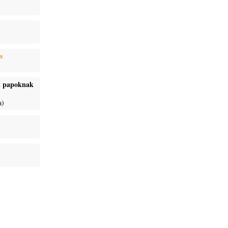
s
ét papoknak
a)