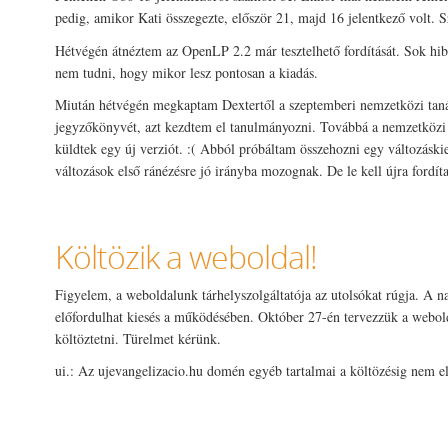
pedig, amikor Kati összegezte, először 21, majd 16 jelentkező volt. 
Hétvégén átnéztem az OpenLP 2.2 már tesztelhető fordítását. Sok hib
nem tudni, hogy mikor lesz pontosan a kiadás.
Miután hétvégén megkaptam Dextertől a szeptemberi nemzetközi taná
jegyzőkönyvét, azt kezdtem el tanulmányozni. Továbbá a nemzetközi l
küldtek egy új verziót. :( Abból próbáltam összehozni egy változáski
változások első ránézésre jó irányba mozognak. De le kell újra fordíta
Költözik a weboldal!
Figyelem, a weboldalunk tárhelyszolgáltatója az utolsókat rúgja. A n
előfordulhat kiesés a működésében. Október 27-én tervezzük a webold
költöztetni. Türelmet kérünk.
ui.: Az ujevangelizacio.hu domén egyéb tartalmai a költözésig nem e