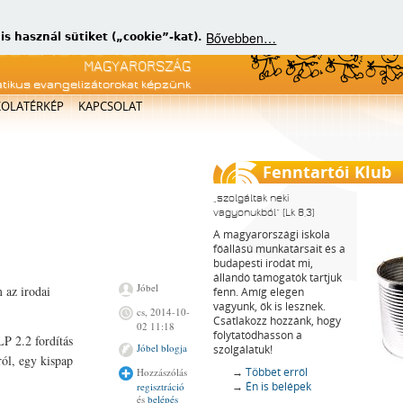
Bővebben…
 használ sütiket („cookie”-kat).
atikus evangelizátorokat képzünk
KOLATÉRKÉP
KAPCSOLAT
Fenntartói Klub
szolgáltak neki
vagyonukból
(Lk 8,3)
A magyarországi iskola
főállású munkatársait és a
budapesti irodát mi,
állandó támogatók tartjuk
Jóbel
 az irodai
fenn. Amíg elegen
vagyunk, ők is lesznek.
cs, 2014-10-
Csatlakozz hozzánk, hogy
02 11:18
folytatódhasson a
LP 2.2 fordítás
Jóbel blogja
szolgálatuk!
ról, egy kispap
→
Többet erről
Hozzászólás
→
Én is belépek
regisztráció
és
belépés