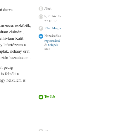
Jóbel
jó durva
h, 2014-10-
27 10:17
urzusra: eszközök,
Jóbel blogja
udtam elaludni,
Hozzászólás
elhívtam Katit,
regisztráció
gy lefertőzzem a
és
belépés
után
aptak, néhány órát
aztán hazautaztam.
it pedig
is felnőtt a
hogy nélkülem is
Tovább
Az első új élet
kurzus nélkülem
Magyarországon
tartalommal
kapcsolatosan
Jóbel