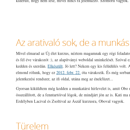
kiderült, hogy nem lesz, mivel nincs rá jelentkező. Szomorú vagyok.
Az arativaló sok, de a munkás
Mivel elmarad az Új élet kurzus, néztem magamnak egy régi feladato
és fél éve várakozót :), az alapítványi weboldal sminkelését. Szóval e
kedden és szerdán.
Elkészült
. Jó lett? Nekem egy kis felüdülés volt.
elmond rólunk, hogy ez
2012. febr. 22.
óta várakozik. És még sorban 
jelentkezési rendszer, az ifi oldal, utána meg az énekfüzet...
Gyorsan kiküldtem még kedden a munkatársi hírlevelet is, amit Obo
összeállított, de a fenntartóival lógok, de mindjárt jön az is. Kati ma 
Erdélyben Lacival és Zsoltival az Ászáf kurzusra, Oboval vagyok.
Türelem