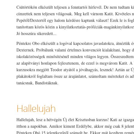
Csütörtökön elkészült teljesen a fenntartói hírlevél. De nem tudtam k
címzettek nem teljesen világosak. Meg kell várnom Katit. Kivételes n
Pepétől/Dextertől egy halom kérdésre kaptunk választ! Ezek le is fogl
tanítottam közös közin a kinyilatkoztatás-próféciák-magánkinyilatko
Jó hosszúra sikeredett...
Péntekre Obo elkészült a logóval kapcsolatos javaslatokra, átnéztük é
Dexternek. Próbálunk valami értelmes konvenciót kialakítani, hogy 
iskolaközösségek minősítésénél minden világos legyen. Összeszedtem,
az alapítványi honlapon fejlesztenem, de ezzel is megvárom Katit. A 
kurzusokra megjött Teodor atyától a jóváhagyás, lesznek! Aztán az Új
plakátokról foglaltam össze az árajánlatot, számoltam méreteket és ad
tanácsnak, Bandistáknak.
Hallelujah
Hallelujah, lesz a hétvégén Új élet Krisztusban kurzus! Kati az igazg
itthon a napokban. Amikor kiment Erdélybe, akkor még csak 8 jelent
Pénteken Obó 15 jelentkezőről számolt be. Ekkor mát kezdtem remé