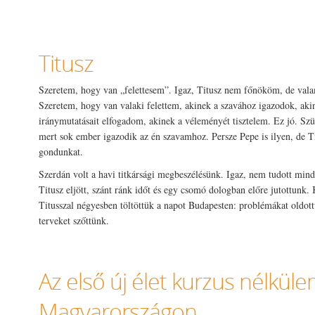
Titusz
Szeretem, hogy van „felettesem”. Igaz, Titusz nem főnököm, de vala
Szeretem, hogy van valaki felettem, akinek a szavához igazodok, akin
iránymutatásait elfogadom, akinek a véleményét tisztelem. Ez jó. Szü
mert sok ember igazodik az én szavamhoz. Persze Pepe is ilyen, de Ti
gondunkat.
Szerdán volt a havi titkársági megbeszélésünk. Igaz, nem tudott minde
Titusz eljött, szánt ránk időt és egy csomó dologban előre jutottunk. 
Titusszal négyesben töltöttük a napot Budapesten: problémákat oldot
terveket szőttünk.
Az első új élet kurzus nélkül
Magyarországon