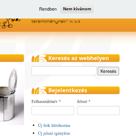
Rendben
Nem kívánom
Menjetek el az egész világra, és
hirdessétek az evangéliumot minden
teremtménynek!
Mk 16,15
Keresés az webhelyen
Keresés
Bejelentkezés
Felhasználónév
*
Jelszó
*
Új fiók létrehozása
Új jelszó igénylése