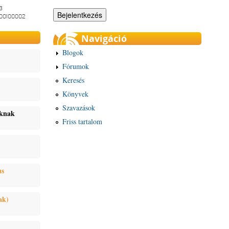
3
-00100002
Navigáció
Blogok
Fórumok
Keresés
Könyvek
Szavazások
oknak
Friss tartalom
us
ak)