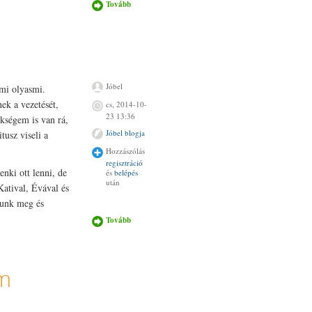
Tovább
Költözik a
weboldal!
tartalommal
kapcsolatosan
Jóbel
mi olyasmi.
ek a vezetését,
cs, 2014-10-
23 13:36
kségem is van rá,
Jóbel blogja
tusz viseli a
Hozzászólás
regisztráció
nki ott lenni, de
és
belépés
után
Katival, Évával és
tunk meg és
Tovább
Titusz
tartalommal
kapcsolatosan
em