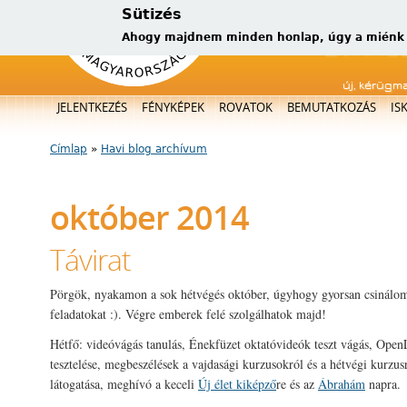
Sütizés
Ahogy majdnem minden honlap, úgy a miénk is
új, kérügm
Főmenü
JELENTKEZÉS
FÉNYKÉPEK
ROVATOK
BEMUTATKOZÁS
IS
Címlap
»
Havi blog archívum
Jelenlegi hely
október 2014
Távirat
Pörgök, nyakamon a sok hétvégés október, úgyhogy gyorsan csinálom
feladatokat :). Végre emberek felé szolgálhatok majd!
Hétfő: videóvágás tanulás, Énekfüzet oktatóvideók teszt vágás, Open
tesztelése, megbeszélések a vajdasági kurzusokról és a hétvégi kurzus
látogatása, meghívó a keceli
Új élet kiképző
re és az
Ábrahám
napra.