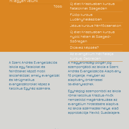
Mi legyen velünk
Új élet Krisztusban kurzus
Több
fiataloknak Szegeden
Fülöp kurzus
Ludányhalásziban
Jézus kurzus Ménfőcsanakon
Új élet Krisztusban kurzus
nyolc héten át Szeged-
Szőregen
Dicsvez képzés?
Az evangélium hét fiatalja
kurzus, Debrecen
A Szent András Evangelizációs
A magyarországi polgári jog
Iskola egy fiatalokat és
szempontjából az iskola a Szent
felnőtteket képző mobil
András Evangelizációs Alapítvány
iskolahálózat, amely evangelizál
fő projektje, melyben az
és kérügmatikus
alapítvány önkéntesei
evangelizátorokat képez a
tevékenykednek.
Katolikus Egyház számára.
Egyházjogi szempontból az iskola
római katolikus Krisztus-hívők
nemzetközi magántársulása az
evangélium hirdetésére alapítva.
Az iskola származási helye, első
approbációja Mexikó, Guadalajara.