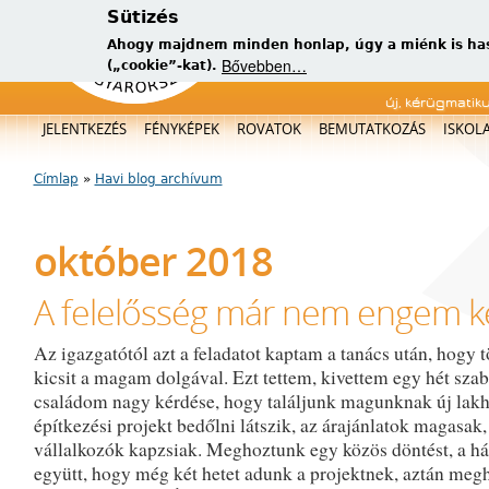
Sütizés
Ahogy majdnem minden honlap, úgy a miénk is has
Bővebben…
(„cookie”-kat).
új, kérügmatik
Főmenü
JELENTKEZÉS
FÉNYKÉPEK
ROVATOK
BEMUTATKOZÁS
ISKOL
Címlap
»
Havi blog archívum
Jelenlegi hely
október 2018
A felelősség már nem engem k
Az igazgatótól azt a feladatot kaptam a tanács után, hogy 
kicsit a magam dolgával. Ezt tettem, kivettem egy hét sza
családom nagy kérdése, hogy találjunk magunknak új lakh
építkezési projekt bedőlni látszik, az árajánlatok magasak,
vállalkozók kapzsiak. Meghoztunk egy közös döntést, a h
együtt, hogy még két hetet adunk a projektnek, aztán megh