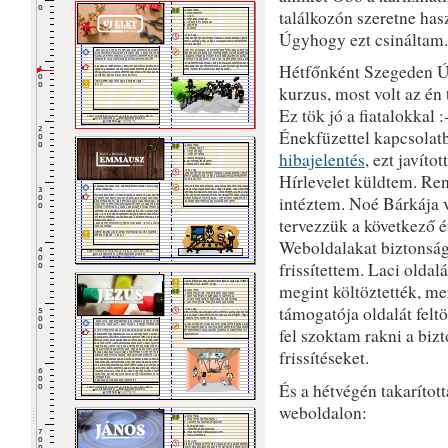
találkozón szeretne has
Úgyhogy ezt csináltam.
Hétfőnként Szegeden Új
kurzus, most volt az én
Ez tök jó a fiatalokkal 
Énekfüzettel kapcsolatb
hibajelentés
, ezt javítot
Hírlevelet küldtem. Re
intéztem. Noé Bárkája v
tervezzük a következő é
Weboldalakat biztonság
frissítettem. Laci oldal
megint költöztették, me
támogatója oldalát feltö
fel szoktam rakni a biz
frissítéseket.
És a hétvégén takarítot
weboldalon: