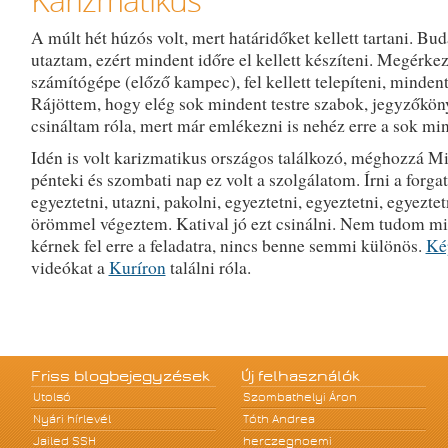
A múlt hét húzós volt, mert határidőket kellett tartani. Bu
utaztam, ezért mindent időre el kellett készíteni. Megérke
számítógépe (előző kampec), fel kellett telepíteni, mindent 
Rájöttem, hogy elég sok mindent testre szabok, jegyzőkön
csináltam róla, mert már emlékezni is nehéz erre a sok mi
Idén is volt karizmatikus országos találkozó, méghozzá M
pénteki és szombati nap ez volt a szolgálatom. Írni a forga
egyeztetni, utazni, pakolni, egyeztetni, egyeztetni, egyeztet
örömmel végeztem. Katival jó ezt csinálni. Nem tudom mi
kérnek fel erre a feladatra, nincs benne semmi különös.
Ké
videókat a
Kuríron
találni róla.
Friss blogbejegyzések
Új felhasználók
Utolsó
Szombathelyi Áron
Nyári hírlevél
Tóth Andrea
Jailed SSH
herczegnoemi