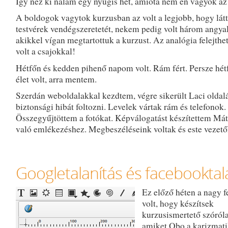
Így néz ki nálam egy nyugis hét, amióta nem én vagyok az
A boldogok vagytok kurzusban az volt a legjobb, hogy lát
testvérek vendégszeretetét, nekem pedig volt három angya
akikkel vígan megtartottuk a kurzust. Az analógia felejthet
volt a csajokkal!
Hétfőn és kedden pihenő napom volt. Rám fért. Persze hét
élet volt, arra mentem.
Szerdán weboldalakkal kezdtem, végre sikerült Laci oldal
biztonsági hibát foltozni. Levelek vártak rám és telefonok.
Összegyűjtöttem a fotókat. Képválogatást készítettem Mát
való emlékezéshez. Megbeszéléseink voltak és este vezetői
Googletalanítás és facebooktal
Ez előző héten a nagy f
volt, hogy készítsek
kurzusismertető szóról
amiket Obo a karizmat