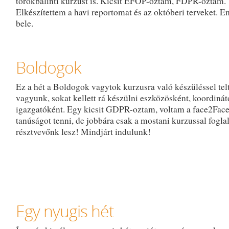
törökbálinti kurzust is. Kicsit EFOP-oztam, FDPR-oztam.
Elkészítettem a havi reportomat és az októberi terveket. En
bele.
Boldogok
Ez a hét a Boldogok vagytok kurzusra való készüléssel tel
vagyunk, sokat kellett rá készülni eszközösként, koordinát
igazgatóként. Egy kicsit GDPR-oztam, voltam a face2Fac
tanúságot tenni, de jobbára csak a mostani kurzussal fogla
résztvevőnk lesz! Mindjárt indulunk!
Egy nyugis hét