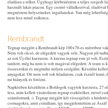
eladásra a telket. Úgyhogy körbenéztem a teljes szegedi la
használt lakás piacon. Egy csomó vállalkozóval, eladóval 
megnéztem helyszíneket, ingatlanokat. Van még lehetősé
nem lesz mind zsákutca.
Rembrandt
Tegnap megjött a Rembrandt kép 100×70-es méretben va
Nem volt olcsó, de elégedett vagyok vele. Nagyon jól tudt
az esti Új élet kurzuson. A kurzus tegnap este jó volt, Eszt
tanított, még ha nem is volt magával elégedett. A team is 
összeszokni és megtudni milyen szolgálni. Készülni kellett
anyagokat. Ott nem volt sok feladatom, csak észnél lenni, 
mi hiányzik és fotózni.
Napközben készültem a Boldogok vagytok kurzusra, 27 r
lesz, után kellett vásárolnom tegnap eszközöket, mivel csa
számítottunk :). Tegnap megjött két visszajelzés a hirdetés
csomagokra, amit csináltam, így megjelentettem az Ászáf 