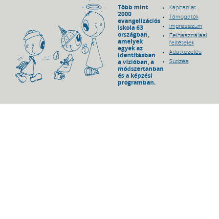
Több mint
Kapcsolat
2000
Támogatók
evangelizációs
Impresszum
iskola 63
országban,
Felhasználási
amelyek
feltételek
egyek az
Adatkezelés
identitásban
a vízióban, a
Sütizés
módszertanban
és a képzési
programban.