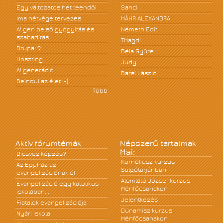
Egy változatos hét teendői
Sanci
Ima hétvége tervezés
MÁHR ALEXANDRA
A! gen belső gyógyítás és
Németh Edit
szabadítás
TMagdi
Drupal 9
Béla Gyüre
Hoszting
Judy
A! generáció
Barsi László
Beindul az élet :-)
Több
Aktív fórumtémák
Népszerű tartalmak
Mai:
Dicsvez képzés?
Kornéliusz kurzus
Az Egyház az
Salgótarjánban
evangelizációnak él
Álomlátó József kurzus
Evangelizáció egy katolikus
Ménfőcsanakon
iskolában...
Jelentkezés
Fiatalok evangelizációja
Dünamisz kurzus
Nyári iskola
Ménfőcsanakon