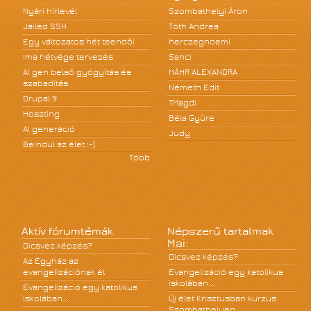
Nyári hírlevél
Szombathelyi Áron
Jailed SSH
Tóth Andrea
Egy változatos hét teendői
herczegnoemi
Ima hétvége tervezés
Sanci
A! gen belső gyógyítás és
MÁHR ALEXANDRA
szabadítás
Németh Edit
Drupal 9
TMagdi
Hoszting
Béla Gyüre
A! generáció
Judy
Beindul az élet :-)
Több
Aktív fórumtémák
Népszerű tartalmak
Mai:
Dicsvez képzés?
Dicsvez képzés?
Az Egyház az
evangelizációnak él
Evangelizáció egy katolikus
iskolában...
Evangelizáció egy katolikus
iskolában...
Új élet Krisztusban kurzus
Szombathelyen