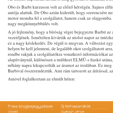
Obo és Barbi kurzuson volt az előző hétvégén. Sajnos elfü
autója alattuk. De Obo aztán kiderült, hogy szerencsére n
motor mondta fel a szolgálatot, hanem csak az olajgomba.
nagy megkönnyebbülés volt.
A jó fejlemény, hogy a bíróság végre bejegyezte Barbit az 
vezetőjének. Ismételten kivárták az utolsó napot az intézke
ez a nagy késlekedés. De végül is megvan. A változást eg
helyen be kell jelenteni, de legalább okot szolgáltatott arra
rendbe rakjuk a szolgáltatókra vonatkozó információkat az
alapítványnál, különösen a múltkori ELMÜ-s fiaskó utána,
néhány napra lekapcsolták az áramot az irodában. Ez meg i
Barbival összerendeztük. Ami rám tartozott az átírással, a
Amivel foglalkoztam az elmúlt héten:
Friss blogbejegyzések
Új felhasználók
Utolsó
Gyalogh János