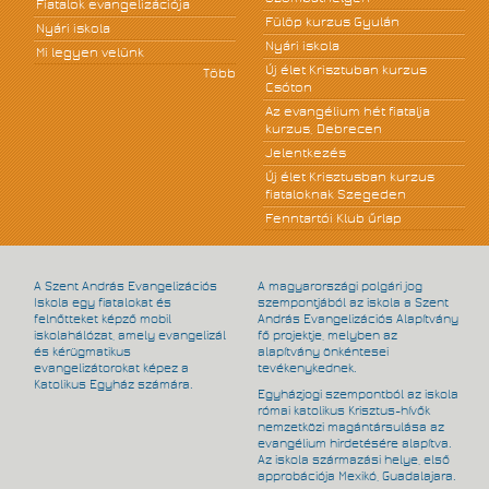
Fiatalok evangelizációja
Fülöp kurzus Gyulán
Nyári iskola
Nyári iskola
Mi legyen velünk
Új élet Krisztuban kurzus
Több
Csóton
Az evangélium hét fiatalja
kurzus, Debrecen
Jelentkezés
Új élet Krisztusban kurzus
fiataloknak Szegeden
Fenntartói Klub űrlap
A Szent András Evangelizációs
A magyarországi polgári jog
Iskola egy fiatalokat és
szempontjából az iskola a Szent
felnőtteket képző mobil
András Evangelizációs Alapítvány
iskolahálózat, amely evangelizál
fő projektje, melyben az
és kérügmatikus
alapítvány önkéntesei
evangelizátorokat képez a
tevékenykednek.
Katolikus Egyház számára.
Egyházjogi szempontból az iskola
római katolikus Krisztus-hívők
nemzetközi magántársulása az
evangélium hirdetésére alapítva.
Az iskola származási helye, első
approbációja Mexikó, Guadalajara.