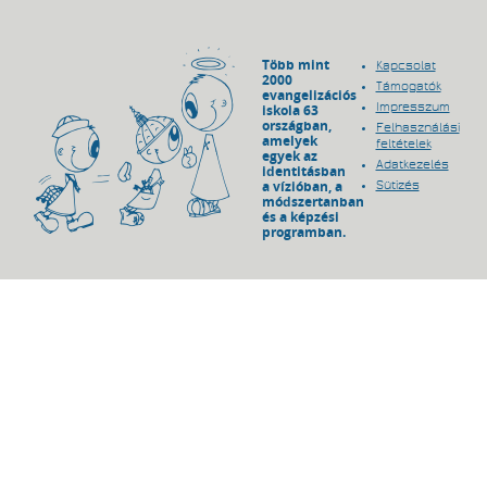
Több mint
Kapcsolat
2000
Támogatók
evangelizációs
Impresszum
iskola 63
országban,
Felhasználási
amelyek
feltételek
egyek az
Adatkezelés
identitásban
a vízióban, a
Sütizés
módszertanban
és a képzési
programban.