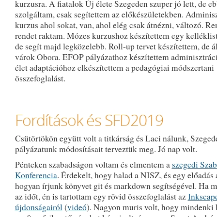
kurzusra. A fiatalok Új élete Szegeden szuper jó lett, de 
szolgáltam, csak segítettem az előkészületekben. Adminisz
kurzus ahol sokat, van, ahol elég csak átnézni, változó. R
rendet raktam. Mózes kurzushoz készítettem egy kelléklist
de segít majd legközelebb. Roll-up tervet készítettem, de ál
várok Obora. EFOP pályázathoz készítettem adminisztráci
élet adaptációhoz elkészítettem a pedagógiai módszertani
összefoglalást.
Fordítások és SFD2019
Csütörtökön együtt volt a titkárság és Laci nálunk, Szeged
pályázatunk módosításait terveztük meg. Jó nap volt.
Pénteken szabadságon voltam és elmentem a
szegedi Szab
Konferencia
. Érdekelt, hogy halad a NISZ, és egy előadás a
hogyan írjunk könyvet git és markdown segítségével. Ha m
az időt, én is tartottam egy rövid összefoglalást az
Inkscape
újdonságairól
(
videó
). Nagyon muris volt, hogy mindenki