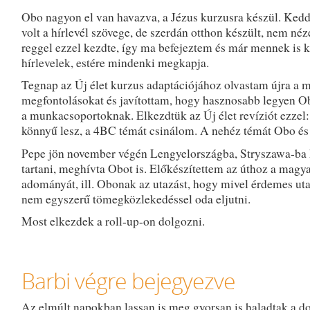
Obo nagyon el van havazva, a Jézus kurzusra készül. Ked
volt a hírlevél szövege, de szerdán otthon készült, nem néz
reggel ezzel kezdte, így ma befejeztem és már mennek is k
hírlevelek, estére mindenki megkapja.
Tegnap az Új élet kurzus adaptációjához olvastam újra a 
megfontolásokat és javítottam, hogy hasznosabb legyen 
a munkacsoportoknak. Elkezdtük az Új élet revíziót ezzel
könnyű lesz, a 4BC témát csinálom. A nehéz témát Obo és 
Pepe jön november végén Lengyelországba, Stryszawa-ba 
tartani, meghívta Obot is. Előkészítettem az úthoz a magya
adományát, ill. Obonak az utazást, hogy mivel érdemes uta
nem egyszerű tömegközlekedéssel oda eljutni.
Most elkezdek a roll-up-on dolgozni.
Barbi végre bejegyezve
Az elmúlt napokban lassan is meg gyorsan is haladtak a d