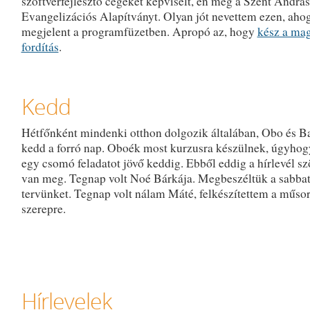
szoftverfejlesztő cégeket képviselt, én meg a Szent András
Evangelizációs Alapítványt. Olyan jót nevettem ezen, aho
megjelent a programfüzetben. Apropó az, hogy
kész a ma
fordítás
.
Kedd
Hétfőnként mindenki otthon dolgozik általában, Obo és Ba
kedd a forró nap. Oboék most kurzusra készülnek, úgyho
egy csomó feladatot jövő keddig. Ebből eddig a hírlevél s
van meg. Tegnap volt Noé Bárkája. Megbeszéltük a sabbat
tervünket. Tegnap volt nálam Máté, felkészítettem a műso
szerepre.
Hírlevelek