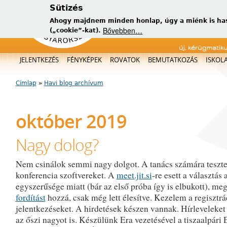
Sütizés
Ahogy majdnem minden honlap, úgy a miénk is has
Bővebben…
(„cookie”-kat).
új, kérügmatik
Főmenü
JELENTKEZÉS
FÉNYKÉPEK
ROVATOK
BEMUTATKOZÁS
ISKOL
Címlap
»
Havi blog archívum
Jelenlegi hely
október 2019
Nagy dolog?
Nem csinálok semmi nagy dolgot. A tanács számára teszte
konferencia szoftvereket. A
meet.jit.si
-re esett a választás 
egyszerűsége miatt (bár az első próba így is elbukott), me
fordítást
hozzá, csak még lett élesítve. Kezelem a regisztrá
jelentkezéseket. A hirdetések készen vannak. Hírleveleket
az őszi nagyot is. Készülünk Era vezetésével a tiszaalpár