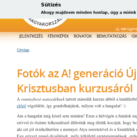
Sütizés
Ahogy majdnem minden honlap, úgy a miénk is
új, kérügm
Főmenü
JELENTKEZÉS
FÉNYKÉPEK
ROVATOK
BEMUTATKOZÁS
IS
Címlap
Jelenlegi hely
Fotók az A! generáció Új
Krisztusban kurzusáról
A
reményhozó nemzedéknek
tartott második kurzus abból a lendületbő
előző
végződött, így gondolhatjátok, milyen volt a hangulat! :)
Ám a hangulat még közel sem minden! Ezen a hétvégén a fiatalok na
szívvel és őszinte lelkesedéssel állították meg életük kocsiját, hogy be
aki ezt jól érzékelhetően a mennyei Atya szeretetével és a Szentlélek 
Egy szívvel zengő dicsőítések, mély lelkületű szentségimádások, erőte