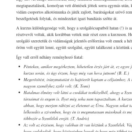
megtapasztalások, komolyan vett döntések jöttek sorra egymás után,
vidám csoportos alkotómunka és játék zajlott, barátságokat szövő re
beszélgetések folytak, és mindezeket igazi bandázás szőtte át.
A kurzus különlegessége volt, hogy a szolgálócsapatból hatan (!) is a
résztvevői voltak, akik korábban vettek már részt ezen a kurzuson. H
szolgáló szeretetük és vidámságuk jelentős erőforrása volt ennek a h
öröm volt együtt lenni, együtt szolgálni, együtt találkozni a köztünk 
Így vall erről néhány reményhozó fiatal:
Pénteken, amikor megérkeztem, hihetetlen érzés járt át, ez egyre 
kurzus során, és úgy érzem, hogy még van hova jutnom! (B. E.)
Megerősítést, iránymutatást és hajtóerőt kaptam a céljaimhoz. A
nagyon személyhez szóló volt. (K. Tomi)
Hatalmas élmény volt látni a csodákat testközelből, ahogy a Szent
társaimat és engem is. Ilyet még soha nem tapasztaltam. A kurzus
abban, hogy merjem rábízni az életemet az Úrra. Nagyon sokat ta
lelkesedés a szívemben, hogy én is megmutassam másoknak és m
többször a Szentlélek erejét. (T. Andris)
Az volt az érzésem, hogy valóban itt van köztünk a Szentlélek. V
hogy cselekedjek, hogy közösségben legyek és hogy még többet tan