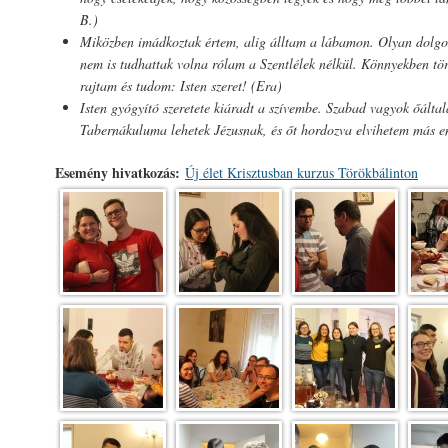
B.)
Miközben imádkoztak értem, alig álltam a lábamon. Olyan dolgo
nem is tudhattak volna rólam a Szentlélek nélkül. Könnyekben tört
rajtam és tudom: Isten szeret! (Era)
Isten gyógyító szeretete kiáradt a szívembe. Szabad vagyok őáltal
Tabernákuluma lehetek Jézusnak, és őt hordozva elvihetem más e
Esemény hivatkozás:
Új élet Krisztusban kurzus Törökbálinton