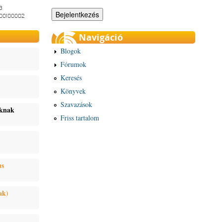
3
-00100002
Navigáció
Blogok
Fórumok
Keresés
Könyvek
Szavazások
oknak
Friss tartalom
us
ak)