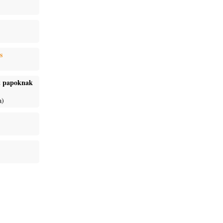
s
ét papoknak
a)