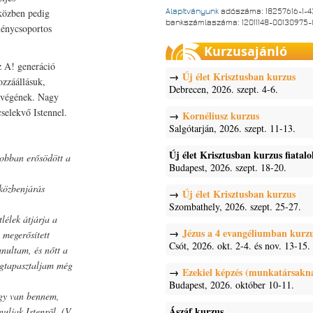
 közben pedig
Alapítványunk
adószáma: 18257616-1-4
bankszámlaszáma: 12011148-00130975
ménycsoportos
Kurzusajánló
z A! generáció
Új élet Krisztusban kurzus
ozzáállásuk,
Debrecen, 2026. szept. 4-6.
étvégének. Nagy
cselekvő Istennel.
Kornéliusz kurzus
Salgótarján, 2026. szept. 11-13.
Új élet Krisztusban kurzus fiatal
jobban erősödött a
Budapest, 2026. szept. 18-20.
 közbenjárás
Új élet Krisztusban kurzus
Szombathely, 2026. szept. 25-27.
lélek átjárja a
Jézus a 4 evangéliumban kurz
 megerősített
Csót, 2026. okt. 2-4. és nov. 13-15.
nultam, és nőtt a
egtapasztaljam még
Ezekiel képzés (munkatársakn
Budapest, 2026. október 10-11.
ágy van bennem,
Ászáf kurzus
uljak Istenről. (V.