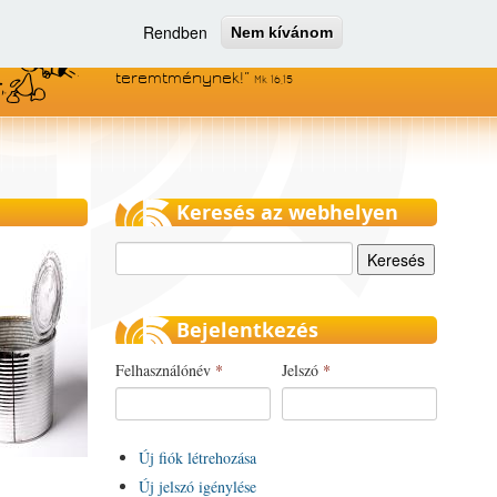
Rendben
Nem kívánom
Menjetek el az egész világra, és
hirdessétek az evangéliumot minden
teremtménynek!
Mk 16,15
Keresés az webhelyen
Keresés
Bejelentkezés
Felhasználónév
*
Jelszó
*
Új fiók létrehozása
Új jelszó igénylése