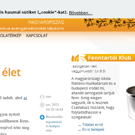
Bővebben…
 használ sütiket („cookie”-kat).
atikus evangelizátorokat képzünk
KOLATÉRKÉP
KAPCSOLAT
Fenntartói Klub
szolgáltak neki
 élet
vagyonukból
(Lk 8,3)
A magyarországi iskola
főállású munkatársait és a
budapesti irodát mi,
állandó támogatók tartjuk
obo
l indult, ahol
az
fenn. Amíg elegen
vagyunk, ők is lesznek.
sze, 2021-
Csatlakozz hozzánk, hogy
10-20 16:44
folytatódhasson a
gyon nyitott
Hozzászólás
szolgálatuk!
szállhasson Jézus,
regisztráció
→
Többet erről
és
belépés
erejével tette meg.
→
Én is belépek
után
ljes