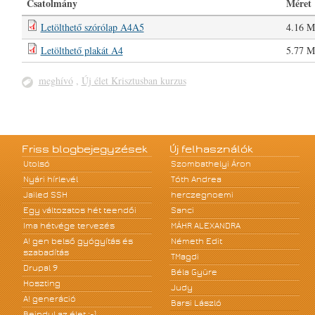
Csatolmány
Méret
Letölthető szórólap A4A5
4.16 
Letölthető plakát A4
5.77 
meghívó
,
Új élet Krisztusban kurzus
Friss blogbejegyzések
Új felhasználók
Utolsó
Szombathelyi Áron
Nyári hírlevél
Tóth Andrea
Jailed SSH
herczegnoemi
Egy változatos hét teendői
Sanci
Ima hétvége tervezés
MÁHR ALEXANDRA
A! gen belső gyógyítás és
Németh Edit
szabadítás
TMagdi
Drupal 9
Béla Gyüre
Hoszting
Judy
A! generáció
Barsi László
Beindul az élet :-)