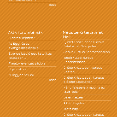
Több
Aktív fórumtémák
Népszerű tartalmak
Mai:
Dicsvez képzés?
Új élet Krisztusban kurzus
Az Egyház az
fiataloknak Szegeden
evangelizációnak él
Jézus kurzus Ménfőcsanakon
Evangelizáció egy katolikus
iskolában...
Ismét Fülöp kurzus
Debrecenben
Fiatalok evangelizációja
Új élet Krisztuban kurzus
Nyári iskola
Csóton
Mi legyen velünk
Új élet Krisztusban kurzus
Több
először Kisteleken
Hány fejezetet naponta az
1328-ból?
Jelentkezés
A kiégés jelei
Tréfa nap
Új élet Krisztusban kurzus