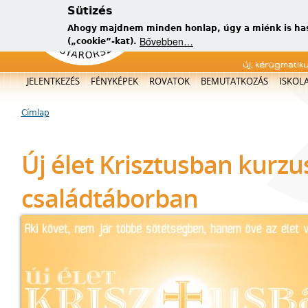
Sütizés
Ahogy majdnem minden honlap, úgy a miénk is has
Bővebben…
(„cookie”-kat).
új, kérügmatik
Főmenü
JELENTKEZÉS
FÉNYKÉPEK
ROVATOK
BEMUTATKOZÁS
ISKOL
Címlap
Jelenlegi hely
Új élet Krisztusban kurzu
családtáborban