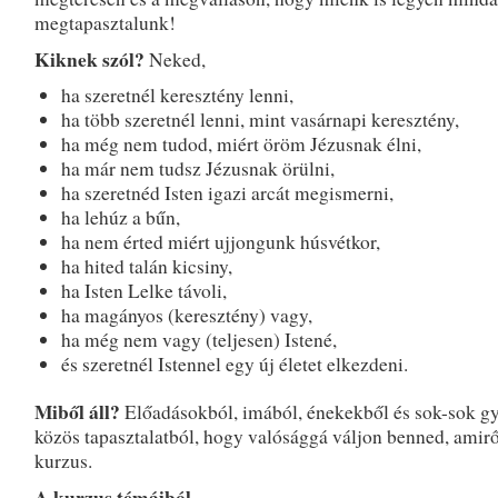
megtapasztalunk!
Kiknek szól?
Neked,
ha szeretnél keresztény lenni,
ha több szeretnél lenni, mint vasárnapi keresztény,
ha még nem tudod, miért öröm Jézusnak élni,
ha már nem tudsz Jézusnak örülni,
ha szeretnéd Isten igazi arcát megismerni,
ha lehúz a bűn,
ha nem érted miért ujjongunk húsvétkor,
ha hited talán kicsiny,
ha Isten Lelke távoli,
ha magányos (keresztény) vagy,
ha még nem vagy (teljesen) Istené,
és szeretnél Istennel egy új életet elkezdeni.
Miből áll?
Előadásokból, imából, énekekből és sok-sok gy
közös tapasztalatból, hogy valósággá váljon benned, amirő
kurzus.
A kurzus témáiból