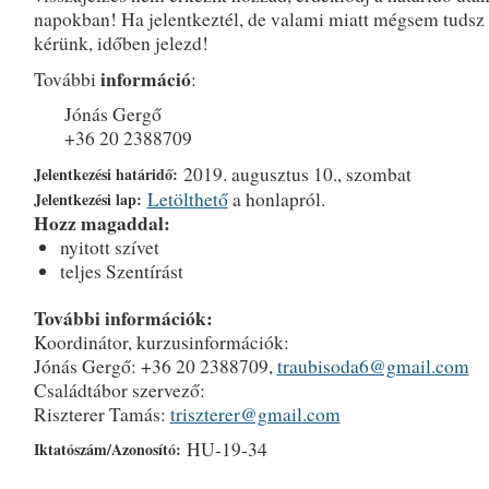
napokban! Ha jelentkeztél, de valami miatt mégsem tudsz r
kérünk, időben jelezd!
információ
További
:
Jónás Gergő
+36 20 2388709
2019. augusztus 10., szombat
Jelentkezési határidő:
Letölthető
a honlapról.
Jelentkezési lap:
Hozz magaddal:
nyitott szívet
teljes Szentírást
További információk:
Koordinátor, kurzusinformációk:
Jónás Gergő: +36 20 2388709,
traubisoda6@gmail.com
Családtábor szervező:
Riszterer Tamás:
triszterer@gmail.com
HU-19-34
Iktatószám/Azonosító: