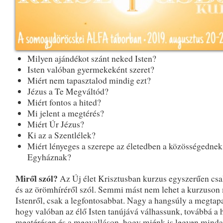
Milyen ajándékot szánt neked Isten?
Isten valóban gyermekeként szeret?
Miért nem tapasztalod mindig ezt?
Jézus a Te Megváltód?
Miért fontos a hited?
Mi jelent a megtérés?
Miért Úr Jézus?
Ki az a Szentlélek?
Miért lényeges a szerepe az életedben a közösségednek
Egyháznak?
Miről szól?
Az Új élet Krisztusban kurzus egyszerűen csa
és az örömhíréről szól. Semmi mást nem lehet a kurzuson
Istenről, csak a legfontosabbat. Nagy a hangsúly a megtap
hogy valóban az élő Isten tanújává válhassunk, továbbá a h
megtérésen és a megvalláson, hogy miénk is legyen minda