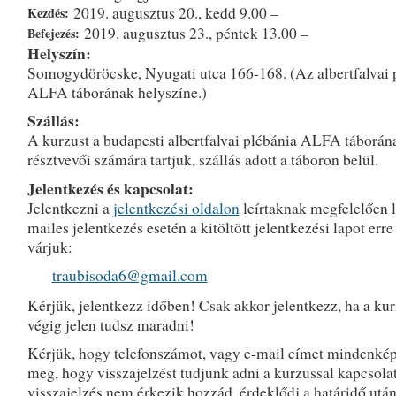
2019. augusztus 20., kedd 9.00 –
Kezdés:
2019. augusztus 23., péntek 13.00 –
Befejezés:
Helyszín:
Somogydöröcske, Nyugati utca 166-168. (Az albertfalvai 
ALFA táborának helyszíne.)
Szállás:
A kurzust a budapesti albertfalvai plébánia ALFA táborán
résztvevői számára tartjuk, szállás adott a táboron belül.
Jelentkezés és kapcsolat:
Jelentkezni a
jelentkezési oldalon
leírtaknak megfelelően l
mailes jelentkezés esetén a kitöltött jelentkezési lapot erre
várjuk:
traubisoda6@gmail.com
Kérjük, jelentkezz időben! Csak akkor jelentkezz, ha a ku
végig jelen tudsz maradni!
Kérjük, hogy telefonszámot, vagy e-mail címet mindenké
meg, hogy visszajelzést tudjunk adni a kurzussal kapcsola
visszajelzés nem érkezik hozzád, érdeklődj a határidő után