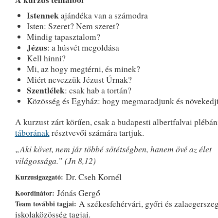
Istennek
ajándéka van a számodra
Isten: Szeret? Nem szeret?
Mindig tapasztalom?
Jézus
: a húsvét megoldása
Kell hinni?
Mi, az hogy megtérni, és minek?
Miért nevezzük Jézust Úrnak?
Szentlélek
: csak hab a tortán?
Közösség és Egyház: hogy megmaradjunk és növekedj
A kurzust zárt körűen, csak a budapesti albertfalvai plébá
táborának
résztvevői számára tartjuk.
„Aki követ, nem jár többé sötétségben, hanem övé az élet
világossága.” (Jn 8,12)
Dr. Cseh Kornél
Kurzusigazgató:
Jónás Gergő
Koordinátor:
A székesfehérvári, győri és zalaegerszeg
Team további tagjai:
iskolaközösség tagjai.