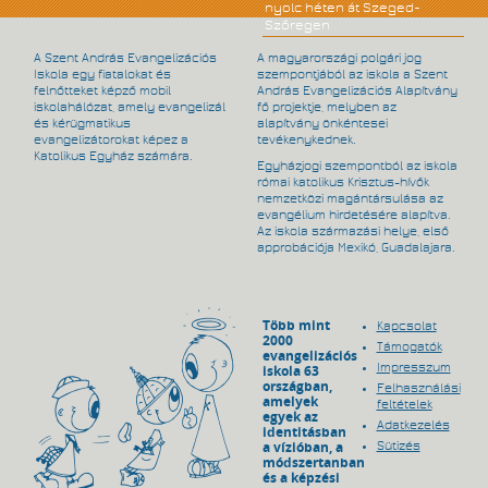
nyolc héten át Szeged-
Szőregen
A Szent András Evangelizációs
A magyarországi polgári jog
Iskola egy fiatalokat és
szempontjából az iskola a Szent
felnőtteket képző mobil
András Evangelizációs Alapítvány
iskolahálózat, amely evangelizál
fő projektje, melyben az
és kérügmatikus
alapítvány önkéntesei
evangelizátorokat képez a
tevékenykednek.
Katolikus Egyház számára.
Egyházjogi szempontból az iskola
római katolikus Krisztus-hívők
nemzetközi magántársulása az
evangélium hirdetésére alapítva.
Az iskola származási helye, első
approbációja Mexikó, Guadalajara.
Több mint
Kapcsolat
2000
Támogatók
evangelizációs
Impresszum
iskola 63
országban,
Felhasználási
amelyek
feltételek
egyek az
Adatkezelés
identitásban
a vízióban, a
Sütizés
módszertanban
és a képzési