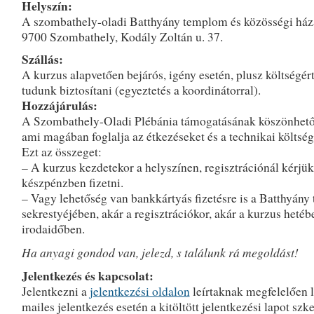
Helyszín:
A szombathely-oladi Batthyány templom és közösségi ház
9700 Szombathely, Kodály Zoltán u. 37.
Szállás:
A kurzus alapvetően bejárós, igény esetén, plusz költségért
tudunk biztosítani (egyeztetés a koordinátorral).
Hozzájárulás:
A Szombathely-Oladi Plébánia támogatásának köszönhető
ami magában foglalja az étkezéseket és a technikai költsé
Ezt az összeget:
– A kurzus kezdetekor a helyszínen, regisztrációnál kérjük
készpénzben fizetni.
– Vagy lehetőség van bankkártyás fizetésre is a Batthyán
sekrestyéjében, akár a regisztrációkor, akár a kurzus hetéb
irodaidőben.
Ha anyagi gondod van, jelezd, s találunk rá megoldást!
Jelentkezés és kapcsolat:
Jelentkezni a
jelentkezési oldalon
leírtaknak megfelelően l
mailes jelentkezés esetén a kitöltött jelentkezési lapot szk