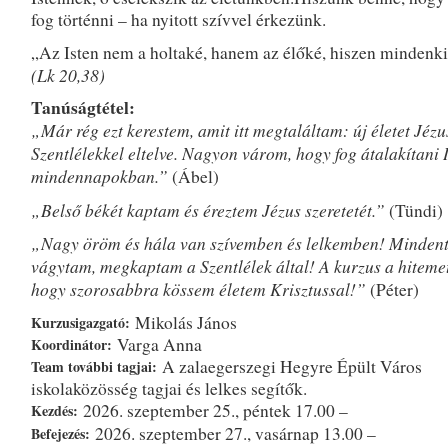
fog történni – ha nyitott szívvel érkezünk.
„Az Isten nem a holtaké, hanem az élőké, hiszen mindenki 
(Lk 20,38)
Tanúságtétel:
„Már rég ezt kerestem, amit itt megtaláltam: új életet Jézu
Szentlélekkel eltelve. Nagyon várom, hogy fog átalakítani 
mindennapokban.”
(Ábel)
„Belső békét kaptam és éreztem Jézus szeretetét.”
(Tündi)
„Nagy öröm és hála van szívemben és lelkemben! Mindent
vágytam, megkaptam a Szentlélek által! A kurzus a hitemet 
hogy szorosabbra kössem életem Krisztussal!”
(Péter)
Mikolás János
Kurzusigazgató:
Varga Anna
Koordinátor:
A zalaegerszegi Hegyre Épült Város
Team további tagjai:
iskolaközösség tagjai és lelkes segítők.
2026. szeptember 25., péntek 17.00 –
Kezdés:
2026. szeptember 27., vasárnap 13.00 –
Befejezés: