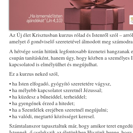
Az Új élet Krisztusban kurzus rólad és Istenről szól – arról 
amelyet ő gondviselő szeretetével álmodott meg számodra
A hétvége során hitünk legfontosabb üzenetei hangzanak e
csupán tanításként, hanem úgy, hogy közben a személyes I
kapcsolatod is elmélyülhet és megújulhat.
Ez a kurzus neked szól,
• ha Isten elfogadó, gyógyító szeretetére vágysz,
• ha mélyebb kapcsolatot szeretnél Jézussal;
• ha küzdesz a bűneiddel, terheiddel;
• ha gyengének érzed a hitedet;
• ha a Szentlélek erejében szeretnél megújulni;
• ha valódi, megtartó közösséget keresel.
Számtalanszor tapasztaltuk már, hogy amikor teret enged
Istennek, ő cselekszik az életünkben.Hiszünk benne, hogy 