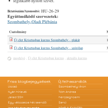
leginkább nyitott szívet.
HU-26-29
Iktatószám/Azonosító:
Együttműködő szervezetek:
Szombathely-Oladi Plébánia
Csatolmány
Új élet Krisztusban kurzus Szombathely - plakát
Új élet Krisztusban kurzus Szombathely - szórólap
meghívó
,
Új élet Krisztusban kurzus
,
aktuális kurzus
Friss blogbejegyzések
Új felhasználók
Utolsó
Szombathelyi Áron
Nyári hírlevél
Tóth Andrea
Jailed SSH
herczegnoemi
Egy változatos hét teendői
Sanci
Ima hétvége tervezés
MÁHR ALEXANDRA