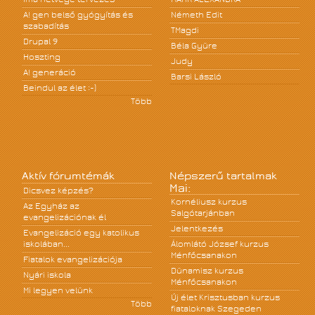
A! gen belső gyógyítás és
Németh Edit
szabadítás
TMagdi
Drupal 9
Béla Gyüre
Hoszting
Judy
A! generáció
Barsi László
Beindul az élet :-)
Több
Aktív fórumtémák
Népszerű tartalmak
Mai:
Dicsvez képzés?
Kornéliusz kurzus
Az Egyház az
Salgótarjánban
evangelizációnak él
Jelentkezés
Evangelizáció egy katolikus
iskolában...
Álomlátó József kurzus
Ménfőcsanakon
Fiatalok evangelizációja
Dünamisz kurzus
Nyári iskola
Ménfőcsanakon
Mi legyen velünk
Új élet Krisztusban kurzus
Több
fiataloknak Szegeden