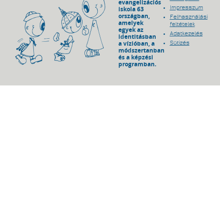
evangelizációs
Impresszum
iskola 63
országban,
Felhasználási
amelyek
feltételek
egyek az
Adatkezelés
identitásban
a vízióban, a
Sütizés
módszertanban
és a képzési
programban.