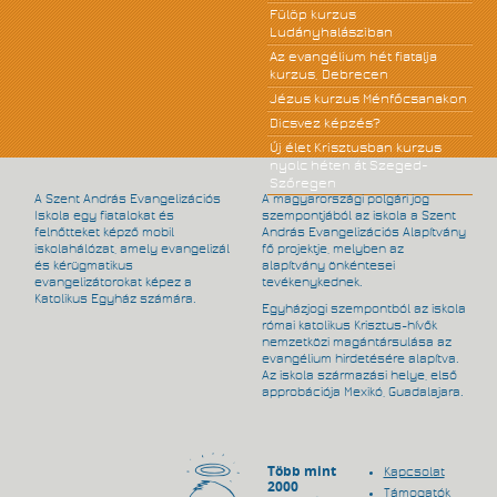
Fülöp kurzus
Ludányhalásziban
Az evangélium hét fiatalja
kurzus, Debrecen
Jézus kurzus Ménfőcsanakon
Dicsvez képzés?
Új élet Krisztusban kurzus
nyolc héten át Szeged-
Szőregen
A Szent András Evangelizációs
A magyarországi polgári jog
Iskola egy fiatalokat és
szempontjából az iskola a Szent
felnőtteket képző mobil
András Evangelizációs Alapítvány
iskolahálózat, amely evangelizál
fő projektje, melyben az
és kérügmatikus
alapítvány önkéntesei
evangelizátorokat képez a
tevékenykednek.
Katolikus Egyház számára.
Egyházjogi szempontból az iskola
római katolikus Krisztus-hívők
nemzetközi magántársulása az
evangélium hirdetésére alapítva.
Az iskola származási helye, első
approbációja Mexikó, Guadalajara.
Több mint
Kapcsolat
2000
Támogatók