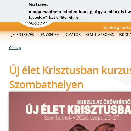
Sütizés
Ahogy majdnem minden honlap, úgy a miénk is has
Bővebben…
(„cookie”-kat).
új, kérügmatik
Főmenü
JELENTKEZÉS
FÉNYKÉPEK
ROVATOK
BEMUTATKOZÁS
ISKOL
Címlap
Jelenlegi hely
Új élet Krisztusban kurzu
Szombathelyen