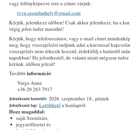
vagy lefényképezve erre a címre várjuk:
tvvu.szombathely@gmail.com
Kérjük, jelentkezz időben! Csak akkor jelentkezz, ha a ku
végig jelen tudsz maradni!
Kérjük, hogy telefonszámot, vagy e-mail címet mindenké
meg, hogy visszajelzést tudjunk adni a kurzussal kapcsola
visszajelzés nem érkezik hozzád, érdeklődj a határidő után
napokban! Ha jelentkeztél, de valami miatt mégsem tudsz r
kérünk, időben jelezd!
információ
További
:
Varga Anna
+36 20 283 7917
2026. szeptember 18., péntek
Jelentkezési határidő:
Letölthető
a honlapról.
Jelentkezési lap:
Hozz magaddal:
saját Szentírást,
jegyzetfüzetet és