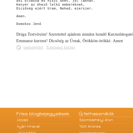
Aki olvassa és hiszi őket, jól lakhat.

Kenyér az éhező lelkű embereknek,

Dicsőség ezért Uram, Neked, ezerszer.    

Ámen.

Domokos Jenő 
Drága Testvéreim! Szeretettel ajánlom minden leendő Kurzuslátogató
Emmausz-kurzust! Dicsőség az Úrnak, Örökkön-örökké. Ámen
tanúságtétel
,
Emmausz kurzus
Friss blogbejegyzések
Új felhasználók
Utolsó
Szombathelyi Áron
Nyári hírlevél
Tóth Andrea
Jailed SSH
herczegnoemi