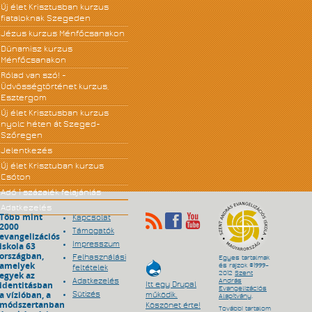
Új élet Krisztusban kurzus
fiataloknak Szegeden
Jézus kurzus Ménfőcsanakon
Dünamisz kurzus
Ménfőcsanakon
Rólad van szó! -
Üdvösségtörténet kurzus,
Esztergom
Új élet Krisztusban kurzus
nyolc héten át Szeged-
Szőregen
Jelentkezés
Új élet Krisztuban kurzus
Csóton
Adó 1 százalék felajánlás
Adatkezelés
Több mint
Kapcsolat
2000
Támogatók
evangelizációs
Impresszum
iskola 63
országban,
Felhasználási
Egyes tartalmak
amelyek
és rajzok ©1999–
feltételek
egyek az
2012
Szent
Adatkezelés
András
identitásban
Itt egy Drupal
Evangelizációs
a vízióban, a
Sütizés
működik.
Alapítvány
.
módszertanban
Köszönet érte!
További tartalom