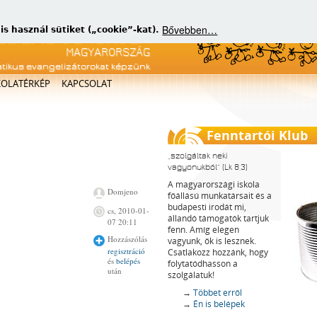
Bővebben…
 használ sütiket („cookie”-kat).
atikus evangelizátorokat képzünk
KOLATÉRKÉP
KAPCSOLAT
Fenntartói Klub
szolgáltak neki
vagyonukból
(Lk 8,3)
A magyarországi iskola
Domjeno
főállású munkatársait és a
budapesti irodát mi,
cs, 2010-01-
állandó támogatók tartjuk
07 20:11
fenn. Amíg elegen
Hozzászólás
vagyunk, ők is lesznek.
regisztráció
Csatlakozz hozzánk, hogy
és
belépés
folytatódhasson a
után
szolgálatuk!
→
Többet erről
→
Én is belépek