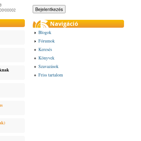
3
-00100002
Navigáció
Blogok
Fórumok
Keresés
Könyvek
Szavazások
oknak
Friss tartalom
us
ak)