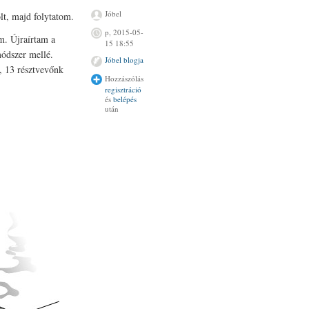
Jóbel
lt, majd folytatom.
p, 2015-05-
m. Újraírtam a
15 18:55
módszer mellé.
Jóbel blogja
, 13 résztvevőnk
Hozzászólás
regisztráció
és
belépés
után