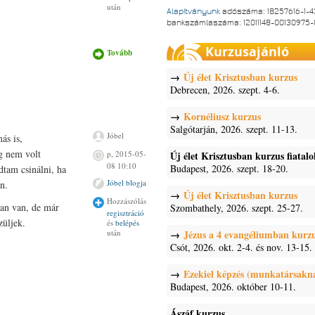
után
Alapítványunk
adószáma: 18257616-1-4
bankszámlaszáma: 12011148-00130975
Kurzusajánló
Tovább
Bandifi.hu
projekt
tartalommal
Új élet Krisztusban kurzus
kapcsolatosan
Debrecen, 2026. szept. 4-6.
Kornéliusz kurzus
Salgótarján, 2026. szept. 11-13.
Jóbel
ás is,
g nem volt
Új élet Krisztusban kurzus fiatal
p, 2015-05-
08 10:10
Budapest, 2026. szept. 18-20.
dtam csinálni, ha
Jóbel blogja
n.
Új élet Krisztusban kurzus
Hozzászólás
ban van, de már
Szombathely, 2026. szept. 25-27.
regisztráció
züljek.
és
belépés
után
Jézus a 4 evangéliumban kurz
Csót, 2026. okt. 2-4. és nov. 13-15.
Ezekiel képzés (munkatársakn
Budapest, 2026. október 10-11.
Ászáf kurzus