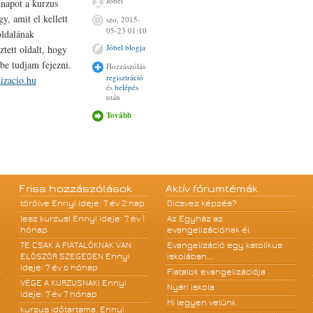
Jóbel
 napot a kurzus
y, amit el kellett
szo, 2015-
05-23 01:10
oldalának
Jóbel blogja
ztett oldalt, hogy
be tudjam fejezni.
Hozzászólás
regisztráció
lizacio.hu
és
belépés
után
Tovább
Ifi weboldal
tartalommal
kapcsolatosan
Friss hozzászólások
Aktív fórumtémák
törölve
Ennyi ideje: 7 év 2 nap
Dicsvez képzés?
lesz kurzus!
Ennyi ideje: 7 év 1
Az Egyház az
hónap
evangelizációnak él
TE CSAK A FIATALÓKNAK VAN
Evangelizáció egy katolikus
ELÖSZÖR SZEGEDEN
Ennyi
iskolában...
ideje: 7 év 6 hónap
Fiatalok evangelizációja
VÉGE A KURZUSNAK!
Ennyi
Nyári iskola
ideje: 7 év 7 hónap
Mi legyen velünk
kurzus időtartama.
Ennyi