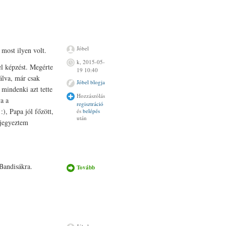
kapcsolatosan
Jóbel
most ilyen volt.
k, 2015-05-
el képzést. Megérte
19 10:40
lálva, már csak
Jóbel blogja
 mindenki azt tette
Hozzászólás
a a
regisztráció
), Papa jól főzött,
és
belépés
után
gjegyeztem
 Bandisákra.
Tovább
Ezekiel
megérte
tartalommal
kapcsolatosan