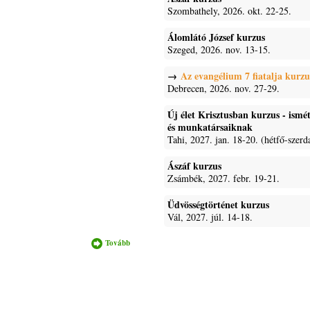
Szombathely, 2026. okt. 22-25.
Álomlátó József kurzus
Szeged, 2026. nov. 13-15.
Az evangélium 7 fiatalja kurzu
Debrecen, 2026. nov. 27-29.
Új élet Krisztusban kurzus - ism
és munkatársaiknak
Tahi, 2027. jan. 18-20. (hétfő-szerd
Ászáf kurzus
Zsámbék, 2027. febr. 19-21.
Üdvösségtörténet kurzus
Vál, 2027. júl. 14-18.
Tovább
Bandifi.hu
félkész
állapotban
tartalommal
kapcsolatosan