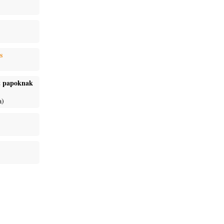
s
ét papoknak
a)