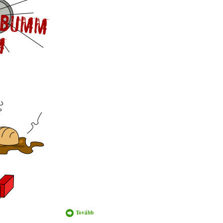
Tovább
Tanítóképzés
tartalommal