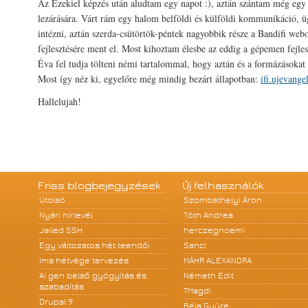
Az Ezekiel képzés után aludtam egy napot :), aztán szántam még egy
lezárására. Várt rám egy halom belföldi és külföldi kommunikáció, üg
intézni, aztán szerda-csütörtök-péntek nagyobbik része a Bandifi web
fejlesztésére ment el. Most kihoztam élesbe az eddig a gépemen fejles
Éva fel tudja tölteni némi tartalommal, hogy aztán és a formázásokat 
Most így néz ki, egyelőre még mindig bezárt állapotban:
ifi.ujevange
Hallelujah!
Friss blogbejegyzések
Új felhasználók
Utolsó
Szombathelyi Áron
Nyári hírlevél
Tóth Andrea
Jailed SSH
herczegnoemi
Egy változatos hét teendői
Sanci
Ima hétvége tervezés
MÁHR ALEXANDRA
A! gen belső gyógyítás és
Németh Edit
szabadítás
TMagdi
Drupal 9
Béla Gyüre