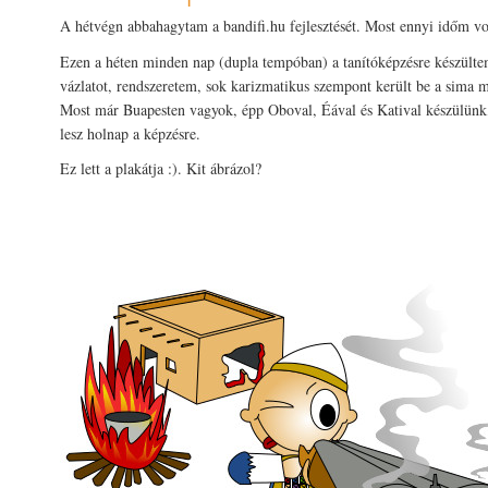
A hétvégn abbahagytam a bandifi.hu fejlesztését. Most ennyi időm vo
Ezen a héten minden nap (dupla tempóban) a tanítóképzésre készülte
vázlatot, rendszeretem, sok karizmatikus szempont került be a sima 
Most már Buapesten vagyok, épp Oboval, Éával és Katival készülünk
lesz holnap a képzésre.
Ez lett a plakátja :). Kit ábrázol?