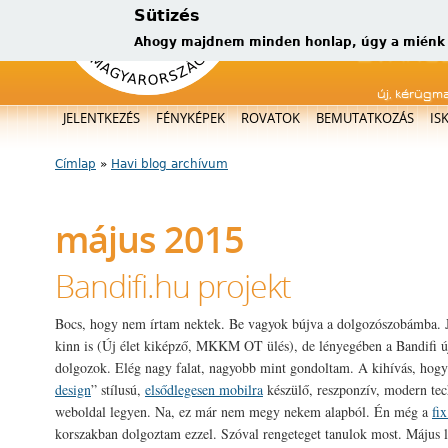
Sütizés
Ahogy majdnem minden honlap, úgy a miénk is
új, kérügm
Főmenü
JELENTKEZÉS
FÉNYKÉPEK
ROVATOK
BEMUTATKOZÁS
IS
Címlap
»
Havi blog archívum
Jelenlegi hely
május 2015
Bandifi.hu projekt
Bocs, hogy nem írtam nektek. Be vagyok bújva a dolgozószobámba. J
kinn is (Új élet kiképző, MKKM OT ülés), de lényegében a Bandifi 
dolgozok. Elég nagy falat, nagyobb mint gondoltam. A kihívás, hogy 
design
” stílusú,
elsődlegesen mobilra
készülő, reszponzív, modern tec
weboldal legyen. Na, ez már nem megy nekem alapból. Én még a
fix
korszakban dolgoztam ezzel. Szóval rengeteget tanulok most. Május 