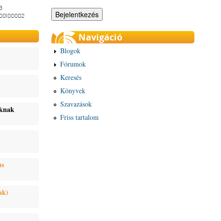
3
-00100002
Navigáció
Blogok
Fórumok
Keresés
Könyvek
Szavazások
oknak
Friss tartalom
us
ak)