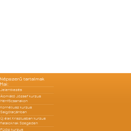
Népszerű tartalmak
Mai:
Jelentkezés
Álomlátó József kurzus
Ménfőcsanakon
Kornéliusz kurzus
Salgótarjánban
Új élet Krisztusban kurzus
fiataloknak Szegeden
Fülöp kurzus