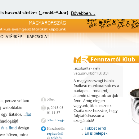
Bővebben…
 használ sütiket („cookie”-kat).
atikus evangelizátorokat képzünk
KOLATÉRKÉP
KAPCSOLAT
Fenntartói Klub
szolgáltak neki
vagyonukból
(Lk 8,3)
A magyarországi iskola
főállású munkatársait és a
budapesti irodát mi,
állandó támogatók tartjuk
Jóbel
a, persze voltam
fenn. Amíg elegen
vagyunk, ők is lesznek.
új weboldalán
p, 2015-05-
Csatlakozz hozzánk, hogy
01 11:37
egy fiatalos, „
flat
folytatódhasson a
Jóbel blogja
szolgálatuk!
hnológiájú
 és a fluid
design
→
Többet erről
Hozzászólás
→
Én is belépek
regisztráció
lesz bőven, mire
és
belépés