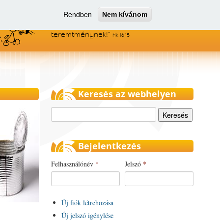
Rendben
Nem kívánom
Menjetek el az egész világra, és
hirdessétek az evangéliumot minden
teremtménynek!
Mk 16,15
Keresés az webhelyen
Keresés
Bejelentkezés
Felhasználónév
*
Jelszó
*
Új fiók létrehozása
Új jelszó igénylése