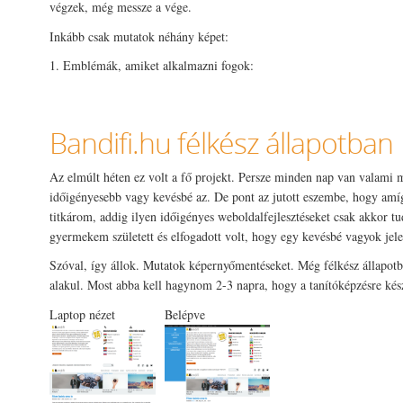
végzek, még messze a vége.
Inkább csak mutatok néhány képet:
1. Emblémák, amiket alkalmazni fogok:
Bandifi.hu félkész állapotban
Az elmúlt héten ez volt a fő projekt. Persze minden nap van valami m
időigényesebb vagy kevésbé az. De pont az jutott eszembe, hogy amí
titkárom, addig ilyen időigényes weboldalfejlesztéseket csak akkor tu
gyermekem született és elfogadott volt, hogy egy kevésbé vagyok jele
Szóval, így állok. Mutatok képernyőmentéseket. Még félkész állapot
alakul. Most abba kell hagynom 2-3 napra, hogy a tanítóképzésre kés
Laptop nézet
Belépve