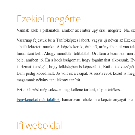
Ezekiel megérte
Vannak azok a pillanatok, amikor az ember úgy érzi, megérte. Na, ez 
Vasárnap fejeztük be a Tanítóképzés labort, vagyis új néven az Ezeki
a belé fektetett munka. A képzés kerek, érthető, arányaiban el van ta
finomítani kell. Ahogy mondták: telitalálat. Örültem a teamnek, mert
bele, amiben jó. Én a kockásságomat, hogy fogalmakat alkossunk, Év
karizmatikusságát, hogy lelkiségben is képezzünk, Kati a kedvességét :
Dani pedig koordinált. Jó volt ez a csapat. A résztvevők közül is me
magamnak néhány tanulékony tanítót.
Ezt a képzést még sokszor meg kellene tartani, olyan értékes.
Fényképeket már találtok
, hamarosan felrakom a képzés anyagát is a
Ifi weboldal