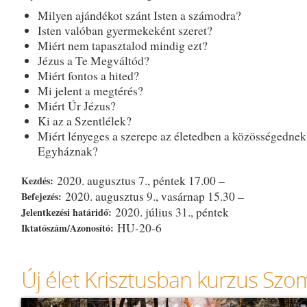
Milyen ajándékot szánt Isten a számodra?
Isten valóban gyermekeként szeret?
Miért nem tapasztalod mindig ezt?
Jézus a Te Megváltód?
Miért fontos a hited?
Mi jelent a megtérés?
Miért Úr Jézus?
Ki az a Szentlélek?
Miért lényeges a szerepe az életedben a közösségednek
Egyháznak?
2020. augusztus 7., péntek 17.00 –
Kezdés:
2020. augusztus 9., vasárnap 15.30 –
Befejezés:
2020. július 31., péntek
Jelentkezési határidő:
HU-20-6
Iktatószám/Azonosító:
Új élet Krisztusban kurzus Sz