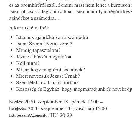
és az örömhíréről szól. Semmi mást nem lehet a kurzuson
Istenről, csak a legfontosabbat. Isten már olyan régóta kész
ajándékot a számodra…
A kurzus témáiból:
Istennek ajándéka van a számodra
Isten: Szeret? Nem szeret?
Mindig tapasztalom?
Jézus: a húsvét megoldása
Kell hinni?
Mi, az hogy megtérni, és minek?
Miért nevezzük Jézust Úrnak?
Szentlélek: csak hab a tortán?
Közösség és Egyház: hogy megmaradjunk és növekedj
2020. szeptember 18., péntek 17.00 –
Kezdés:
2020. szeptember 20., vasárnap 15.00 –
Befejezés:
HU-20-29
Iktatószám/Azonosító: