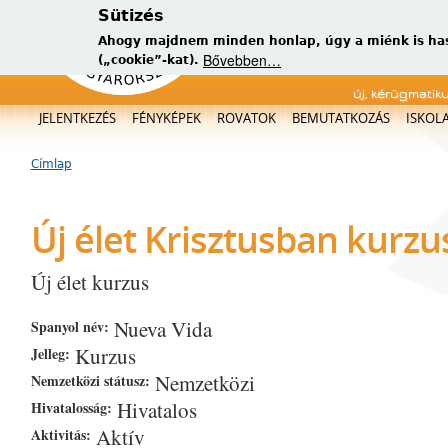
Sütizés
Ahogy majdnem minden honlap, úgy a miénk is has
Bővebben…
(„cookie”-kat).
új, kérügmatik
Főmenü
JELENTKEZÉS
FÉNYKÉPEK
ROVATOK
BEMUTATKOZÁS
ISKOL
Címlap
Jelenlegi hely
Új élet Krisztusban kurzu
Új élet kurzus
Nueva Vida
Spanyol név:
Kurzus
Jelleg:
Nemzetközi
Nemzetközi státusz:
Hivatalos
Hivatalosság:
Aktív
Aktivitás: