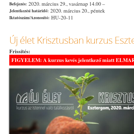
2020. március 29., vasárnap 14.00 –
Befejezés:
2020. március 20., péntek
Jelentkezési határidő:
HU-20-11
Iktatószám/Azonosító:
Új élet Krisztusban kurzus Es
Frissítés:
FIGYELEM: A kurzus kevés jelentkező miatt ELMA