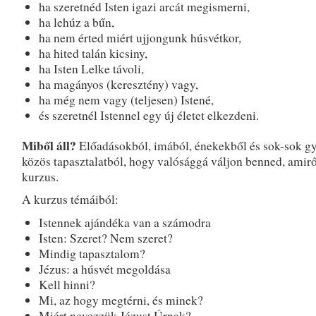
ha szeretnéd Isten igazi arcát megismerni,
ha lehúz a bűn,
ha nem érted miért ujjongunk húsvétkor,
ha hited talán kicsiny,
ha Isten Lelke távoli,
ha magányos (keresztény) vagy,
ha még nem vagy (teljesen) Istené,
és szeretnél Istennel egy új életet elkezdeni.
Miből áll?
Előadásokból, imából, énekekből és sok-sok gy
közös tapasztalatból, hogy valósággá váljon benned, amirő
kurzus.
A kurzus témáiból:
Istennek ajándéka van a számodra
Isten: Szeret? Nem szeret?
Mindig tapasztalom?
Jézus: a húsvét megoldása
Kell hinni?
Mi, az hogy megtérni, és minek?
Miért nevezzük Jézust Úrnak?