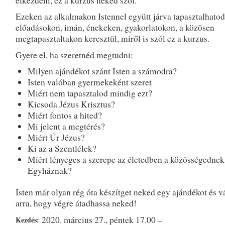
elkezdeni, ez a kurzus neked szól.
Ezeken az alkalmakon Istennel együtt járva tapasztalhato
előadásokon, imán, énekeken, gyakorlatokon, a közösen
megtapasztaltakon keresztül, miről is szól ez a kurzus.
Gyere el, ha szeretnéd megtudni:
Milyen ajándékot szánt Isten a számodra?
Isten valóban gyermekeként szeret
Miért nem tapasztalod mindig ezt?
Kicsoda Jézus Krisztus?
Miért fontos a hited?
Mi jelent a megtérés?
Miért Úr Jézus?
Ki az a Szentlélek?
Miért lényeges a szerepe az életedben a közösségednek
Egyháznak?
Isten már olyan rég óta készítget neked egy ajándékot és 
arra, hogy végre átadhassa neked!
2020. március 27., péntek 17.00 –
Kezdés: