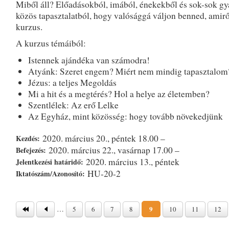
Miből áll? Előadásokból, imából, énekekből és sok-sok gy
közös tapasztalatból, hogy valósággá váljon benned, amirő
kurzus.
A kurzus témáiból:
Istennek ajándéka van számodra!
Atyánk: Szeret engem? Miért nem mindig tapasztalom
Jézus: a teljes Megoldás
Mi a hit és a megtérés? Hol a helye az életemben?
Szentlélek: Az erő Lelke
Az Egyház, mint közösség: hogy tovább növekedjünk
2020. március 20., péntek 18.00 –
Kezdés:
2020. március 22., vasárnap 17.00 –
Befejezés:
2020. március 13., péntek
Jelentkezési határidő:
HU-20-2
Iktatószám/Azonosító:
Oldalak
…
9
5
6
7
8
10
11
12