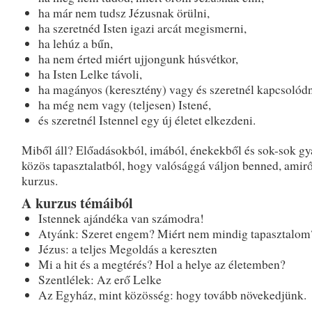
ha már nem tudsz Jézusnak örülni,
ha szeretnéd Isten igazi arcát megismerni,
ha lehúz a bűn,
ha nem érted miért ujjongunk húsvétkor,
ha Isten Lelke távoli,
ha magányos (keresztény) vagy és szeretnél kapcsolódn
ha még nem vagy (teljesen) Istené,
és szeretnél Istennel egy új életet elkezdeni.
Miből áll? Előadásokból, imából, énekekből és sok-sok gy
közös tapasztalatból, hogy valósággá váljon benned, amirő
kurzus.
A kurzus témáiból
Istennek ajándéka van számodra!
Atyánk: Szeret engem? Miért nem mindig tapasztalom
Jézus: a teljes Megoldás a kereszten
Mi a hit és a megtérés? Hol a helye az életemben?
Szentlélek: Az erő Lelke
Az Egyház, mint közösség: hogy tovább növekedjünk.