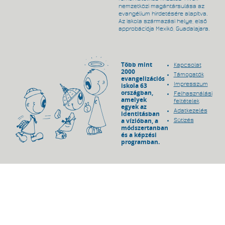
nemzetközi magántársulása az
evangélium hirdetésére alapítva.
Az iskola származási helye, első
approbációja Mexikó, Guadalajara.
Több mint
Kapcsolat
2000
Támogatók
evangelizációs
Impresszum
iskola 63
országban,
Felhasználási
amelyek
feltételek
egyek az
Adatkezelés
identitásban
a vízióban, a
Sütizés
módszertanban
és a képzési
programban.