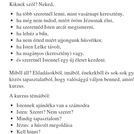
Kiknek szól? Neked,
ha több szeretnél lenni, mint vasárnapi keresztény,
ha még nem tudod, miért öröm Jézusnak élni,
ha szeretnéd Isten arcát megismerni,
ha lehúz a bűn,
ha nem érted miért ujjongunk húsvétkor,
ha Isten Lelke távoli,
ha magányos (keresztény) vagy,
és szeretnél Istennel egy új életet kezdeni.
Miből áll? Előadásokból, imából, énekekből és sok-sok gy
közös tapasztalatból, hogy valósággá váljon benned, amirő
kurzus.
A kurzus témáiból:
Istennek ajándéka van a számodra
Isten: Szeret? Nem szeret?
Mindig tapasztalom?
Jézus: a húsvét megoldása
Kell hinni?