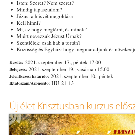
Isten: Szeret? Nem szeret?
Mindig tapasztalom?
Jézus: a húsvét megoldása
Kell hinni?
Mi, az hogy megtérni, és minek?
Miért nevezzük Jézust Úrnak?
Szentlélek: csak hab a tortán?
Közösség és Egyház: hogy megmaradjunk és növekedj
2021. szeptember 17., péntek 17.00 –
Kezdés:
2021. szeptember 19., vasárnap 15.00 –
Befejezés:
2021. szeptember 10., péntek
Jelentkezési határidő:
HU-21-13
Iktatószám/Azonosító:
Új élet Krisztusban kurzus elős