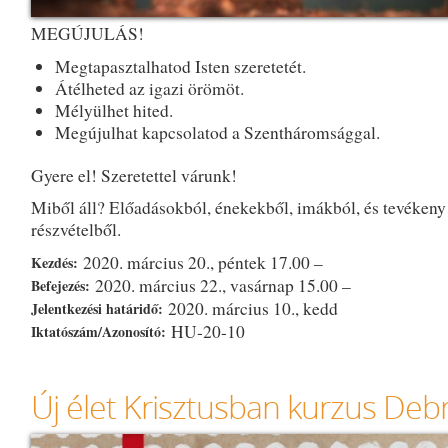
MEGÚJULÁS!
Megtapasztalhatod Isten szeretetét.
Átélheted az igazi örömöt.
Mélyülhet hited.
Megújulhat kapcsolatod a Szentháromsággal.
Gyere el! Szeretettel várunk!
Miből áll? Előadásokból, énekekből, imákból, és tevékeny
részvételből.
2020. március 20., péntek 17.00 –
Kezdés:
2020. március 22., vasárnap 15.00 –
Befejezés:
2020. március 10., kedd
Jelentkezési határidő:
HU-20-10
Iktatószám/Azonosító:
Új élet Krisztusban kurzus De