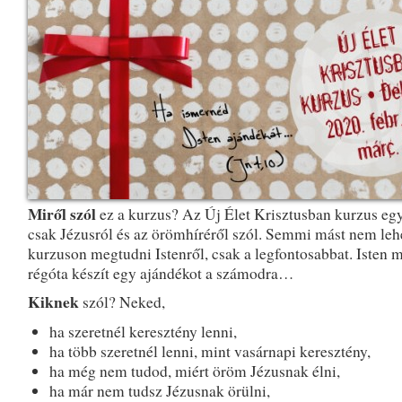
Miről szól
ez a kurzus? Az Új Élet Krisztusban kurzus eg
csak Jézusról és az örömhíréről szól. Semmi mást nem leh
kurzuson megtudni Istenről, csak a legfontosabbat. Isten 
régóta készít egy ajándékot a számodra…
Kiknek
szól? Neked,
ha szeretnél keresztény lenni,
ha több szeretnél lenni, mint vasárnapi keresztény,
ha még nem tudod, miért öröm Jézusnak élni,
ha már nem tudsz Jézusnak örülni,