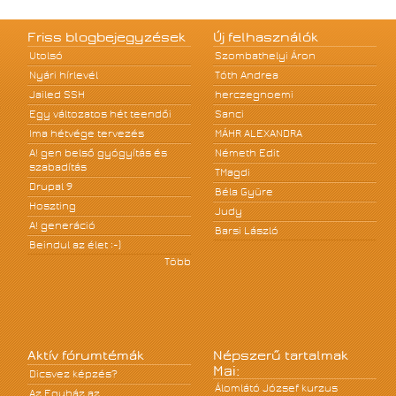
Friss blogbejegyzések
Új felhasználók
Utolsó
Szombathelyi Áron
Nyári hírlevél
Tóth Andrea
Jailed SSH
herczegnoemi
Egy változatos hét teendői
Sanci
Ima hétvége tervezés
MÁHR ALEXANDRA
A! gen belső gyógyítás és
Németh Edit
szabadítás
TMagdi
Drupal 9
Béla Gyüre
Hoszting
Judy
A! generáció
Barsi László
Beindul az élet :-)
Több
Aktív fórumtémák
Népszerű tartalmak
Mai:
Dicsvez képzés?
Álomlátó József kurzus
Az Egyház az