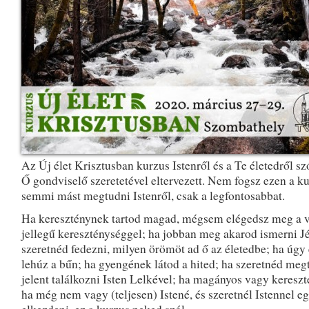
Az Új élet Krisztusban kurzus Istenről és a Te életedről szó
Ő gondviselő szeretetével eltervezett. Nem fogsz ezen a k
semmi mást megtudni Istenről, csak a legfontosabbat.
Ha kereszténynek tartod magad, mégsem elégedsz meg a v
jellegű kereszténységgel; ha jobban meg akarod ismerni Jéz
szeretnéd fedezni, milyen örömöt ad ő az életedbe; ha úgy 
lehúz a bűn; ha gyengének látod a hited; ha szeretnéd meg
jelent találkozni Isten Lelkével; ha magányos vagy kereszt
ha még nem vagy (teljesen) Istené, és szeretnél Istennel egy