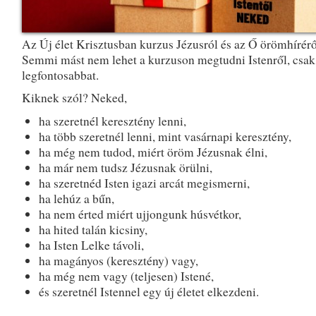
Az Új élet Krisztusban kurzus Jézusról és az Ő örömhírérő
Semmi mást nem lehet a kurzuson megtudni Istenről, csak
legfontosabbat.
Kiknek szól? Neked,
ha szeretnél keresztény lenni,
ha több szeretnél lenni, mint vasárnapi keresztény,
ha még nem tudod, miért öröm Jézusnak élni,
ha már nem tudsz Jézusnak örülni,
ha szeretnéd Isten igazi arcát megismerni,
ha lehúz a bűn,
ha nem érted miért ujjongunk húsvétkor,
ha hited talán kicsiny,
ha Isten Lelke távoli,
ha magányos (keresztény) vagy,
ha még nem vagy (teljesen) Istené,
és szeretnél Istennel egy új életet elkezdeni.