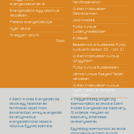
Ménfőcsanakon
evangelizációnak él
Új élet Krisztusban
Evangelizáció egy katolikus
Debrecenben
iskolában...
Jelentkezés
Fiatalok evangelizációja
Fülöp kurzus
Nyári iskola
Ludányhalásziban
Mi legyen velünk
A csapat
Több
Beszámoló a budapesti Fülöp
kurzusról (szept. 30. - okt. 2.)
Új élet Krisztusban kurzus
Újkígyóson
Fülöp kurzus Budapesten
János kurzus Szeged Tarján
városban
Új élet Krisztusban kurzus
nyolc héten át Szeged-
Szőregen
A Szent András Evangelizációs
A magyarországi polgári jog
Iskola egy fiatalokat és
szempontjából az iskola a Szent
felnőtteket képző mobil
András Evangelizációs Alapítvány
iskolahálózat, amely evangelizál
fő projektje, melyben az
és kérügmatikus
alapítvány önkéntesei
evangelizátorokat képez a
tevékenykednek.
Katolikus Egyház számára.
Egyházjogi szempontból az iskola
római katolikus Krisztus-hívők