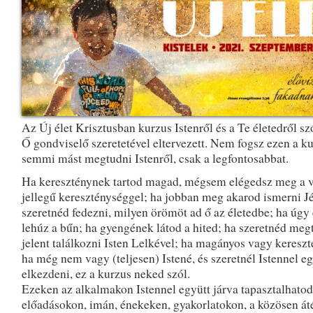
Az Új élet Krisztusban kurzus Istenről és a Te életedről szó
Ő gondviselő szeretetével eltervezett. Nem fogsz ezen a k
semmi mást megtudni Istenről, csak a legfontosabbat.
Ha kereszténynek tartod magad, mégsem elégedsz meg a v
jellegű kereszténységgel; ha jobban meg akarod ismerni Jéz
szeretnéd fedezni, milyen örömöt ad ő az életedbe; ha úgy 
lehúz a bűn; ha gyengének látod a hited; ha szeretnéd meg
jelent találkozni Isten Lelkével; ha magányos vagy kereszt
ha még nem vagy (teljesen) Istené, és szeretnél Istennel egy
elkezdeni, ez a kurzus neked szól.
Ezeken az alkalmakon Istennel együtt járva tapasztalhato
előadásokon, imán, énekeken, gyakorlatokon, a közösen át