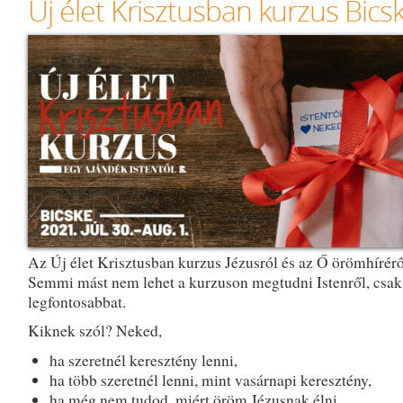
Új élet Krisztusban kurzus Bics
Az Új élet Krisztusban kurzus Jézusról és az Ő örömhírérő
Semmi mást nem lehet a kurzuson megtudni Istenről, csak
legfontosabbat.
Kiknek szól? Neked,
ha szeretnél keresztény lenni,
ha több szeretnél lenni, mint vasárnapi keresztény,
ha még nem tudod, miért öröm Jézusnak élni,