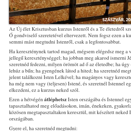
Az Új élet Krisztusban kurzus Istenről és a Te életedről szó
Ő gondviselő szeretetével eltervezett. Nem fogsz ezen a k
semmi mást megtudni Istenről, csak a legfontosabbat.
Ha kereszténynek tartod magad, mégsem elégedsz meg a v
jellegű kereszténységgel; ha jobban meg akarod ismerni Jéz
szeretnéd fedezni, milyen örömöt ad ő az életedbe; ha úgy 
lehúz a bűn; ha gyengének látod a hited; ha szeretnéd meg
jelent találkozni Isten Lelkével; ha magányos vagy kereszt
ha még nem vagy (teljesen) Istené, és szeretnél Istennel egy
elkezdeni, ez a kurzus neked szól.
átléphetsz
Ezen a hétvégén
Isten országába és Istennel egy
tapasztalhatod meg előadásokon, imán, énekeken, gyakorla
közösen megtapasztaltakon keresztül, mit készített neked I
országában.
Gyere el, ha szeretnéd megtudni: