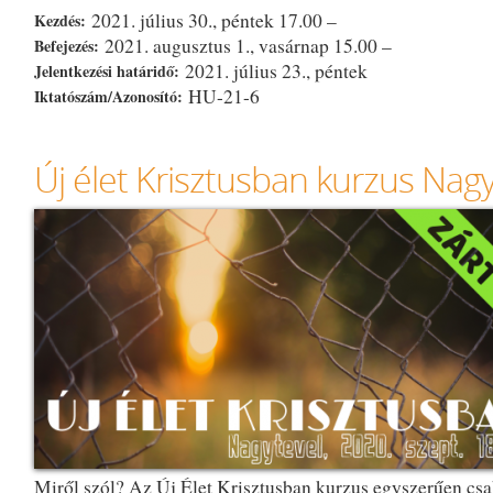
2021. július 30., péntek 17.00 –
Kezdés:
2021. augusztus 1., vasárnap 15.00 –
Befejezés:
2021. július 23., péntek
Jelentkezési határidő:
HU-21-6
Iktatószám/Azonosító:
Új élet Krisztusban kurzus Nag
Miről szól? Az Új Élet Krisztusban kurzus egyszerűen csa