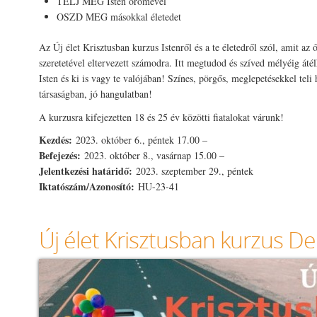
TELJ MEG Isten örömével
OSZD MEG másokkal életedet
Az Új élet Krisztusban kurzus Istenről és a te életedről szól, amit az 
szeretetével eltervezett számodra. Itt megtudod és szíved mélyéig áté
Isten és ki is vagy te valójában! Színes, pörgős, meglepetésekkel teli 
társaságban, jó hangulatban!
A kurzusra kifejezetten 18 és 25 év közötti fiatalokat várunk!
Kezdés:
2023. október 6., péntek 17.00 –
Befejezés:
2023. október 8., vasárnap 15.00 –
Jelentkezési határidő:
2023. szeptember 29., péntek
Iktatószám/Azonosító:
HU-23-41
Új élet Krisztusban kurzus 