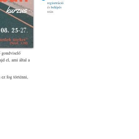
regisztráció
és
belépés
után
ő gondviselő
jd el, ami által a
ez fog történni,