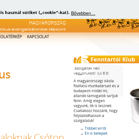
Bővebben…
 használ sütiket („cookie”-kat).
atikus evangelizátorokat képzünk
KOLATÉRKÉP
KAPCSOLAT
Fenntartói Klub
szolgáltak neki
zus
vagyonukból
(Lk 8,3)
A magyarországi iskola
főállású munkatársait és a
budapesti irodát mi,
állandó támogatók tartjuk
fenn. Amíg elegen
vagyunk, ők is lesznek.
Csatlakozz hozzánk, hogy
folytatódhasson a
szolgálatuk!
→
Többet erről
→
Én is belépek
ataloknak Csóton