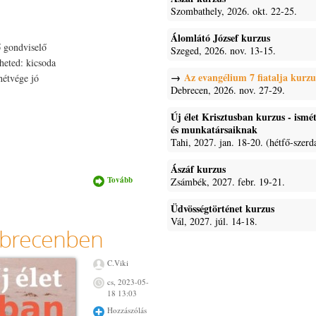
Szombathely, 2026. okt. 22-25.
Álomlátó József kurzus
ő gondviselő
Szeged, 2026. nov. 13-15.
lheted: kicsoda
Az evangélium 7 fiatalja kurzu
hétvége jó
Debrecen, 2026. nov. 27-29.
Új élet Krisztusban kurzus - ism
és munkatársaiknak
Tahi, 2027. jan. 18-20. (hétfő-szerd
Ászáf kurzus
Tovább
Új élet
Zsámbék, 2027. febr. 19-21.
Krisztusban
kurzus
Üdvösségtörténet kurzus
fiataloknak
Csóton
Vál, 2027. júl. 14-18.
Debrecenben
tartalommal
kapcsolatosan
C.Viki
cs, 2023-05-
18 13:03
Hozzászólás