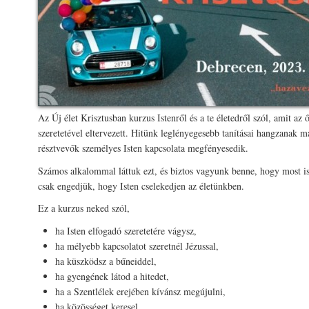
Az Új élet Krisztusban kurzus Istenről és a te életedről szól, amit az 
szeretetével eltervezett. Hitünk leglényegesebb tanításai hangzanak ma
résztvevők személyes Isten kapcsolata megfényesedik.
Számos alkalommal láttuk ezt, és biztos vagyunk benne, hogy most is 
csak engedjük, hogy Isten cselekedjen az életünkben.
Ez a kurzus neked szól,
ha Isten elfogadó szeretetére vágysz,
ha mélyebb kapcsolatot szeretnél Jézussal,
ha küszködsz a bűneiddel,
ha gyengének látod a hitedet,
ha a Szentlélek erejében kívánsz megújulni,
ha közösséget keresel.