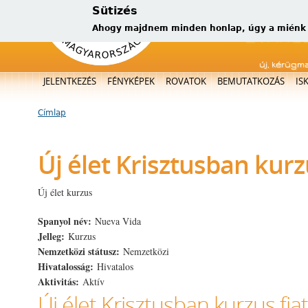
Sütizés
Ahogy majdnem minden honlap, úgy a miénk is
új, kérügm
Főmenü
JELENTKEZÉS
FÉNYKÉPEK
ROVATOK
BEMUTATKOZÁS
IS
Címlap
Jelenlegi hely
Új élet Krisztusban kur
Új élet kurzus
Spanyol név:
Nueva Vida
Jelleg:
Kurzus
Nemzetközi státusz:
Nemzetközi
Hivatalosság:
Hivatalos
Aktivitás:
Aktív
Új élet Krisztusban kurzus fi