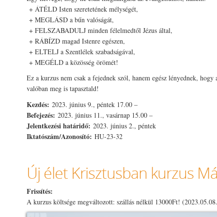
+ ÁTÉLD Isten szeretetének mélységét,
+ MEGLÁSD a bűn valóságát,
+ FELSZABADULJ minden félelmedtől Jézus által,
+ RÁBÍZD magad Istenre egészen,
+ ELTELJ a Szentlélek szabadságával,
+ MEGÉLD a közösség örömét!
Ez a kurzus nem csak a fejednek szól, hanem egész lényednek, hogy a
valóban meg is tapasztald!
Kezdés:
2023. június 9., péntek 17.00 –
Befejezés:
2023. június 11., vasárnap 15.00 –
Jelentkezési határidő:
2023. június 2., péntek
Iktatószám/Azonosító:
HU-23-32
Új élet Krisztusban kurzus 
Frissítés:
A kurzus költsége megváltozott: szállás nélkül 13000Ft! (2023.05.08