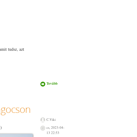
mit tudsz, azt
Tovább
Új élet
Krisztusban
kurzus
Velencén
tartalommal
Mágocson
kapcsolatosan
C.Viki
.)
cs, 2023-04-
13 22:53