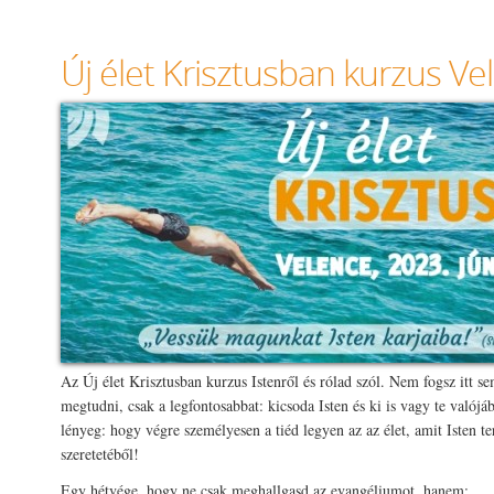
Új élet Krisztusban kurzus V
Az Új élet Krisztusban kurzus Istenről és rólad szól. Nem fogsz itt 
megtudni, csak a legfontosabbat: kicsoda Isten és ki is vagy te valójá
lényeg: hogy végre személyesen a tiéd legyen az az élet, amit Isten t
szeretetéből!
Egy hétvége, hogy ne csak meghallgasd az evangéliumot, hanem: