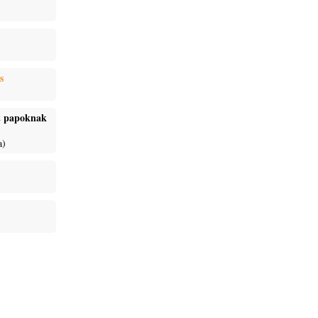
s
ét papoknak
a)