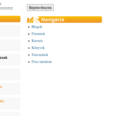
3
-00100002
Navigáció
Blogok
Fórumok
Keresés
Könyvek
Szavazások
oknak
Friss tartalom
us
ak)