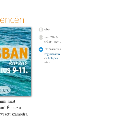
kurzus
Szászváron
tartalommal
elencén
kapcsolatosan
obo
sze, 2023-
05-03 16:39
Hozzászólás
regisztráció
és
belépés
után
semmi mást
ban! Épp ez a
ervezett számodra,