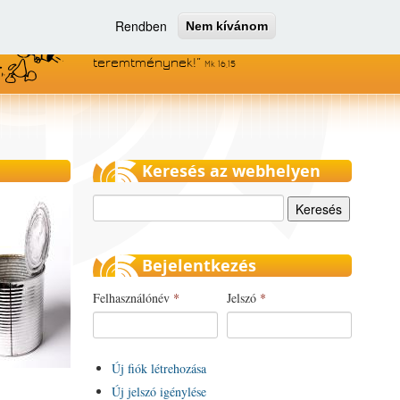
Rendben
Nem kívánom
Menjetek el az egész világra, és
hirdessétek az evangéliumot minden
teremtménynek!
Mk 16,15
Keresés az webhelyen
Keresés
Bejelentkezés
Felhasználónév
*
Jelszó
*
Új fiók létrehozása
Új jelszó igénylése