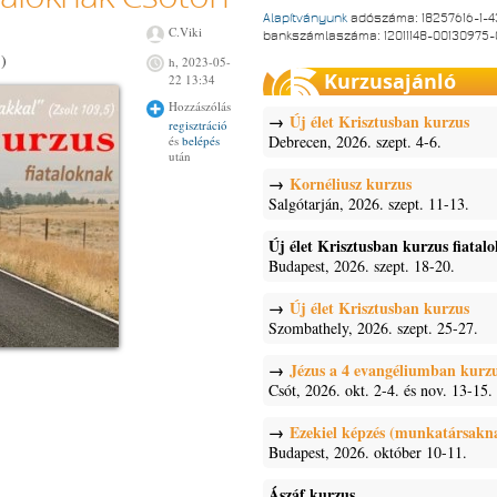
Alapítványunk
adószáma: 18257616-1-4
C.Viki
bankszámlaszáma: 12011148-00130975
.)
h, 2023-05-
Kurzusajánló
22 13:34
Hozzászólás
Új élet Krisztusban kurzus
regisztráció
Debrecen, 2026. szept. 4-6.
és
belépés
után
Kornéliusz kurzus
Salgótarján, 2026. szept. 11-13.
Új élet Krisztusban kurzus fiatal
Budapest, 2026. szept. 18-20.
Új élet Krisztusban kurzus
Szombathely, 2026. szept. 25-27.
Jézus a 4 evangéliumban kurz
Csót, 2026. okt. 2-4. és nov. 13-15.
Ezekiel képzés (munkatársakn
Budapest, 2026. október 10-11.
Ászáf kurzus