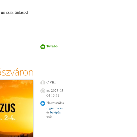
 ne csak tudásod
Tovább
Új élet
Krisztusban
kurzus
Debrecenben
tartalommal
zászváron
kapcsolatosan
C.Viki
cs, 2023-05-
04 15:51
Hozzászólás
regisztráció
és
belépés
után