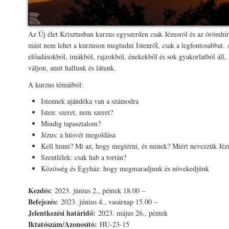
Az Új élet Krisztusban kurzus egyszerűen csak Jézusról és az örömhí
mást nem lehet a kurzuson megtudni Istenről, csak a legfontosabbat.
előadásokból, imákból, rajzokból, énekekből és sok gyakorlatból áll,
váljon, amit hallunk és látunk.
A kurzus témáiból:
Istennek ajándéka van a számodra
Isten: szeret, nem szeret?
Mindig tapasztalom?
Jézus: a húsvét megoldása
Kell hinni? Mi az, hogy megtérni, és minek? Miért nevezzük Jéz
Szentlélek: csak hab a tortán?
Közösség és Egyház: hogy megmaradjunk és növekedjünk
Kezdés:
2023. június 2., péntek 18.00 –
Befejezés:
2023. június 4., vasárnap 15.00 –
Jelentkezési határidő:
2023. május 26., péntek
Iktatószám/Azonosító:
HU-23-15