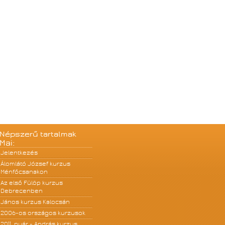
Népszerű tartalmak
Mai:
Jelentkezés
Álomlátó József kurzus
Ménfőcsanakon
Az első Fülöp kurzus
Debrecenben
János kurzus Kalocsán
2006-os országos kurzusok
2011. nyár - András kurzus