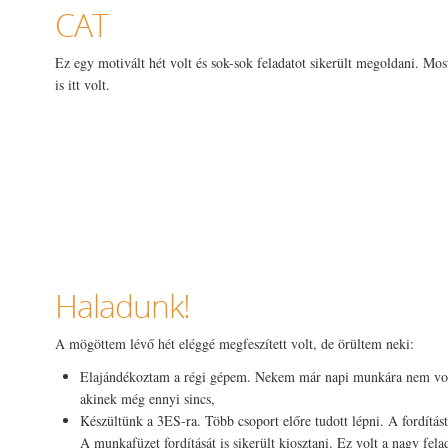
CAT
Ez egy motivált hét volt és sok-sok feladatot sikerült megoldani. Mo
is itt volt.
Haladunk!
A mögöttem lévő hét eléggé megfeszített volt, de örültem neki:
Elajándékoztam a régi gépem. Nekem már napi munkára nem volt
akinek még ennyi sincs,
Készültünk a 3ES-ra. Több csoport előre tudott lépni. A fordítás
A munkafüzet fordítását is sikerült kiosztani. Ez volt a nagy felad