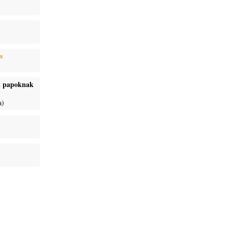
s
ét papoknak
a)