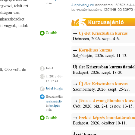
után
egveszi, tehát azt
Alapítványunk
adószáma: 18257616-1-4
bankszámlaszáma: 12011148-00130975
badságon van,
unkaeszközöket.
Kurzusajánló
tt vagyok, tudok
Új élet Krisztusban kurzus
Tovább
Új gépeken
tartalommal
Debrecen, 2026. szept. 4-6.
kapcsolatosan
Kornéliusz kurzus
Salgótarján, 2026. szept. 11-13.
Új élet Krisztusban kurzus fiatal
Jóbel
t, Obo volt, de
Budapest, 2026. szept. 18-20.
h, 2017-05-
15 12:41
Új élet Krisztusban kurzus
Jóbel blogja
Szombathely, 2026. szept. 25-27.
Hozzászólás
Jézus a 4 evangéliumban kurz
regisztráció
Csót, 2026. okt. 2-4. és nov. 13-15.
és
belépés
után
Ezekiel képzés (munkatársakn
Tovább
Termékeny
tartalommal
Budapest, 2026. október 10-11.
kapcsolatosan
Ászáf kurzus