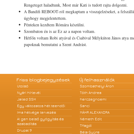
Rengeteget haladtunk, Most már Kati is tudott rajta dolgozni.
A Bandifi REBOOT-ról megkaptam a visszajelzéseket, a felszállá
úgyhogy megjelentettem.
Pénteken kezdtem Rómára készülni.
Szombaton én is az Ez az a napon voltam.
Hétfőn voltam Robi atyával és Csabival Mélykúton János atya m
papoknak bemutatni a Szent Andrást.
Friss blogbejegyzések
Új felhasználók
Utolsó
Szombathelyi Áron
Nyári hírlevél
Tóth Andrea
Jailed SSH
herczegnoemi
Egy változatos hét teendői
Sanci
Ima hétvége tervezés
MÁHR ALEXANDRA
A! gen belső gyógyítás és
Németh Edit
szabadítás
TMagdi
Drupal 9
Béla Gyüre