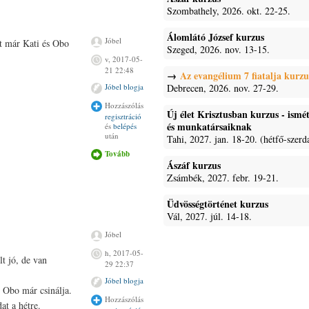
Szombathely, 2026. okt. 22-25.
Álomlátó József kurzus
Jóbel
st már Kati és Obo
Szeged, 2026. nov. 13-15.
v, 2017-05-
21 22:48
Az evangélium 7 fiatalja kurzu
Debrecen, 2026. nov. 27-29.
Jóbel blogja
Hozzászólás
Új élet Krisztusban kurzus - ism
regisztráció
és munkatársaiknak
és
belépés
után
Tahi, 2027. jan. 18-20. (hétfő-szerd
Tovább
CAT
tartalommal
Ászáf kurzus
kapcsolatosan
Zsámbék, 2027. febr. 19-21.
Üdvösségtörténet kurzus
Vál, 2027. júl. 14-18.
Jóbel
h, 2017-05-
 jó, de van
29 22:37
Jóbel blogja
t Obo már csinálja.
Hozzászólás
at a hétre.