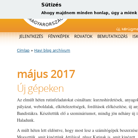
Sütizés
Ahogy majdnem minden honlap, úgy a miénk is
új, kérügm
Főmenü
JELENTKEZÉS
FÉNYKÉPEK
ROVATOK
BEMUTATKOZÁS
IS
Címlap
»
Havi blog archívum
Jelenlegi hely
május 2017
Új gépeken
Az elmúlt héten rutinfeladatokat csináltam: kurzushirdetések, anyago
pályázat, weboldalak, elkötelezettségek, fordítások előkészítése, új a
Bandistákra. Készítettük elő a szemináriumot, mindig jön néhány új i
Haladunk.
A múlt héten lett eldöntve, hogy most lesz a számítógépek beszerzés
Megvettük, amit kinéztünk Attilával, plusz Katinak is, amit kinézett.