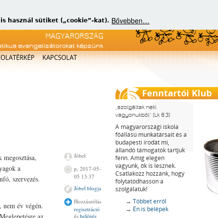
Bővebben…
 használ sütiket („cookie”-kat).
atikus evangelizátorokat képzünk
KOLATÉRKÉP
KAPCSOLAT
Fenntartói Klub
szolgáltak neki
vagyonukból
(Lk 8,3)
A magyarországi iskola
főállású munkatársait és a
budapesti irodát mi,
állandó támogatók tartjuk
Jóbel
k megosztása,
fenn. Amíg elegen
vagyunk, ők is lesznek.
nyagok a
p, 2017-05-
Csatlakozz hozzánk, hogy
05 13:37
nfó, szervezés.
folytatódhasson a
Jóbel blogja
szolgálatuk!
→
Többet erről
Hozzászólás
e, nem év végén.
→
Én is belépek
regisztráció
 Meglepetésre az
és
belépés