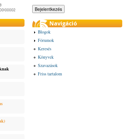
3
-00100002
Navigáció
Blogok
Fórumok
Keresés
Könyvek
Szavazások
oknak
Friss tartalom
us
ak)