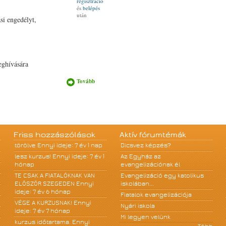
regisztráció
és
belépés
után
si engedélyt,
eghívására
Tovább
Haladunk!
tartalommal
kapcsolatosan
Friss hozzászólások
Aktív fórumtémák
törölve
Ennyi ideje: 7 év 1 nap
Dicsvez képzés?
lesz kurzus!
Ennyi ideje: 7 év 1
Az Egyház az
hónap
evangelizációnak él
TE CSAK A FIATALÓKNAK VAN
Evangelizáció egy katolikus
ELÖSZÖR SZEGEDEN
Ennyi
iskolában...
ideje: 7 év 6 hónap
Fiatalok evangelizációja
VÉGE A KURZUSNAK!
Ennyi
Nyári iskola
ideje: 7 év 7 hónap
Mi legyen velünk
kurzus időtartama.
Ennyi