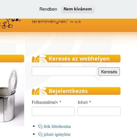
Rendben
Nem kívánom
Menjetek el az egész világra, és
hirdessétek az evangéliumot minden
teremtménynek!
Mk 16,15
Keresés az webhelyen
Keresés
Bejelentkezés
Felhasználónév
*
Jelszó
*
Új fiók létrehozása
Új jelszó igénylése