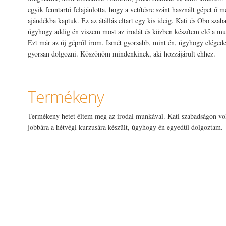
egyik fenntartó felajánlotta, hogy a vetítésre szánt használt gépet ő m
ajándékba kaptuk. Ez az átállás eltart egy kis ideig. Kati és Obo sza
úgyhogy addig én viszem most az irodát és közben készítem elő a m
Ezt már az új gépről írom. Ismét gyorsabb, mint én, úgyhogy elégede
gyorsan dolgozni. Köszönöm mindenkinek, aki hozzájárult ehhez.
Termékeny
Termékeny hetet éltem meg az irodai munkával. Kati szabadságon vol
jobbára a hétvégi kurzusára készült, úgyhogy én egyedül dolgoztam.