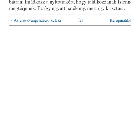
bátran; imádkozz a nyitottakért, hogy találkozzanak Istenn
megtérjenek. Ez így együtt hatékony, mert így krisztusi.
‹ Az első evangelizáció kulcsa
fel
Kérügmatikus