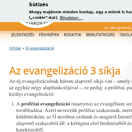
Sütizés
Ahogy majdnem minden honlap, úgy a miénk is has
Bővebben…
(„cookie”-kat).
új, kérügmatik
Főmenü
JELENTKEZÉS
FÉNYKÉPEK
ROVATOK
BEMUTATKOZÁS
ISKOL
Címlap
»
Új evangelizáció
Jelenlegi hely
Az evangelizáció 3 síkja
Az új evangelizációnak három alapvető síkja van – amely
az egyház négy alapfunkciójával –, ez pedig: a prófétai, pa
királyi evangelizáció:
prófétai evangelizáció
A
(martyria) az evangélium szó
továbbadása. Azért nevezzük prófétai szakasznak, mert
küldötteiként, az Ő nevében szólunk és magáról Istenrő
alapvető szakaszból áll: a kérügma első hirdetéséből és
katekézisből.