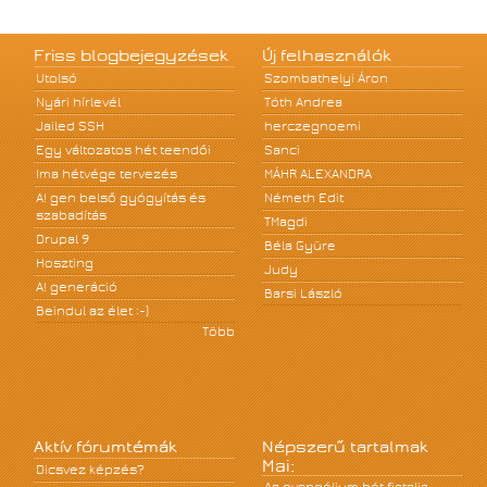
Friss blogbejegyzések
Új felhasználók
Utolsó
Szombathelyi Áron
Nyári hírlevél
Tóth Andrea
Jailed SSH
herczegnoemi
Egy változatos hét teendői
Sanci
Ima hétvége tervezés
MÁHR ALEXANDRA
A! gen belső gyógyítás és
Németh Edit
szabadítás
TMagdi
Drupal 9
Béla Gyüre
Hoszting
Judy
A! generáció
Barsi László
Beindul az élet :-)
Több
Aktív fórumtémák
Népszerű tartalmak
Mai:
Dicsvez képzés?
Az evangélium hét fiatalja