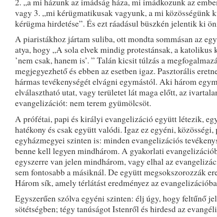
2. „a mi házunk az imádság háza, mi imádkozunk az ember
vagy 3. „mi kérügmatikusak vagyunk, a mi közösségünk k
kérügma hirdetése”. És ezt ráadásul büszkén jelentik ki ö
A piaristákhoz jártam suliba, ott mondta sommásan az egyi
atya, hogy „A sola elvek mindig protestánsak, a katolikus 
’nem csak, hanem is’. ” Talán kicsit túlzás a megfogalmazá
megjegyezhető és ebben az esetben igaz. Pasztorális eretn
hármas tevékenységét elvágni egymástól. Aki három egym
elválasztható utat, vagy területet lát maga előtt, az ivartala
evangelizációt: nem terem gyümölcsöt.
A prófétai, papi és királyi evangelizáció együtt létezik, eg
hatékony és csak együtt valódi. Igaz ez egyéni, közösségi, 
egyházmegyei szinten is: minden evangelizációs tevéken
benne kell legyen mindhárom. A gyakorlati evangelizáció
egyszerre van jelen mindhárom, vagy elhal az evangelizác
sem fontosabb a másiknál. De együtt megsokszorozzák ere
Három sík, amely térlátást eredményez az evangelizációba
Egyszerűen szólva egyéni szinten: élj úgy, hogy feltűnő jel
sötétségben; tégy tanúságot Istenről és hirdesd az evangé