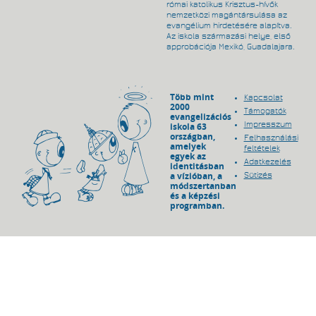
római katolikus Krisztus-hívők
nemzetközi magántársulása az
evangélium hirdetésére alapítva.
Az iskola származási helye, első
approbációja Mexikó, Guadalajara.
Több mint
Kapcsolat
2000
Támogatók
evangelizációs
Impresszum
iskola 63
országban,
Felhasználási
amelyek
feltételek
egyek az
Adatkezelés
identitásban
a vízióban, a
Sütizés
módszertanban
és a képzési
programban.