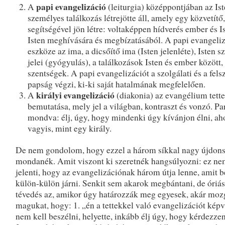
papi evangelizáció
A
(leiturgia) középpontjában az Is
személyes találkozás létrejötte áll, amely egy közvetítő
segítségével jön létre: voltaképpen hídverés ember és Is
Isten meghívására és megbízatásából. A papi evangeli
eszköze az ima, a dicsőítő ima (Isten jelenléte), Isten s
jelei (gyógyulás), a találkozások Isten és ember között,
szentségek. A papi evangelizációt a szolgálati és a fels
papság végzi, ki-ki saját hatalmának megfelelően.
királyi evangelizáció
A
(diakonia) az evangélium tette
bemutatása, mely jel a világban, kontraszt és vonzó. Pa
mondva: élj, úgy, hogy mindenki úgy kívánjon élni, ah
vagyis, mint egy király.
De nem gondolom, hogy ezzel a három síkkal nagy újdon
mondanék. Amit viszont ki szeretnék hangsúlyozni: ez ne
jelenti, hogy az evangelizációnak három útja lenne, amit b
külön-külön járni. Senkit sem akarok megbántani, de óriás
tévedés az, amikor úgy határozzák meg egyesek, akár moz
magukat, hogy: 1. „én a tettekkel való evangelizációt kép
nem kell beszélni, helyette, inkább élj úgy, hogy kérdezze