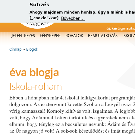
Sütizés
Ahogy majdnem minden honlap, úgy a miénk is has
Bővebben…
(„cookie”-kat).
új, kérügmatik
Főmenü
JELENTKEZÉS
FÉNYKÉPEK
ROVATOK
BEMUTATKOZÁS
ISKOL
Címlap
»
Blogok
Jelenlegi hely
éva blogja
Iskola-roham
Ebben a hónapban már 4. iskolai lelkigyakorlat programjá
dolgozom. Az esztergomit követte Szobon a Legyél igazi 2
vérig kamasszal! Komoly kihívás volt, izgalmas. A legjob
volt, hogy Ádámmal ketten tartottuk és a gyerekek nem ak
elhinni, hogy tényleg ez a becsületes nevünk: Ádám és Év
az Úr nagyon jó volt! A sok-sok készülődést és imát megál