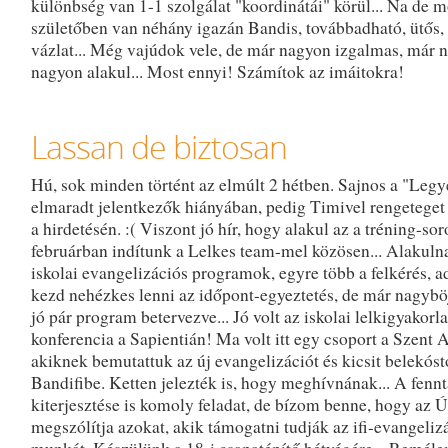
különbség van 1-1 szolgálat "koordinátái" körül... Na de 
születőben van néhány igazán Bandis, továbbadható, ütős, 
vázlat... Még vajúdok vele, de már nagyon izgalmas, már 
nagyon alakul... Most ennyi! Számítok az imáitokra!
Lassan de biztosan
Hú, sok minden történt az elmúlt 2 hétben. Sajnos a "Legyé
elmaradt jelentkezők hiányában, pedig Timivel rengeteget
a hirdetésén. :( Viszont jó hír, hogy alakul az a tréning-sor
februárban indítunk a Lelkes team-mel közösen... Alakuln
iskolai evangelizációs programok, egyre több a felkérés, a
kezd nehézkes lenni az időpont-egyeztetés, de már nagyböj
jó pár program betervezve... Jó volt az iskolai lelkigyakor
konferencia a Sapientián! Ma volt itt egy csoport a Szent 
akiknek bemutattuk az új evangelizációt és kicsit belekóst
Bandifibe. Ketten jelezték is, hogy meghívnának... A fennt
kiterjesztése is komoly feladat, de bízom benne, hogy az Ú
megszólítja azokat, akik támogatni tudják az ifi-evangeliz