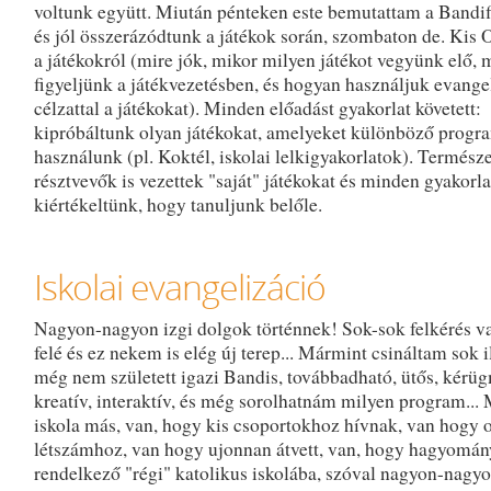
voltunk együtt. Miután pénteken este bemutattam a Bandifi
és jól összerázódtunk a játékok során, szombaton de. Kis Or
a játékokról (mire jók, mikor milyen játékot vegyünk elő, 
figyeljünk a játékvezetésben, és hogyan használjuk evange
célzattal a játékokat). Minden előadást gyakorlat követett:
kipróbáltunk olyan játékokat, amelyeket különböző prog
használunk (pl. Koktél, iskolai lelkigyakorlatok). Termész
résztvevők is vezettek "saját" játékokat és minden gyakorla
kiértékeltünk, hogy tanuljunk belőle.
Iskolai evangelizáció
Nagyon-nagyon izgi dolgok történnek! Sok-sok felkérés va
felé és ez nekem is elég új terep... Mármint csináltam sok i
még nem született igazi Bandis, továbbadható, ütős, kérüg
kreatív, interaktív, és még sorolhatnám milyen program...
iskola más, van, hogy kis csoportokhoz hívnak, van hogy o
létszámhoz, van hogy ujonnan átvett, van, hogy hagyomán
rendelkező "régi" katolikus iskolába, szóval nagyon-nagy