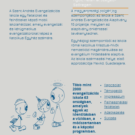
nyolc héten át Szeged-
Szőregen
A Szent András Evangelizációs
A magyarországi polgári jog
Felhasználási feltételek
Iskola egy fiatalokat és
szempontjából az iskola a Szent
felnőtteket képző mobil
András Evangelizációs Alapítvány
iskolahálózat, amely evangelizál
fő projektje, melyben az
és kérügmatikus
alapítvány önkéntesei
evangelizátorokat képez a
tevékenykednek.
Katolikus Egyház számára.
Egyházjogi szempontból az iskola
római katolikus Krisztus-hívők
nemzetközi magántársulása az
evangélium hirdetésére alapítva.
Az iskola származási helye, első
approbációja Mexikó, Guadalajara.
Több mint
Kapcsolat
2000
Támogatók
evangelizációs
Impresszum
iskola 63
országban,
Felhasználási
amelyek
feltételek
egyek az
Adatkezelés
identitásban
a vízióban, a
Sütizés
módszertanban
és a képzési
programban.