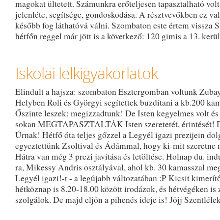
magokat ültetett. Számunkra erőteljesen tapasztalható volt
jelenléte, segítsége, gondoskodása. A résztvevőkben ez va
később fog láthatóvá válni. Szombaton este értem vissza S
hétfőn reggel már jött is a következő: 120 gimis a 13. kerü
Iskolai lelkigyakorlatok
Elindult a hajsza: szombaton Esztergomban voltunk Zubay
Helyben Roli és Györgyi segítettek buzdítani a kb.200 kam
Őszinte leszek: megizzadtunk! De Isten kegyelmes volt é
sokan MEGTAPASZTALTÁK Isten szeretetét, érintését! D
Úrnak! Hétfő óta teljes gőzzel a Legyél igazi prezijein d
egyeztettünk Zsoltival és Ádámmal, hogy ki-mit szeretne m
Hátra van még 3 prezi javítása és letöltése. Holnap du. ind
ra, Mikessy Andris osztályával, ahol kb. 30 kamasszal meg
Legyél igazi!-t - a legújabb változatában :P Kicsit kimerít
hétköznap is 8.20-18.00 között irodázok, és hétvégéken is
szolgálok. De majd eljön a pihenés ideje is! Jöjj Szentléle