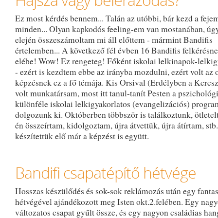
Ez most kérdés bennem... Talán az utóbbi, bár kezd a feje
minden... Olyan kapkodós feeling-em van mostanában, úg
elején összeszámoltam mi áll előttem - mármint Bandifis
értelemben... A következő fél évben 16 Bandifis felkérésn
elébe! Wow! Ez rengeteg! Főként iskolai lelkinapok-lelki
- ezért is kezdtem ebbe az irányba mozdulni, ezért volt az o
képzésnek ez a fő témája. Kis Orsival (Erdélyben a Keres
volt munkatársam, most itt tanul-tanít Pesten a pszichológ
különféle iskolai lelkigyakorlatos (evangelizációs) progr
dolgozunk ki. Októberben többször is találkoztunk, ötletel
én összeírtam, kidolgoztam, újra átvettük, újra átírtam, stb.
készítettük elő már a képzést is együtt.
Bandifi csapatépítő hétvége
Hosszas készülődés és sok-sok reklámozás után egy fantas
hétvégével ajándékozott meg Isten okt.2.felében. Egy nag
változatos csapat gyűlt össze, és egy nagyon családias ha