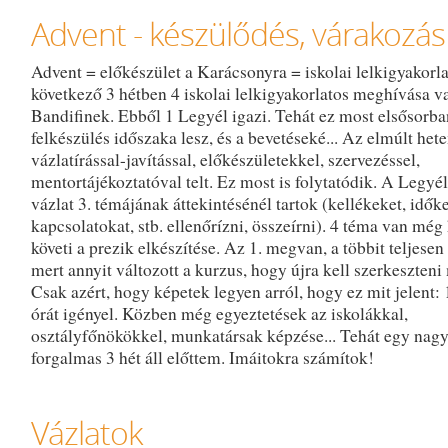
Advent - készülődés, várakozás
Advent = előkészület a Karácsonyra = iskolai lelkigyakorl
következő 3 hétben 4 iskolai lelkigyakorlatos meghívása v
Bandifinek. Ebből 1 Legyél igazi. Tehát ez most elsősorba
felkészülés időszaka lesz, és a bevetéseké... Az elmúlt het
vázlatírással-javítással, előkészületekkel, szervezéssel,
mentortájékoztatóval telt. Ez most is folytatódik. A Legyél
vázlat 3. témájának áttekintésénél tartok (kellékeket, időke
kapcsolatokat, stb. ellenőrízni, összeírni). 4 téma van még 
követi a prezik elkészítése. Az 1. megvan, a többit teljesen á
mert annyit változott a kurzus, hogy újra kell szerkeszteni
Csak azért, hogy képetek legyen arról, hogy ez mit jelent: 
órát igényel. Közben még egyeztetések az iskolákkal,
osztályfőnökökkel, munkatársak képzése... Tehát egy nag
forgalmas 3 hét áll előttem. Imáitokra számítok!
Vázlatok