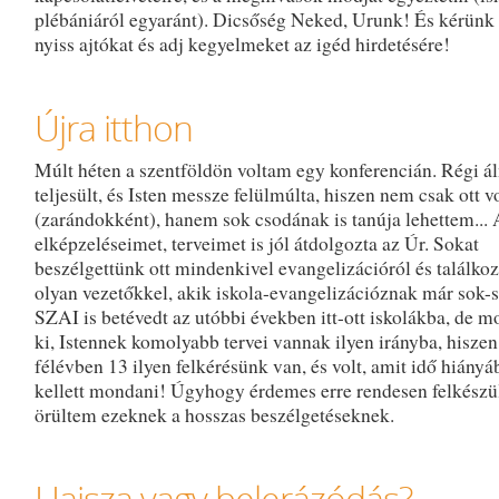
plébániáról egyaránt). Dicsőség Neked, Urunk! És kérünk 
nyiss ajtókat és adj kegyelmeket az igéd hirdetésére!
Újra itthon
Múlt héten a szentföldön voltam egy konferencián. Régi 
teljesült, és Isten messze felülmúlta, hiszen nem csak ott 
(zarándokként), hanem sok csodának is tanúja lehettem... 
elképzeléseimet, terveimet is jól átdolgozta az Úr. Sokat
beszélgettünk ott mindenkivel evangelizációról és találko
olyan vezetőkkel, akik iskola-evangelizációznak már sok-
SZAI is betévedt az utóbbi években itt-ott iskolákba, de m
ki, Istennek komolyabb tervei vannak ilyen irányba, hiszen
félévben 13 ilyen felkérésünk van, és volt, amit idő hiányá
kellett mondani! Úgyhogy érdemes erre rendesen felkészül
örültem ezeknek a hosszas beszélgetéseknek.
Hajsza vagy belerázódás?