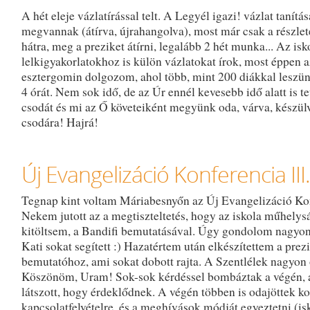
A hét eleje vázlatírással telt. A Legyél igazi! vázlat tanítá
megvannak (átírva, újrahangolva), most már csak a részle
hátra, meg a preziket átírni, legalább 2 hét munka... Az isk
lelkigyakorlatokhoz is külön vázlatokat írok, most éppen a
esztergomin dolgozom, ahol több, mint 200 diákkal leszün
4 órát. Nem sok idő, de az Úr ennél kevesebb idő alatt is te
csodát és mi az Ő követeiként megyünk oda, várva, készül
csodára! Hajrá!
Új Evangelizáció Konferencia III.
Tegnap kint voltam Máriabesnyőn az Új Evangelizáció Ko
Nekem jutott az a megtiszteltetés, hogy az iskola műhelys
kitöltsem, a Bandifi bemutatásával. Úgy gondolom nagyon 
Kati sokat segített :) Hazatértem után elkészítettem a prezi
bemutatóhoz, ami sokat dobott rajta. A Szentlélek nagyon o
Köszönöm, Uram! Sok-sok kérdéssel bombáztak a végén, 
látszott, hogy érdeklődnek. A végén többen is odajöttek k
kapcsolatfelvételre, és a meghívások módját egyeztetni (is