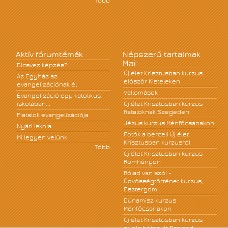
Több
Aktív fórumtémák
Népszerű tartalmak
Mai:
Dicsvez képzés?
Új élet Krisztusban kurzus
Az Egyház az
először Kisteleken
evangelizációnak él
Vallomások
Evangelizáció egy katolikus
iskolában...
Új élet Krisztusban kurzus
fiataloknak Szegeden
Fiatalok evangelizációja
Jézus kurzus Ménfőcsanakon
Nyári iskola
Fotók a berceli Új élet
Mi legyen velünk
Krisztusban kurzusról
Több
Új élet Krisztusban kurzus
Romhányon
Rólad van szó! -
Üdvösségtörténet kurzus,
Esztergom
Dünamisz kurzus
Ménfőcsanakon
Új élet Krisztusban kurzus