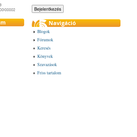
3
-00100002
um
Navigáció
Blogok
Fórumok
Keresés
Könyvek
Szavazások
Friss tartalom