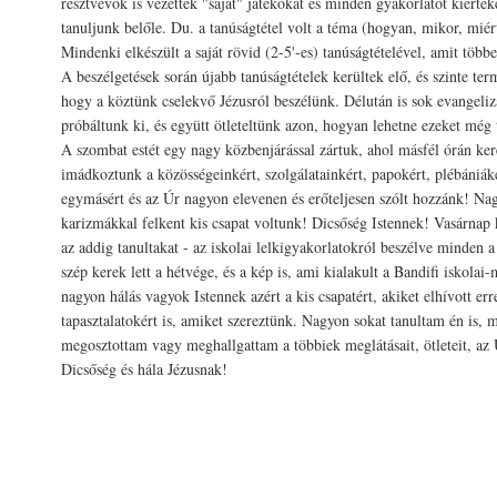
résztvevők is vezettek "saját" játékokat és minden gyakorlatot kiérté
tanuljunk belőle. Du. a tanúságtétel volt a téma (hogyan, mikor, miér
Mindenki elkészült a saját rövid (2-5'-es) tanúságtételével, amit több
A beszélgetések során újabb tanúságtételek kerültek elő, és szinte term
hogy a köztünk cselekvő Jézusról beszélünk. Délután is sok evangeliz
próbáltunk ki, és együtt ötleteltünk azon, hogyan lehetne ezeket még 
A szombat estét egy nagy közbenjárással zártuk, ahol másfél órán ker
imádkoztunk a közösségeinkért, szolgálatainkért, papokért, plébániáké
egymásért és az Úr nagyon elevenen és erőteljesen szólt hozzánk! Nag
karizmákkal felkent kis csapat voltunk! Dicsőség Istennek! Vasárnap
az addig tanultakat - az iskolai lelkigyakorlatokról beszélve minden a
szép kerek lett a hétvége, és a kép is, ami kialakult a Bandifi iskolai-
nagyon hálás vagyok Istennek azért a kis csapatért, akiket elhívott err
tapasztalatokért is, amiket szereztünk. Nagyon sokat tanultam én is,
megosztottam vagy meghallgattam a többiek meglátásait, ötleteit, az 
Dicsőség és hála Jézusnak!