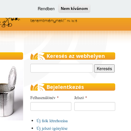
Rendben
Nem kívánom
Menjetek el az egész világra, és
hirdessétek az evangéliumot minden
teremtménynek!
Mk 16,15
Keresés az webhelyen
Keresés
Bejelentkezés
Felhasználónév
*
Jelszó
*
Új fiók létrehozása
Új jelszó igénylése