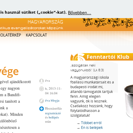
Bővebben…
 használ sütiket („cookie”-kat).
atikus evangelizátorokat képzünk
KOLATÉRKÉP
KAPCSOLAT
Fenntartói Klub
szolgáltak neki
vége
vagyonukból
(Lk 8,3)
A magyarországi iskola
éva
gével ajándékozott
főállású munkatársait és a
budapesti irodát mi,
s egy nagyon
h, 2013-11-
állandó támogatók tartjuk
04 16:04
am a Bandifi-
fenn. Amíg elegen
éva blogja
si tanított a
vagyunk, ők is lesznek.
Csatlakozz hozzánk, hogy
ünk a
Hozzászólás
folytatódhasson a
regisztráció
kokat). Minden
szolgálatuk!
és
belépés
 különböző
után
→
Többet erről
mészetesen a
→
Én is belépek