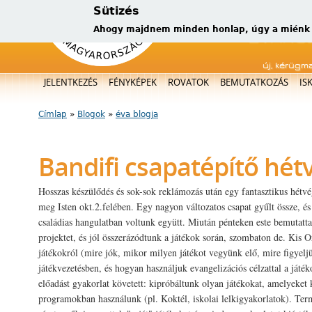
Sütizés
Ahogy majdnem minden honlap, úgy a miénk is
új, kérügm
Főmenü
JELENTKEZÉS
FÉNYKÉPEK
ROVATOK
BEMUTATKOZÁS
IS
Címlap
»
Blogok
»
éva blogja
Jelenlegi hely
Bandifi csapatépítő hét
Hosszas készülődés és sok-sok reklámozás után egy fantasztikus hétvé
meg Isten okt.2.felében. Egy nagyon változatos csapat gyűlt össze, é
családias hangulatban voltunk együtt. Miután pénteken este bemutatt
projektet, és jól összerázódtunk a játékok során, szombaton de. Kis Or
játékokról (mire jók, mikor milyen játékot vegyünk elő, mire figyelj
játékvezetésben, és hogyan használjuk evangelizációs célzattal a játé
előadást gyakorlat követett: kipróbáltunk olyan játékokat, amelyeket
programokban használunk (pl. Koktél, iskolai lelkigyakorlatok). Ter