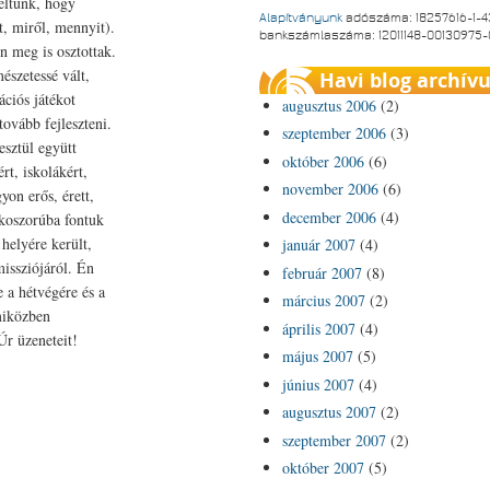
keltünk, hogy
Alapítványunk
adószáma: 18257616-1-4
t, miről, mennyit).
bankszámlaszáma: 12011148-00130975
en meg is osztottak.
észetessé vált,
Havi blog archív
ációs játékot
augusztus 2006
(2)
tovább fejleszteni.
szeptember 2006
(3)
esztül együtt
október 2006
(6)
rt, iskolákért,
november 2006
(6)
yon erős, érett,
december 2006
(4)
 koszorúba fontuk
 helyére került,
január 2007
(4)
missziójáról. Én
február 2007
(8)
e a hétvégére és a
március 2007
(2)
 miközben
április 2007
(4)
Úr üzeneteit!
május 2007
(5)
június 2007
(4)
augusztus 2007
(2)
szeptember 2007
(2)
október 2007
(5)