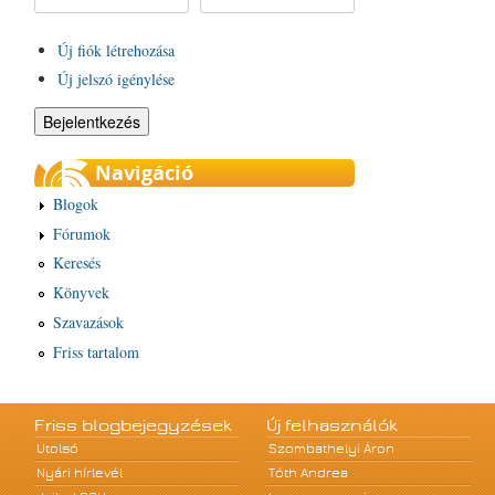
Új fiók létrehozása
Új jelszó igénylése
Navigáció
Blogok
Fórumok
Keresés
Könyvek
Szavazások
Friss tartalom
Friss blogbejegyzések
Új felhasználók
Utolsó
Szombathelyi Áron
Nyári hírlevél
Tóth Andrea