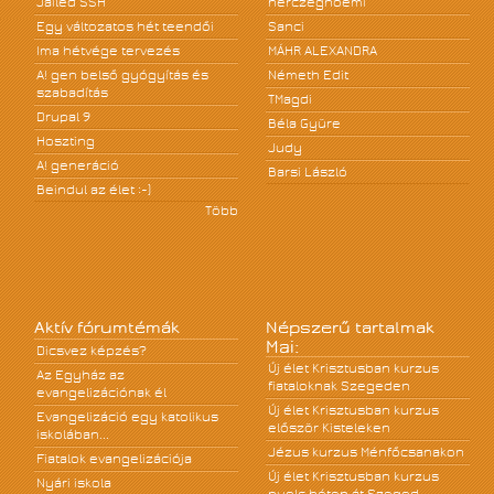
Jailed SSH
herczegnoemi
Egy változatos hét teendői
Sanci
Ima hétvége tervezés
MÁHR ALEXANDRA
A! gen belső gyógyítás és
Németh Edit
szabadítás
TMagdi
Drupal 9
Béla Gyüre
Hoszting
Judy
A! generáció
Barsi László
Beindul az élet :-)
Több
Aktív fórumtémák
Népszerű tartalmak
Mai:
Dicsvez képzés?
Új élet Krisztusban kurzus
Az Egyház az
fiataloknak Szegeden
evangelizációnak él
Új élet Krisztusban kurzus
Evangelizáció egy katolikus
először Kisteleken
iskolában...
Jézus kurzus Ménfőcsanakon
Fiatalok evangelizációja
Új élet Krisztusban kurzus
Nyári iskola