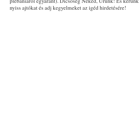
plébániáról egyaránt). Dicsőség Neked, Urunk! És kérünk 
nyiss ajtókat és adj kegyelmeket az igéd hirdetésére!