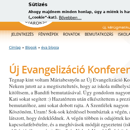
Sütizés
Ahogy majdnem minden honlap, úgy a miénk is has
Bővebben…
(„cookie”-kat).
új, kérügmatik
Főmenü
JELENTKEZÉS
FÉNYKÉPEK
ROVATOK
BEMUTATKOZÁS
ISKOL
Címlap
»
Blogok
»
éva blogja
Jelenlegi hely
Új Evangelizáció Konferenc
Tegnap kint voltam Máriabesnyőn az Új Evangelizáció Ko
Nekem jutott az a megtiszteltetés, hogy az iskola műhelys
kitöltsem, a Bandifi bemutatásával. Úgy gondolom nagyon 
Kati sokat segített :) Hazatértem után elkészítettem a prezi
bemutatóhoz, ami sokat dobott rajta. A Szentlélek nagyon o
Köszönöm, Uram! Sok-sok kérdéssel bombáztak a végén, 
látszott, hogy érdeklődnek. A végén többen is odajöttek k
kapcsolatfelvételre, és a meghívások módját egyeztetni (is