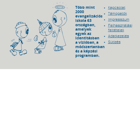
Több mint
Kapcsolat
2000
Támogatók
evangelizációs
Impresszum
iskola 63
országban,
Felhasználási
amelyek
feltételek
egyek az
Adatkezelés
identitásban
a vízióban, a
Sütizés
módszertanban
és a képzési
programban.