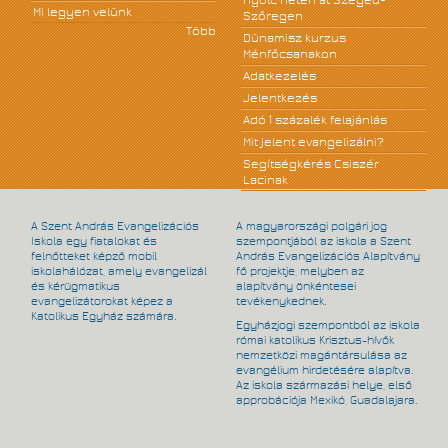
nyolc héten át Szeged-
Mi legyen velünk
Szőregen
Több
Dünamisz kurzus
Ménfőcsanakon
Adatkezelés
Jelentkezés
Adó 1 százalék felajánlás
Mit jelent evangelizálni?
Segítségkérés Csiszér
Lacinak
A Szent András Evangelizációs
A magyarországi polgári jog
Iskola egy fiatalokat és
szempontjából az iskola a Szent
felnőtteket képző mobil
András Evangelizációs Alapítvány
iskolahálózat, amely evangelizál
fő projektje, melyben az
és kérügmatikus
alapítvány önkéntesei
evangelizátorokat képez a
tevékenykednek.
Katolikus Egyház számára.
Egyházjogi szempontból az iskola
római katolikus Krisztus-hívők
nemzetközi magántársulása az
evangélium hirdetésére alapítva.
Az iskola származási helye, első
approbációja Mexikó, Guadalajara.