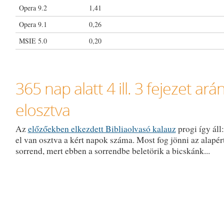
Opera 9.2
1,41
Opera 9.1
0,26
MSIE 5.0
0,20
365 nap alatt 4 ill. 3 fejezet ar
elosztva
Az
előzőekben elkezdett Bibliaolvasó kalauz
progi így áll
el van osztva a kért napok száma. Most fog jönni az alapér
sorrend, mert ebben a sorrendbe beletörik a bicskánk...