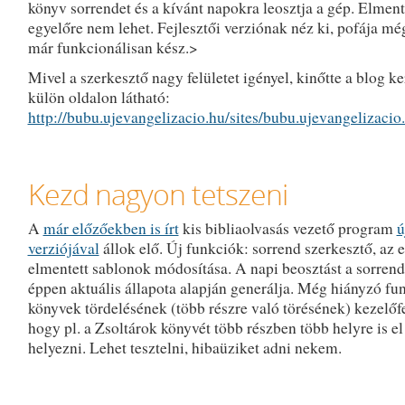
könyv sorrendet és a kívánt napokra leosztja a gép. Elment
egyelőre nem lehet. Fejlesztői verziónak néz ki, pofája mé
már funkcionálisan kész.>
Mivel a szerkesztő nagy felületet igényel, kinőtte a blog ker
külön oldalon látható:
http://bubu.ujevangelizacio.hu/sites/bubu.ujevangelizaci
Kezd nagyon tetszeni
A
már előzőekben is írt
kis bibliaolvasás vezető program
ú
verziójával
állok elő. Új funkciók: sorrend szerkesztő, az e
elmentett sablonok módosítása. A napi beosztást a sorren
éppen aktuális állapota alapján generálja. Még hiányzó fun
könyvek tördelésének (több részre való törésének) kezelőfe
hogy pl. a Zsoltárok könyvét több részben több helyre is el
helyezni. Lehet tesztelni, hibaüziket adni nekem.