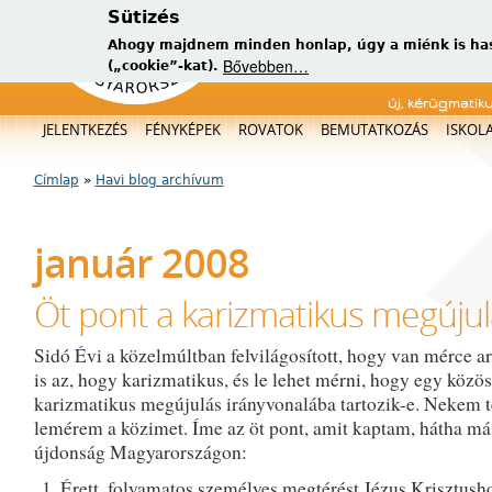
Sütizés
Ahogy majdnem minden honlap, úgy a miénk is has
Bővebben…
(„cookie”-kat).
új, kérügmatik
Főmenü
JELENTKEZÉS
FÉNYKÉPEK
ROVATOK
BEMUTATKOZÁS
ISKOL
Címlap
»
Havi blog archívum
Jelenlegi hely
január 2008
Öt pont a karizmatikus megújul
Sidó Évi a közelmúltban felvilágosított, hogy van mérce a
is az, hogy karizmatikus, és le lehet mérni, hogy egy közö
karizmatikus megújulás irányvonalába tartozik-e. Nekem t
lemérem a közimet. Íme az öt pont, amit kaptam, hátha má
újdonság Magyarországon:
Érett, folyamatos személyes megtérést Jézus Krisztush