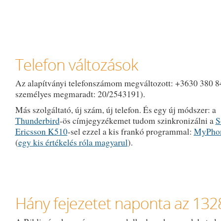
Telefon változások
Az alapítványi telefonszámom megváltozott: +3630 380 8
személyes megmaradt: 20/2543191).
Más szolgáltató, új szám, új telefon. És egy új módszer: a
Thunderbird
-ös címjegyzékemet tudom szinkronizálni a
S
Ericsson K510
-sel ezzel a kis frankó programmal:
MyPhon
(
egy kis értékelés róla magyarul
).
Hány fejezetet naponta az 132