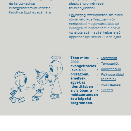
és kérügmatikus
alapítvány önkéntesei
evangelizátorokat képez a
tevékenykednek.
Katolikus Egyház számára.
Egyházjogi szempontból az iskola
római katolikus Krisztus-hívők
nemzetközi magántársulása az
evangélium hirdetésére alapítva.
Az iskola származási helye, első
approbációja Mexikó, Guadalajara.
Több mint
Kapcsolat
2000
Támogatók
evangelizációs
Impresszum
iskola 63
országban,
Felhasználási
amelyek
feltételek
egyek az
Adatkezelés
identitásban
a vízióban, a
Sütizés
módszertanban
és a képzési
programban.