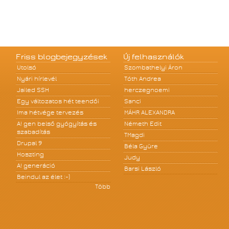
Friss blogbejegyzések
Új felhasználók
Utolsó
Szombathelyi Áron
Nyári hírlevél
Tóth Andrea
Jailed SSH
herczegnoemi
Egy változatos hét teendői
Sanci
Ima hétvége tervezés
MÁHR ALEXANDRA
A! gen belső gyógyítás és
Németh Edit
szabadítás
TMagdi
Drupal 9
Béla Gyüre
Hoszting
Judy
A! generáció
Barsi László
Beindul az élet :-)
Több