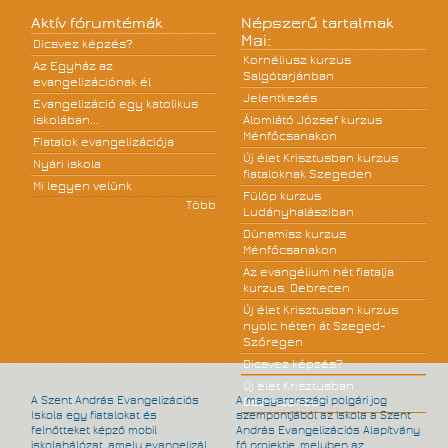
Aktív fórumtémák
Népszerű tartalmak
Mai:
Dicsvez képzés?
Kornéliusz kurzus
Az Egyház az
Salgótarjánban
evangelizációnak él
Jelentkezés
Evangelizáció egy katolikus
iskolában...
Álomlátó József kurzus
Ménfőcsanakon
Fiatalok evangelizációja
Új élet Krisztusban kurzus
Nyári iskola
fiataloknak Szegeden
Mi legyen velünk
Fülöp kurzus
Több
Ludányhalásziban
Dünamisz kurzus
Ménfőcsanakon
Az evangélium hét fiatalja
kurzus, Debrecen
Új élet Krisztusban kurzus
nyolc héten át Szeged-
Szőregen
Dicsvez képzés?
Új élet Krisztusban
A Szent András Evangelizációs
A magyarországi polgári jog
Debrecenben
Iskola egy fiatalokat és
szempontjából az iskola a Szent
felnőtteket képző mobil
András Evangelizációs Alapítvány
iskolahálózat, amely evangelizál
fő projektje, melyben az