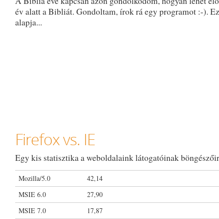
A Biblia éve kapcsán azon gondolkodom, hogyan lehet elo
év alatt a Bibliát. Gondoltam, írok rá egy programot :-). Ez
alapja...
Firefox vs. IE
Egy kis statisztika a weboldalaink látogatóinak böngészőir
Mozilla/5.0
42,14
MSIE 6.0
27,90
MSIE 7.0
17,87