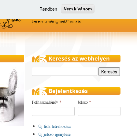
Rendben
Nem kívánom
Menjetek el az egész világra, és
hirdessétek az evangéliumot minden
teremtménynek!
Mk 16,15
Keresés az webhelyen
Keresés
Bejelentkezés
Felhasználónév
*
Jelszó
*
Új fiók létrehozása
Új jelszó igénylése