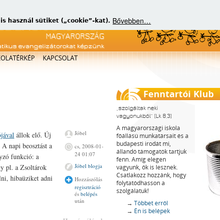
Bővebben…
 használ sütiket („cookie”-kat).
atikus evangelizátorokat képzünk
KOLATÉRKÉP
KAPCSOLAT
Fenntartói Klub
szolgáltak neki
vagyonukból
(Lk 8,3)
A magyarországi iskola
Jóbel
ójával
állok elő. Új
főállású munkatársait és a
budapesti irodát mi,
 A napi beosztást a
cs, 2008-01-
állandó támogatók tartjuk
24 01:07
yzó funkció: a
fenn. Amíg elegen
Jóbel blogja
y pl. a Zsoltárok
vagyunk, ők is lesznek.
Csatlakozz hozzánk, hogy
lni, hibaüziket adni
Hozzászólás
folytatódhasson a
regisztráció
szolgálatuk!
és
belépés
után
→
Többet erről
→
Én is belépek