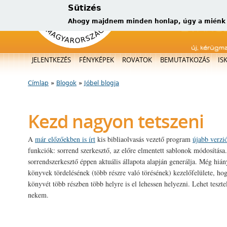
Sütizés
Ahogy majdnem minden honlap, úgy a miénk is
új, kérügm
Főmenü
JELENTKEZÉS
FÉNYKÉPEK
ROVATOK
BEMUTATKOZÁS
IS
Címlap
»
Blogok
»
Jóbel blogja
Jelenlegi hely
Kezd nagyon tetszeni
A
már előzőekben is írt
kis bibliaolvasás vezető program
újabb verzi
funkciók: sorrend szerkesztő, az előre elmentett sablonok módosítása.
sorrendszerkesztő éppen aktuális állapota alapján generálja. Még hián
könyvek tördelésének (több részre való törésének) kezelőfelülete, hog
könyvét több részben több helyre is el lehessen helyezni. Lehet teszte
nekem.