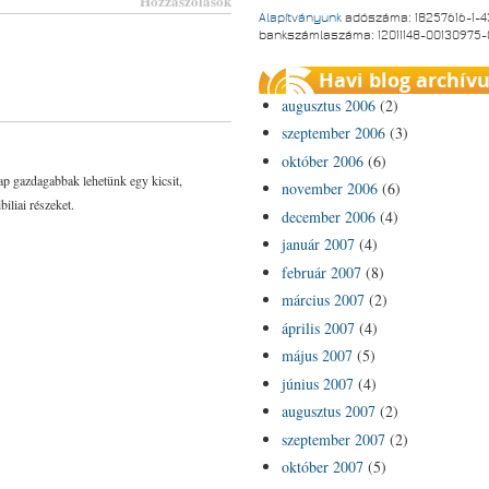
Hozzászólások
Alapítványunk
adószáma: 18257616-1-4
bankszámlaszáma: 12011148-00130975
Havi blog archív
augusztus 2006
(2)
szeptember 2006
(3)
október 2006
(6)
ap gazdagabbak lehetünk egy kicsit,
november 2006
(6)
iliai részeket.
december 2006
(4)
január 2007
(4)
február 2007
(8)
március 2007
(2)
április 2007
(4)
május 2007
(5)
június 2007
(4)
augusztus 2007
(2)
szeptember 2007
(2)
október 2007
(5)