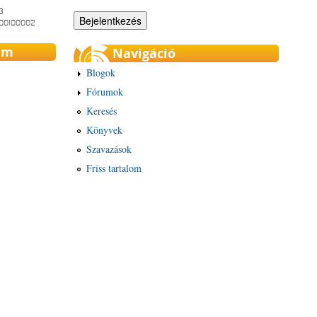
3
-00100002
um
Navigáció
Blogok
Fórumok
Keresés
Könyvek
Szavazások
Friss tartalom