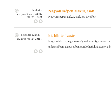
Nagyon szépen alakul, csak
Beküldte
marywolf
– cs, 2008-
Nagyon szépen alakul, csak így tovább:)
01-24 12:00
kis bibliaolvasás
Beküldte
12andi
–
cs, 2008-01-24 23:11
Nagyon tetszik, nagy szükség volt erre, így minden n
tudatosabban, alaposabban gondolhatjuk át ezeket a bib