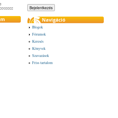
3
-00100002
um
Navigáció
Blogok
Fórumok
Keresés
Könyvek
Szavazások
Friss tartalom