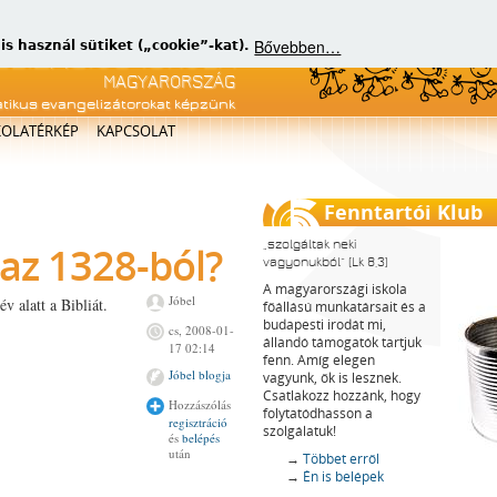
Bővebben…
 használ sütiket („cookie”-kat).
atikus evangelizátorokat képzünk
KOLATÉRKÉP
KAPCSOLAT
Fenntartói Klub
szolgáltak neki
az 1328-ból?
vagyonukból
(Lk 8,3)
A magyarországi iskola
Jóbel
 alatt a Bibliát.
főállású munkatársait és a
budapesti irodát mi,
cs, 2008-01-
állandó támogatók tartjuk
17 02:14
fenn. Amíg elegen
Jóbel blogja
vagyunk, ők is lesznek.
Csatlakozz hozzánk, hogy
Hozzászólás
folytatódhasson a
regisztráció
szolgálatuk!
és
belépés
után
→
Többet erről
→
Én is belépek