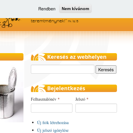
Rendben
Nem kívánom
Menjetek el az egész világra, és
hirdessétek az evangéliumot minden
teremtménynek!
Mk 16,15
Keresés az webhelyen
Keresés
Bejelentkezés
Felhasználónév
*
Jelszó
*
Új fiók létrehozása
Új jelszó igénylése