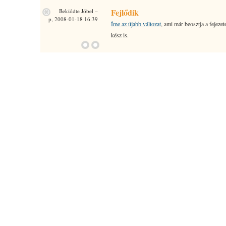
Fejlődik
Beküldte
Jóbel
–
p, 2008-01-18 16:39
Íme az újabb változat
, ami már beosztja a fejezet
kész is.