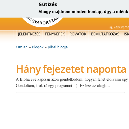
Sütizés
Ahogy majdnem minden honlap, úgy a miénk is
új, kérügm
Főmenü
JELENTKEZÉS
FÉNYKÉPEK
ROVATOK
BEMUTATKOZÁS
IS
Címlap
»
Blogok
»
Jóbel blogja
Jelenlegi hely
Hány fejezetet naponta 
A Biblia éve kapcsán azon gondolkodom, hogyan lehet elolvasni egy év
Gondoltam, írok rá egy programot :-). Ez lesz az alapja...