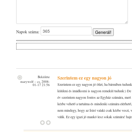
Napok száma:
Generál!
Szerintem ez egy nagyon jó
Beküldte
marywolf
– cs, 2008-
Szerintem ez egy nagyon jó ötlet, ha bármiben tudunk 
01-17 21:56
küldeni és imádkozni is nagyon remekül tudunk:) De k
év szerintem nagyon fontos az Egyház számára, mert 
kézbe vehető a tartalma és mindenki számára elérhető
nem mindegy, hogy az Írást valaki csak kézbe veszi, 
válik. Ez egy igazi jó mankó lesz sokak számára! hajr