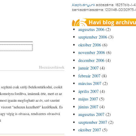
Alapítványunk
adószáma: 18257616-1-4
bankszámlaszáma: 12011148-00130975
Havi blog archív
augusztus 2006
(2)
szeptember 2006
(3)
október 2006
(6)
november 2006
(6)
december 2006
(4)
Hozzászólások
január 2007
(4)
február 2007
(8)
március 2007
(2)
segíteni csak szólj (belekontárkodni, csokit
április 2007
(4)
omolyra fordítva, imázunk érte, mert ez az
május 2007
(5)
most igazán megfogható az év, szó szerint
június 2007
(4)
, viszont "nehezen kezelhető" kezdőknek. És
vagy végig is olvassa, rendszeres olvasóvá
augusztus 2007
(2)
á
szeptember 2007
(2)
október 2007
(5)