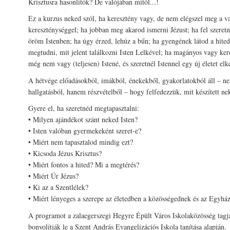
Krisztusra hasonlítók? De valójában mitől...!
Ez a kurzus neked szól, ha keresztény vagy, de nem elégszel meg a va
kereszténységgel; ha jobban meg akarod ismerni Jézust; ha fel szeret
öröm Istenben; ha úgy érzed, lehúz a bűn; ha gyengének látod a hited
megtudni, mit jelent találkozni Isten Lelkével; ha magányos vagy ker
még nem vagy (teljesen) Istené, és szeretnél Istennel egy új életet elk
A hétvége előadásokból, imákból, énekekből, gyakorlatokból áll – n
hallgatásból, hanem részvételből – hogy felfedezzük, mit készített ne
Gyere el, ha szeretnéd megtapasztalni:
• Milyen ajándékot szánt neked Isten?
• Isten valóban gyermekeként szeret-e?
• Miért nem tapasztalod mindig ezt?
• Kicsoda Jézus Krisztus?
• Miért fontos a hited? Mi a megtérés?
• Miért Úr Jézus?
• Ki az a Szentlélek?
• Miért lényeges a szerepe az életedben a közösségednek és az Egyhá
A programot a zalaegerszegi Hegyre Épült Város Iskolaközösség tagja
bonyolítják le a Szent András Evangelizációs Iskola tanítása alapján.