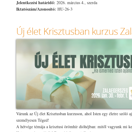
Jelentkezési határidő:
2026. március 4., szerda
Iktatószám/Azonosító:
HU-26-3
Új élet Krisztusban kurzus Z
Várunk az Új élet Krisztusban kurzuson, ahol Isten egy életre szóló a
személyesen Téged!
A hétvége témája a krisztusi örömhír dióhéjban: mitől vagyunk mi ke