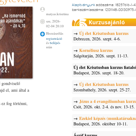
Alapítványunk
adószáma: 18257616-1-4
bankszámlaszáma: 12011148-00130975
matyas.krisztina
Kurzusajánló
sze, 2026-
02-04 20:10
Új élet Krisztusban kurzus
Hozzászólás
Debrecen, 2026. szept. 4-6.
regisztráció
és
belépés
után
Kornéliusz kurzus
Salgótarján, 2026. szept. 11-13.
Új élet Krisztusban kurzus fiatal
Budapest, 2026. szept. 18-20.
ő gondviselő
Új élet Krisztusban kurzus
Szombathely, 2026. szept. 25-27.
jd el, ami által a
Jézus a 4 evangéliumban kurz
ez fog történni,
Csót, 2026. okt. 2-4. és nov. 13-15.
Ezekiel képzés (munkatársakn
Budapest, 2026. október 10-11.
Ászáf kurzus