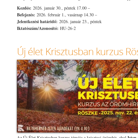
Kezdés:
2026. január 30., péntek 17.00 –
Befejezés:
2026. február 1., vasárnap 14.30 –
Jelentkezési határidő:
2026. január 23., péntek
Iktatószám/Azonosító:
HU-26-2
Új élet Krisztusban kurzus R
Isten 
Az Új Élet Krisztusban kurzus témája a krisztusi örömhír, ahol