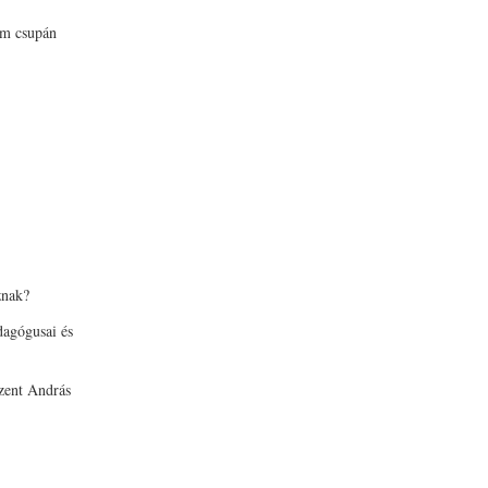
em csupán
znak?
dagógusai és
Szent András