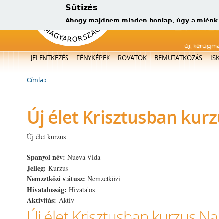
Sütizés
Ahogy majdnem minden honlap, úgy a miénk is
új, kérügm
Főmenü
JELENTKEZÉS
FÉNYKÉPEK
ROVATOK
BEMUTATKOZÁS
IS
Címlap
Jelenlegi hely
Új élet Krisztusban kur
Új élet kurzus
Spanyol név:
Nueva Vida
Jelleg:
Kurzus
Nemzetközi státusz:
Nemzetközi
Hivatalosság:
Hivatalos
Aktivitás:
Aktív
Új élet Krisztusban kurzus N