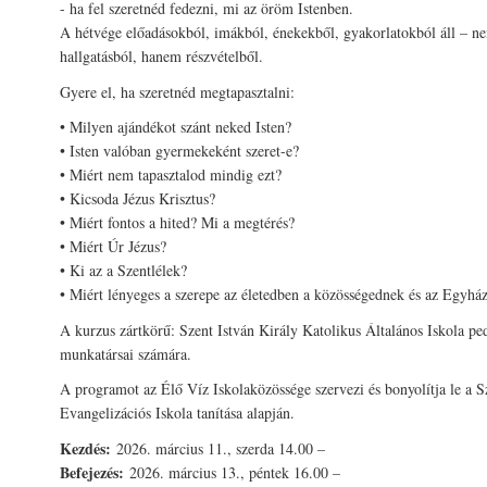
- ha fel szeretnéd fedezni, mi az öröm Istenben.
A hétvége előadásokból, imákból, énekekből, gyakorlatokból áll – n
hallgatásból, hanem részvételből.
Gyere el, ha szeretnéd megtapasztalni:
• Milyen ajándékot szánt neked Isten?
• Isten valóban gyermekeként szeret-e?
• Miért nem tapasztalod mindig ezt?
• Kicsoda Jézus Krisztus?
• Miért fontos a hited? Mi a megtérés?
• Miért Úr Jézus?
• Ki az a Szentlélek?
• Miért lényeges a szerepe az életedben a közösségednek és az Egyhá
A kurzus zártkörű: Szent István Király Katolikus Általános Iskola pe
munkatársai számára.
A programot az Élő Víz Iskolaközössége szervezi és bonyolítja le a 
Evangelizációs Iskola tanítása alapján.
Kezdés:
2026. március 11., szerda 14.00 –
Befejezés:
2026. március 13., péntek 16.00 –