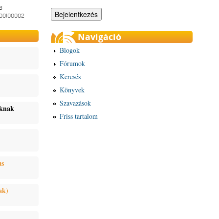
3
-00100002
Navigáció
Blogok
Fórumok
Keresés
Könyvek
Szavazások
oknak
Friss tartalom
us
ak)