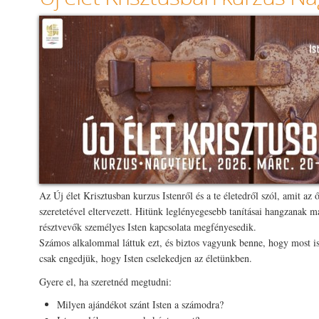
Az Új élet Krisztusban kurzus Istenről és a te életedről szól, amit az 
szeretetével eltervezett. Hitünk leglényegesebb tanításai hangzanak ma
résztvevők személyes Isten kapcsolata megfényesedik.
Számos alkalommal láttuk ezt, és biztos vagyunk benne, hogy most is 
csak engedjük, hogy Isten cselekedjen az életünkben.
Gyere el, ha szeretnéd megtudni:
Milyen ajándékot szánt Isten a számodra?