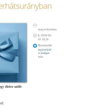
serhátsurányban
kapcsolatosan
matyas.krisztina
k, 2026-02-
03 10:26
Hozzászólás
regisztráció
és
belépés
után
egy életre szóló
el;