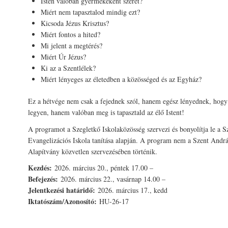
Isten valóban gyermekeként szeret?
Miért nem tapasztalod mindig ezt?
Kicsoda Jézus Krisztus?
Miért fontos a hited?
Mi jelent a megtérés?
Miért Úr Jézus?
Ki az a Szentlélek?
Miért lényeges az életedben a közösséged és az Egyház?
Ez a hétvége nem csak a fejednek szól, hanem egész lényednek, hogy
legyen, hanem valóban meg is tapasztald az élő Istent!
A programot a Szegletkő Iskolaközösség szervezi és bonyolítja le a 
Evangelizációs Iskola tanítása alapján. A program nem a Szent Andr
Alapítvány közvetlen szervezésében történik.
Kezdés:
2026. március 20., péntek 17.00 –
Befejezés:
2026. március 22., vasárnap 14.00 –
Jelentkezési határidő:
2026. március 17., kedd
Iktatószám/Azonosító:
HU-26-17