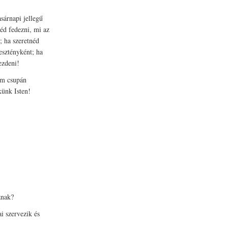
sárnapi jellegű
néd fedezni, mi az
; ha szeretnéd
esztényként; ha
ezdeni!
em csupán
künk Isten!
znak?
i szervezik és