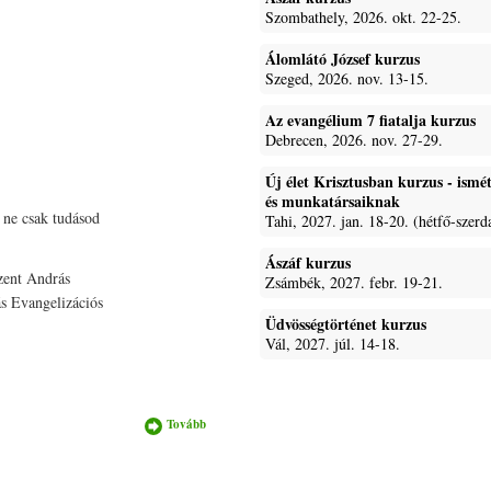
Szombathely, 2026. okt. 22-25.
Álomlátó József kurzus
Szeged, 2026. nov. 13-15.
Az evangélium 7 fiatalja kurzus
Debrecen, 2026. nov. 27-29.
Új élet Krisztusban kurzus - ism
és munkatársaiknak
 ne csak tudásod
Tahi, 2027. jan. 18-20. (hétfő-szerd
Ászáf kurzus
Szent András
Zsámbék, 2027. febr. 19-21.
ás Evangelizációs
Üdvösségtörténet kurzus
Vál, 2027. júl. 14-18.
Tovább
Új élet
Krisztusban
kurzus
Nagytevelen
tartalommal