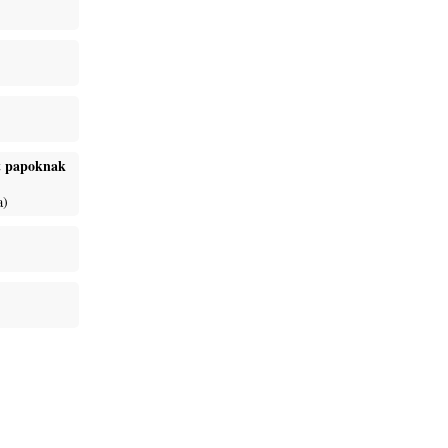
ét papoknak
a)