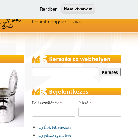
Rendben
Nem kívánom
Menjetek el az egész világra, és
hirdessétek az evangéliumot minden
teremtménynek!
Mk 16,15
Keresés az webhelyen
Keresés
Bejelentkezés
Felhasználónév
*
Jelszó
*
Új fiók létrehozása
Új jelszó igénylése