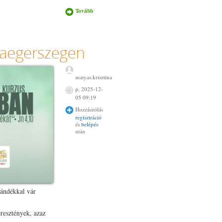
Tovább
Új élet
Krisztusban
kurzus
Cserhátsurányban
tanároknak
alaegerszegen
tartalommal
kapcsolatosan
matyas.krisztina
p, 2025-12-
05 09:19
Hozzászólás
regisztráció
és
belépés
után
jándékkal vár
resztények, azaz