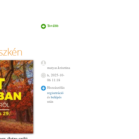
Tovább
Új élet
Krisztusban
kurzus
Zalaegerszegen
tartalommal
öszkén
kapcsolatosan
matyas.krisztina
h, 2025-10-
06 11:18
Hozzászólás
regisztráció
és
belépés
után
egy életre szóló