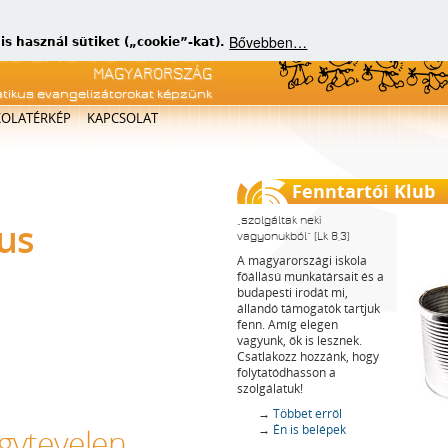
Bővebben…
 használ sütiket („cookie”-kat).
atikus evangelizátorokat képzünk
KOLATÉRKÉP
KAPCSOLAT
Fenntartói Klub
szolgáltak neki
zus
vagyonukból
(Lk 8,3)
A magyarországi iskola
főállású munkatársait és a
budapesti irodát mi,
állandó támogatók tartjuk
fenn. Amíg elegen
vagyunk, ők is lesznek.
Csatlakozz hozzánk, hogy
folytatódhasson a
szolgálatuk!
→
Többet erről
→
Én is belépek
agytevelen