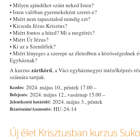
• Milyen ajándékot szánt neked Isten?
• Isten valóban gyermekeként szeret-e?
• Miért nem tapasztalod mindig ezt?
• Kicsoda Jézus Krisztus?
• Miért fontos a hited? Mi a megtérés?
• Miért Úr Jézus?
• Ki az a Szentlélek?
• Miért lényeges a szerepe az életedben a közösségednek é
Egyháznak?
zártkörű
A kurzus
, a Váci egyházmegyei intézőképzés rés
számára tartjuk.
2024. május 10., péntek 17.00 –
Kezdés:
2024. május 12., vasárnap 15.00 –
Befejezés:
2024. május 3., péntek
Jelentkezési határidő:
HU-24-14
Iktatószám/Azonosító:
Új élet Krisztusban kurzus Suk