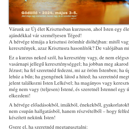
Várunk az Új élet Krisztusban kurzuson, ahol Isten egy éle
ajándékkal vár személyesen Téged!
A hétvége témája a krisztusi örömhír dióhéjban: mitől va
keresztények, azaz Krisztusra hasonlítók? De valójában mit
Ez a kurzus neked szól, ha keresztény vagy, de nem elégsz
vasárnapi jellegű kereszténységgel; ha jobban meg akarod
Jézust; ha fel szeretnéd fedezni, mi az öröm Istenben; ha ú
lehúz a bűn; ha gyengének látod a hited; ha szeretnéd meg
jelent találkozni Isten Lelkével; ha magányos vagy kereszt
még nem vagy (teljesen) Istené, és szeretnél Istennel egy új
elkezdeni!
A hétvége előadásokból, imákból, énekekből, gyakorlatokb
nem csupán hallgatásból, hanem részvételből – hogy felfe
készített nekünk Isten!
Gyere el, ha szeretnéd megtapasztalni: