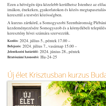
Ezen a hétvégén újra közelebb kerülhetsz Istenhez az előa
imákon, énekeken, gyakorlatokon és közös megtapasztalá
keresztül a testvéri közösségben.
A kurzus zártkörű, a Somogyszobi Szentháromság Plébán
kezdeményezésére Somogyszob és a környékbeli települé
keresztény hívei számára szervezzük.
2024. július 5., péntek 17.00 –
Kezdés:
2024. július 7., vasárnap 15.00 –
Befejezés:
2024. június 28., péntek
Jelentkezési határidő:
Hu-24-25
Iktatószám/Azonosító:
Új élet Krisztusban kurzus Bu