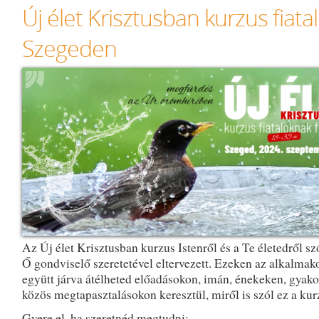
Új élet Krisztusban kurzus fiata
Szegeden
Az Új élet Krisztusban kurzus Istenről és a Te életedről szó
Ő gondviselő szeretetével eltervezett. Ezeken az alkalmak
együtt járva átélheted előadásokon, imán, énekeken, gyako
közös megtapasztalásokon keresztül, miről is szól ez a kur
Gyere el, ha szeretnéd megtudni: