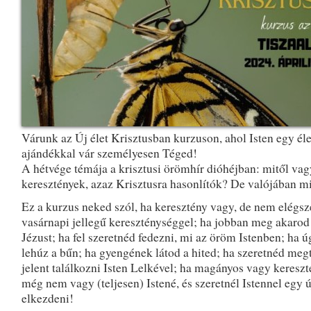
Várunk az Új élet Krisztusban kurzuson, ahol Isten egy éle
ajándékkal vár személyesen Téged!
A hétvége témája a krisztusi örömhír dióhéjban: mitől va
keresztények, azaz Krisztusra hasonlítók? De valójában mit
Ez a kurzus neked szól, ha keresztény vagy, de nem elégsz
vasárnapi jellegű kereszténységgel; ha jobban meg akarod
Jézust; ha fel szeretnéd fedezni, mi az öröm Istenben; ha ú
lehúz a bűn; ha gyengének látod a hited; ha szeretnéd meg
jelent találkozni Isten Lelkével; ha magányos vagy kereszt
még nem vagy (teljesen) Istené, és szeretnél Istennel egy új
elkezdeni!