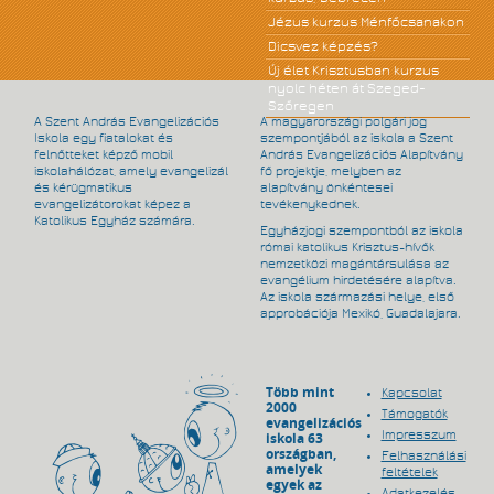
Jézus kurzus Ménfőcsanakon
Dicsvez képzés?
Új élet Krisztusban kurzus
nyolc héten át Szeged-
Szőregen
A Szent András Evangelizációs
A magyarországi polgári jog
Iskola egy fiatalokat és
szempontjából az iskola a Szent
felnőtteket képző mobil
András Evangelizációs Alapítvány
iskolahálózat, amely evangelizál
fő projektje, melyben az
és kérügmatikus
alapítvány önkéntesei
evangelizátorokat képez a
tevékenykednek.
Katolikus Egyház számára.
Egyházjogi szempontból az iskola
római katolikus Krisztus-hívők
nemzetközi magántársulása az
evangélium hirdetésére alapítva.
Az iskola származási helye, első
approbációja Mexikó, Guadalajara.
Több mint
Kapcsolat
2000
Támogatók
evangelizációs
Impresszum
iskola 63
országban,
Felhasználási
amelyek
feltételek
egyek az
Adatkezelés