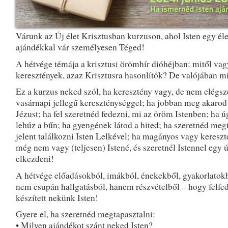
Várunk az Új élet Krisztusban kurzuson, ahol Isten egy éle
ajándékkal vár személyesen Téged!
A hétvége témája a krisztusi örömhír dióhéjban: mitől va
keresztények, azaz Krisztusra hasonlítók? De valójában mit
Ez a kurzus neked szól, ha keresztény vagy, de nem elégsz
vasárnapi jellegű kereszténységgel; ha jobban meg akarod
Jézust; ha fel szeretnéd fedezni, mi az öröm Istenben; ha ú
lehúz a bűn; ha gyengének látod a hited; ha szeretnéd meg
jelent találkozni Isten Lelkével; ha magányos vagy kereszt
még nem vagy (teljesen) Istené, és szeretnél Istennel egy új
elkezdeni!
A hétvége előadásokból, imákból, énekekből, gyakorlatokb
nem csupán hallgatásból, hanem részvételből – hogy felfe
készített nekünk Isten!
Gyere el, ha szeretnéd megtapasztalni:
• Milyen ajándékot szánt neked Isten?