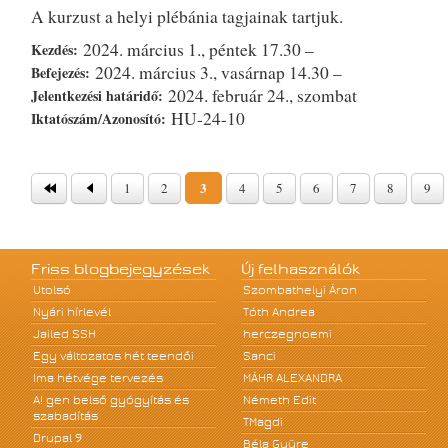
A kurzust a helyi plébánia tagjainak tartjuk.
2024. március 1., péntek 17.30 –
Kezdés:
2024. március 3., vasárnap 14.30 –
Befejezés:
2024. február 24., szombat
Jelentkezési határidő:
HU-24-10
Iktatószám/Azonosító:
Oldalak
3
1
2
4
5
6
7
8
9
Friss blogbejegyzések
Új felhasználók
Utolsó
Szombathelyi Áron
Nyári hírlevél
Tóth Andrea
Jailed SSH
herczegnoemi
Egy változatos hét teendői
Sanci
Ima hétvége tervezés
MÁHR ALEXANDRA
A! gen belső gyógyítás és
Németh Edit
szabadítás
TMagdi
Drupal 9
Béla Gyüre