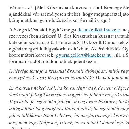
Várunk az Új élet Krisztusban kurzuson, ahol Isten egy éle
ajándékkal vár személyesen titeket, hogy megtapasztaljáto
kérügmatikus igehirdetés szíveket formáló erejét!
A Szeged-Csanádi Egyházmegye
Kateketikai Intézete
meg
szervezésében zártkörű Új élet Krisztusban kurzust tartunk
katekétái számára 2024. március 8-10. között Domaszék-Z
egyházmegyei lelkigyakorlatos házban. Az érdeklődők Gyu
koordinátort keressék (
gyuris.gellert@kateketa.hu
), ill. 
fórumán kiadott módon tudnak jelentkezni.
A hétvége témája a krisztusi örömhír dióhéjban: mitől va
keresztények, azaz Krisztusra hasonlítók? De valójában mit
Ez a kurzus neked szól, ha keresztény vagy, de nem elégsz
vasárnapi jellegű kereszténységgel; ha jobban meg akarod
Jézust; ha fel szeretnéd fedezni, mi az öröm Istenben; ha ú
lehúz a bűn; ha gyengének látod a hited; ha szeretnéd meg
jelent találkozni Isten Lelkével; ha magányos vagy kereszt
még nem vagy (teljesen) Istené, és szeretnél Istennel egy új
elkezdeni!