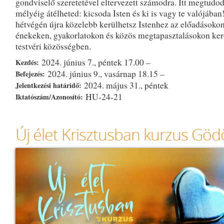
gondviselő szeretetével eltervezett számodra. Itt megtudod
mélyéig átélheted: kicsoda Isten és ki is vagy te valójában
hétvégén újra közelebb kerülhetsz Istenhez az előadásoko
énekeken, gyakorlatokon és közös megtapasztalásokon ker
testvéri közösségben.
2024. június 7., péntek 17.00 –
Kezdés:
2024. június 9., vasárnap 18.15 –
Befejezés:
2024. május 31., péntek
Jelentkezési határidő:
HU-24-21
Iktatószám/Azonosító:
Új élet Krisztusban kurzus Göd