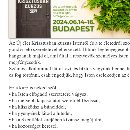
Az Új élet Krisztusban kurzus Istenről és a te életedről szó
gondviselő szeretetével eltervezett. Hitünk leglényegesebb 
hangzanak majd el, ami által a résztvevők személyes Isten
megfényesedik.
Számos alkalommal láttuk ezt, és biztos vagyunk benne, h
ez fog történni, csak engedjük, hogy Isten cselekedjen az 
Ez a kurzus neked szól,
• ha Isten elfogadó szeretetére vágysz,
• ha mélyebb kapcsolatot szeretnél Jézussal,
• ha küszködsz a bűneiddel,
• ha gyengének látod a hitedet,
• ha a Szentlélek erejében kívánsz megújulni,
• ha közösséget keresel.