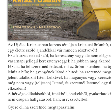
Az Új élet Krisztusban kurzus témája a krisztusi örömhír, 
egy életre szóló ajándékkal vár minden résztvevőt!
Ez a kurzus neked szól, ha keresztény vagy, de nem elégsz
vasárnapi jellegű kereszténységgel; ha jobban meg akarod
Jézust; ha fel szeretnéd fedezni, mi az öröm Istenben; ha ú
lehúz a bűn; ha gyengének látod a hited; ha szeretnéd meg
jelent találkozni Isten Lelkével; ha magányos vagy kereszt
még nem vagy (teljesen) Istené, és szeretnél Istennel egy új
elkezdeni!
A hétvége előadásokból, imákból, énekekből, gyakorlatokb
nem csupán hallgatásból, hanem részvételből.
Gyere el, ha szeretnéd megtapasztalni: