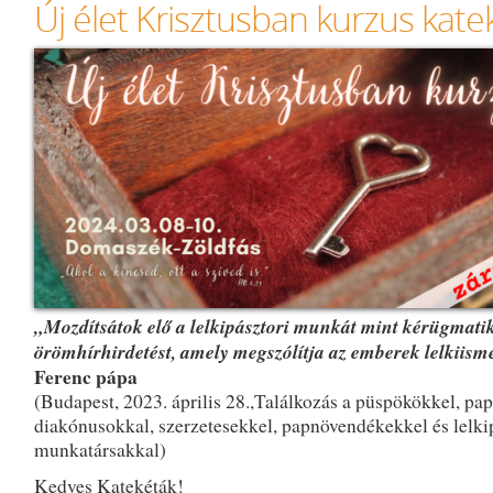
Új élet Krisztusban kurzus kat
„Mozdítsátok elő a lelkipásztori munkát mint kérügmati
örömhírhirdetést, amely megszólítja az emberek lelkiism
Ferenc pápa
(Budapest, 2023. április 28.,Találkozás a püspökökkel, pa
diakónusokkal, szerzetesekkel, papnövendékekkel és lelki
munkatársakkal)
Kedves Katekéták!