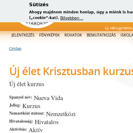
Sütizés
Ahogy majdnem minden honlap, úgy a miénk is has
Bővebben…
(„cookie”-kat).
új, kérügmatik
Főmenü
JELENTKEZÉS
FÉNYKÉPEK
ROVATOK
BEMUTATKOZÁS
ISKOL
Címlap
Jelenlegi hely
Új élet Krisztusban kurzu
Új élet kurzus
Nueva Vida
Spanyol név:
Kurzus
Jelleg:
Nemzetközi
Nemzetközi státusz:
Hivatalos
Hivatalosság:
Aktív
Aktivitás: