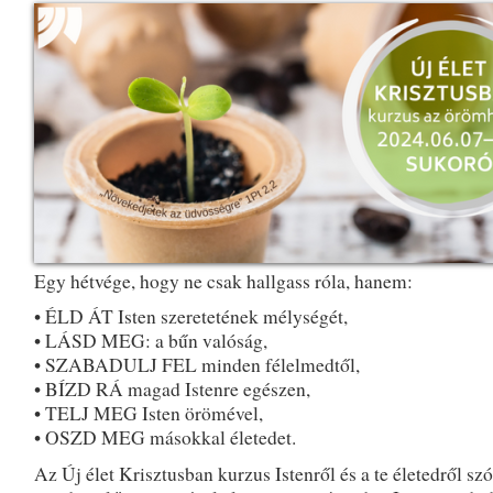
Egy hétvége, hogy ne csak hallgass róla, hanem:
• ÉLD ÁT Isten szeretetének mélységét,
• LÁSD MEG: a bűn valóság,
• SZABADULJ FEL minden félelmedtől,
• BÍZD RÁ magad Istenre egészen,
• TELJ MEG Isten örömével,
• OSZD MEG másokkal életedet.
Az Új élet Krisztusban kurzus Istenről és a te életedről szó