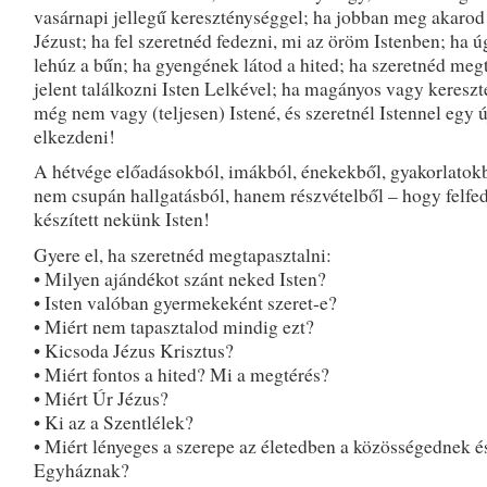
vasárnapi jellegű kereszténységgel; ha jobban meg akarod
Jézust; ha fel szeretnéd fedezni, mi az öröm Istenben; ha ú
lehúz a bűn; ha gyengének látod a hited; ha szeretnéd meg
jelent találkozni Isten Lelkével; ha magányos vagy kereszt
még nem vagy (teljesen) Istené, és szeretnél Istennel egy új
elkezdeni!
A hétvége előadásokból, imákból, énekekből, gyakorlatokb
nem csupán hallgatásból, hanem részvételből – hogy felfe
készített nekünk Isten!
Gyere el, ha szeretnéd megtapasztalni:
• Milyen ajándékot szánt neked Isten?
• Isten valóban gyermekeként szeret-e?
• Miért nem tapasztalod mindig ezt?
• Kicsoda Jézus Krisztus?
• Miért fontos a hited? Mi a megtérés?
• Miért Úr Jézus?
• Ki az a Szentlélek?
• Miért lényeges a szerepe az életedben a közösségednek é
Egyháznak?