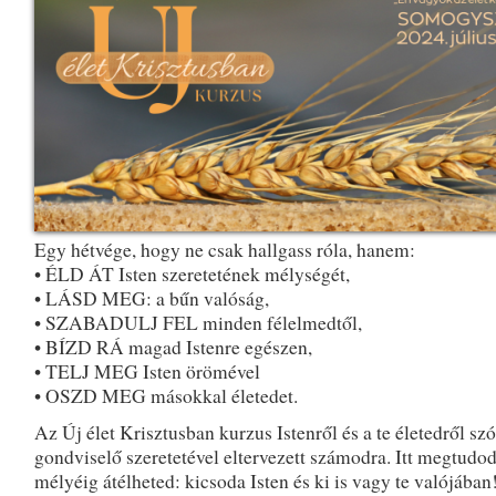
Egy hétvége, hogy ne csak hallgass róla, hanem:
• ÉLD ÁT Isten szeretetének mélységét,
• LÁSD MEG: a bűn valóság,
• SZABADULJ FEL minden félelmedtől,
• BÍZD RÁ magad Istenre egészen,
• TELJ MEG Isten örömével
• OSZD MEG másokkal életedet.
Az Új élet Krisztusban kurzus Istenről és a te életedről szó
gondviselő szeretetével eltervezett számodra. Itt megtudod
mélyéig átélheted: kicsoda Isten és ki is vagy te valójában