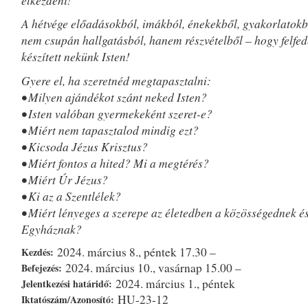
A hétvége előadásokból, imákból, énekekből, gyakorlatokbó
nem csupán hallgatásból, hanem részvételből – hogy felfed
készített nekünk Isten!
Gyere el, ha szeretnéd megtapasztalni:
• Milyen ajándékot szánt neked Isten?
• Isten valóban gyermekeként szeret-e?
• Miért nem tapasztalod mindig ezt?
• Kicsoda Jézus Krisztus?
• Miért fontos a hited? Mi a megtérés?
• Miért Úr Jézus?
• Ki az a Szentlélek?
• Miért lényeges a szerepe az életedben a közösségednek és
Egyháznak?
2024. március 8., péntek 17.30 –
Kezdés:
2024. március 10., vasárnap 15.00 –
Befejezés:
2024. március 1., péntek
Jelentkezési határidő:
HU-23-12
Iktatószám/Azonosító: