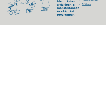
identitásban
a vízióban, a
Sütizés
módszertanban
és a képzési
programban.