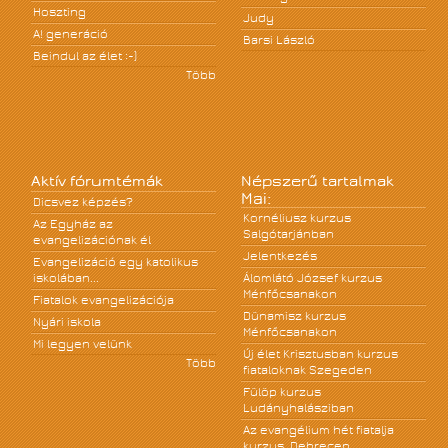
Hoszting
Judy
A! generáció
Barsi László
Beindul az élet :-)
Több
Aktív fórumtémák
Népszerű tartalmak
Mai:
Dicsvez képzés?
Kornéliusz kurzus
Az Egyház az
Salgótarjánban
evangelizációnak él
Jelentkezés
Evangelizáció egy katolikus
iskolában...
Álomlátó József kurzus
Ménfőcsanakon
Fiatalok evangelizációja
Dünamisz kurzus
Nyári iskola
Ménfőcsanakon
Mi legyen velünk
Új élet Krisztusban kurzus
Több
fiataloknak Szegeden
Fülöp kurzus
Ludányhalásziban
Az evangélium hét fiatalja
kurzus, Debrecen