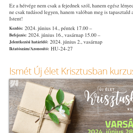
Ez a hétvége nem csak a fejednek szól, hanem egész lénye
ne csak tudásod legyen, hanem valóban meg is tapasztald a
Istent!
2024. június 14., péntek 17.00 –
Kezdés:
2024. június 16., vasárnap 15.00 –
Befejezés:
2024. június 2., vasárnap
Jelentkezési határidő:
HU-24-27
Iktatószám/Azonosító:
Ismét Új élet Krisztusban kurz