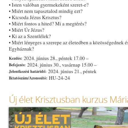
• Isten valóban gyermekeként szeret-e?
• Miért nem tapasztalod mindig ezt?
• Kicsoda Jézus Krisztus?
• Miért fontos a hited? Mi a megtérés?
• Miért Úr Jézus?
• Ki az a Szentlélek?
• Miért lényeges a szerepe az életedben a közösségednek é
Egyháznak?
2024. június 28., péntek 17.00 –
Kezdés:
2024. június 30., vasárnap 15.00 –
Befejezés:
2024. június 21., péntek
Jelentkezési határidő:
HU-24-24
Iktatószám/Azonosító:
Új élet Krisztusban kurzus Má