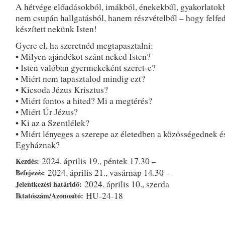
A hétvége előadásokból, imákból, énekekből, gyakorlatokb
nem csupán hallgatásból, hanem részvételből – hogy felfe
készített nekünk Isten!
Gyere el, ha szeretnéd megtapasztalni:
• Milyen ajándékot szánt neked Isten?
• Isten valóban gyermekeként szeret-e?
• Miért nem tapasztalod mindig ezt?
• Kicsoda Jézus Krisztus?
• Miért fontos a hited? Mi a megtérés?
• Miért Úr Jézus?
• Ki az a Szentlélek?
• Miért lényeges a szerepe az életedben a közösségednek é
Egyháznak?
2024. április 19., péntek 17.30 –
Kezdés:
2024. április 21., vasárnap 14.30 –
Befejezés:
2024. április 10., szerda
Jelentkezési határidő:
HU-24-18
Iktatószám/Azonosító: