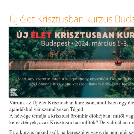
Új élet Krisztusban kurzus Bu
Várunk az Új élet Krisztusban kurzuson, ahol Isten egy éle
ajándékkal vár személyesen Téged!
A hétvége témája a krisztusi örömhír dióhéjban: mitől va
keresztények, azaz Krisztusra hasonlítók? De valójában mit
Ez a kurzus neked szól, ha keresztény vagy, de nem elégsz