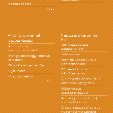
Beindul az élet :-)
Több
Aktív fórumtémák
Népszerű tartalmak
Mai:
Dicsvez képzés?
Kornéliusz kurzus
Az Egyház az
Salgótarjánban
evangelizációnak él
Jelentkezés
Evangelizáció egy katolikus
iskolában...
Álomlátó József kurzus
Ménfőcsanakon
Fiatalok evangelizációja
Dünamisz kurzus
Nyári iskola
Ménfőcsanakon
Mi legyen velünk
Új élet Krisztusban kurzus
Több
fiataloknak Szegeden
Fülöp kurzus
Ludányhalásziban
Az evangélium hét fiatalja
kurzus, Debrecen
Új élet Krisztusban kurzus
nyolc héten át Szeged-