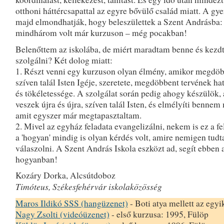
otthoni háttércsapattal az egyre bővülő család miatt. A gy
majd elmondhatják, hogy beleszülettek a Szent Andrásba:
mindhárom volt már kurzuson – még pocakban!
Belenőttem az iskolába, de miért maradtam benne és kezd
szolgálni? Két dolog miatt:
1. Részt venni egy kurzuson olyan élmény, amikor megdöb
szíven talál Isten Igéje, szeretete, megdöbbent tervének h
és tökéletessége. A szolgálat során pedig ahogy készülök,
veszek újra és újra, szíven talál Isten, és elmélyíti bennem
amit egyszer már megtapasztaltam.
2. Mivel az egyház feladata evangelizálni, nekem is ez a f
a 'hogyan' mindig is olyan kérdés volt, amire nemigen tud
válaszolni. A Szent András Iskola eszközt ad, segít ebben 
hogyanban!
Kozáry Dorka, Alcsútdoboz
Timóteus, Székesfehérvár iskolaközösség
Maros Ildikó SSS (hangüzenet)
- Boti atya mellett az egyi
Nagy Zsolti (videóüzenet)
- első kurzusa: 1995, Fülöp