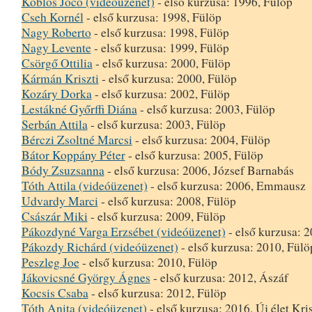
Köblös Jocó (videóüzenet)
- első kurzusa: 1996, Fülöp
Cseh Kornél
- első kurzusa: 1998, Fülöp
Nagy Roberto
- első kurzusa: 1998, Fülöp
Nagy Levente
- első kurzusa: 1999, Fülöp
Csörgő Ottilia
- első kurzusa: 2000, Fülöp
Kármán Kriszti
- első kurzusa: 2000, Fülöp
Kozáry Dorka
- első kurzusa: 2002, Fülöp
Lestákné Győrffi Diána
- első kurzusa: 2003, Fülöp
Serbán Attila
- első kurzusa: 2003, Fülöp
Bérczi Zsoltné Marcsi
- első kurzusa: 2004, Fülöp
Bátor Koppány Péter
- első kurzusa: 2005, Fülöp
Bódy Zsuzsanna
- első kurzusa: 2006, József Barnabás
Tóth Attila (videóüzenet)
- első kurzusa: 2006, Emmausz
Udvardy Marci
- első kurzusa: 2008, Fülöp
Császár Miki
- első kurzusa: 2009, Fülöp
Pákozdyné Varga Erzsébet (videóüzenet)
- első kurzusa: 
Pákozdy Richárd (videóüzenet)
- első kurzusa: 2010, Fülö
Peszleg Joe
- első kurzusa: 2010, Fülöp
Jákovicsné György Ágnes
- első kurzusa: 2012, Ászáf
Kocsis Csaba
- első kurzusa: 2012, Fülöp
Tóth Anita (videóüzenet)
- első kurzusa: 2016, Új élet Kri