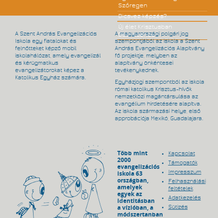
Szőregen
Dicsvez képzés?
Új élet Krisztusban
A Szent András Evangelizációs
A magyarországi polgári jog
Debrecenben
Iskola egy fiatalokat és
szempontjából az iskola a Szent
felnőtteket képző mobil
András Evangelizációs Alapítvány
iskolahálózat, amely evangelizál
fő projektje, melyben az
és kérügmatikus
alapítvány önkéntesei
evangelizátorokat képez a
tevékenykednek.
Katolikus Egyház számára.
Egyházjogi szempontból az iskola
római katolikus Krisztus-hívők
nemzetközi magántársulása az
evangélium hirdetésére alapítva.
Az iskola származási helye, első
approbációja Mexikó, Guadalajara.
Több mint
Kapcsolat
2000
Támogatók
evangelizációs
Impresszum
iskola 63
országban,
Felhasználási
amelyek
feltételek
egyek az
Adatkezelés
identitásban
a vízióban, a
Sütizés
módszertanban