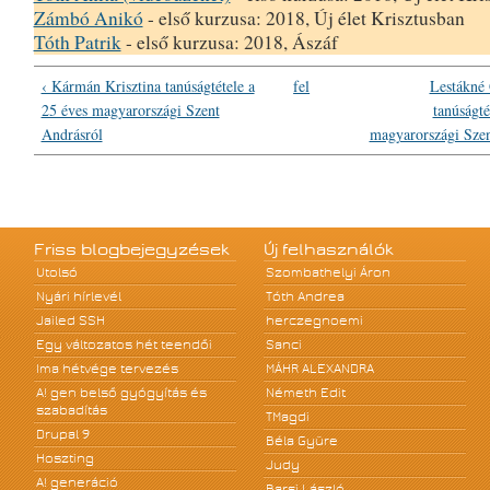
Zámbó Anikó
- első kurzusa: 2018, Új élet Krisztusban
Tóth Patrik
- első kurzusa: 2018, Ászáf
‹ Kármán Krisztina tanúságtétele a
fel
Lestákné 
25 éves magyarországi Szent
tanúságté
Andrásról
magyarországi Szen
Friss blogbejegyzések
Új felhasználók
Utolsó
Szombathelyi Áron
Nyári hírlevél
Tóth Andrea
Jailed SSH
herczegnoemi
Egy változatos hét teendői
Sanci
Ima hétvége tervezés
MÁHR ALEXANDRA
A! gen belső gyógyítás és
Németh Edit
szabadítás
TMagdi
Drupal 9
Béla Gyüre
Hoszting
Judy
A! generáció
Barsi László