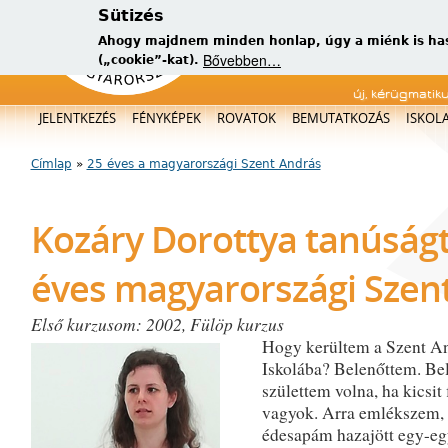
Sütizés
Ahogy majdnem minden honlap, úgy a miénk is has
Bővebben…
(„cookie”-kat).
új, kérügmatik
Főmenü
JELENTKEZÉS
FÉNYKÉPEK
ROVATOK
BEMUTATKOZÁS
ISKOL
Címlap
»
25 éves a magyarországi Szent András
Jelenlegi hely
Kozáry Dorottya tanúságt
éves magyarországi Szen
Első kurzusom: 2002, Fülöp kurzus
Hogy kerültem a Szent A
Iskolába? Belenőttem. Bel
születtem volna, ha kicsit 
vagyok. Arra emlékszem,
édesapám hazajött egy-eg