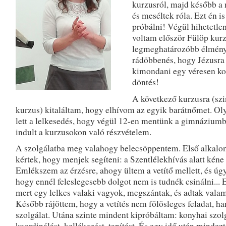
kurzusról, majd később a 
és meséltek róla. Ezt én i
próbálni! Végül hihetetlen
voltam először Fülöp kur
legmeghatározóbb élmény
rádöbbenés, hogy Jézusra 
kimondani egy véresen k
döntés!
A következő kurzusra (szi
kurzus) kitaláltam, hogy elhívom az egyik barátnőmet. Ol
lett a lelkesedés, hogy végül 12-en mentünk a gimnáziumb
indult a kurzusokon való részvételem.
A szolgálatba meg valahogy belecsöppentem. Első alkal
kértek, hogy menjek segíteni: a Szentlélekhívás alatt kéne 
Emlékszem az érzésre, ahogy ültem a vetítő mellett, és úg
hogy ennél feleslegesebb dolgot nem is tudnék csinálni... E
mert egy lelkes valaki vagyok, megszántak, és adtak valami
Később rájöttem, hogy a vetítés nem fölösleges feladat, h
szolgálat. Utána szinte mindent kipróbáltam: konyhai szolg
koordinálást, kellékezést, tanítást. És egy idő után mindez