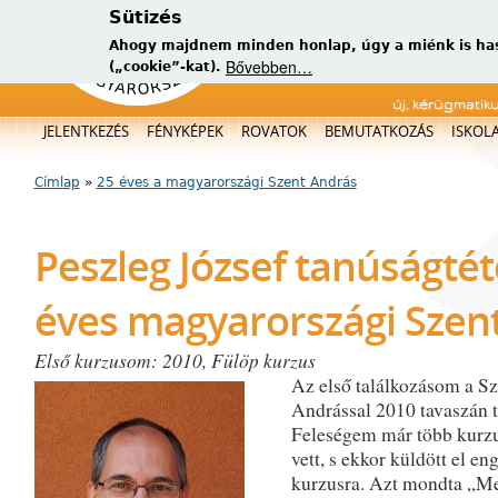
Sütizés
Ahogy majdnem minden honlap, úgy a miénk is has
Bővebben…
(„cookie”-kat).
új, kérügmatik
Főmenü
JELENTKEZÉS
FÉNYKÉPEK
ROVATOK
BEMUTATKOZÁS
ISKOL
Címlap
»
25 éves a magyarországi Szent András
Jelenlegi hely
Peszleg József tanúságtét
éves magyarországi Szen
Első kurzusom: 2010, Fülöp kurzus
Az első találkozásom a Sz
Andrással 2010 tavaszán t
Feleségem már több kurzu
vett, s ekkor küldött el e
kurzusra. Azt mondta „Men