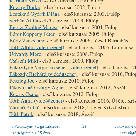
Kármán Kriszti
- első kurzusa: 2000, Fülöp
Kozáry Dorka
- első kurzusa: 2002, Fülöp
Lestákné Győrffi Diána
- első kurzusa: 2003, Fülöp
Serbán Attila
- első kurzusa: 2003, Fülöp
Bérczi Zsoltné Marcsi
- első kurzusa: 2004, Fülöp
Bátor Koppány Péter
- első kurzusa: 2005, Fülöp
Bódy Zsuzsanna
- első kurzusa: 2006, József Barnabás
Tóth Attila (videóüzenet)
- első kurzusa: 2006, Emmausz
Udvardy Marci
- első kurzusa: 2008, Fülöp
Császár Miki
- első kurzusa: 2009, Fülöp
Pákozdyné Varga Erzsébet (videóüzenet)
- első kurzusa: 
Pákozdy Richárd (videóüzenet)
- első kurzusa: 2010, Fülö
Peszleg Joe
- első kurzusa: 2010, Fülöp
Jákovicsné György Ágnes
- első kurzusa: 2012, Ászáf
Kocsis Csaba
- első kurzusa: 2012, Fülöp
Tóth Anita (videóüzenet)
- első kurzusa: 2016, Új élet Kri
Zámbó Anikó
- első kurzusa: 2018, Új élet Krisztusban
Tóth Patrik
- első kurzusa: 2018, Ászáf
‹ Pákozdyné Varga Erzsébet
fel
Jákovicsné 
tanúságtétele a 25 éves
tanúságté