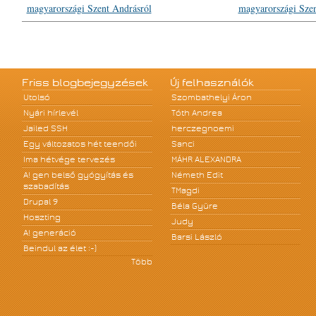
magyarországi Szent Andrásról
magyarországi Szen
Friss blogbejegyzések
Új felhasználók
Utolsó
Szombathelyi Áron
Nyári hírlevél
Tóth Andrea
Jailed SSH
herczegnoemi
Egy változatos hét teendői
Sanci
Ima hétvége tervezés
MÁHR ALEXANDRA
A! gen belső gyógyítás és
Németh Edit
szabadítás
TMagdi
Drupal 9
Béla Gyüre
Hoszting
Judy
A! generáció
Barsi László
Beindul az élet :-)
Több