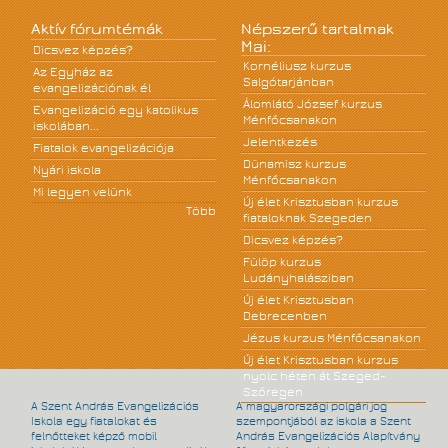
Aktív fórumtémák
Népszerű tartalmak
Mai:
Dicsvez képzés?
Kornéliusz kurzus
Az Egyház az
Salgótarjánban
evangelizációnak él
Álomlátó József kurzus
Evangelizáció egy katolikus
Ménfőcsanakon
iskolában...
Jelentkezés
Fiatalok evangelizációja
Dünamisz kurzus
Nyári iskola
Ménfőcsanakon
Mi legyen velünk
Új élet Krisztusban kurzus
Több
fiataloknak Szegeden
Dicsvez képzés?
Fülöp kurzus
Ludányhalásziban
Új élet Krisztusban
Debrecenben
Jézus kurzus Ménfőcsanakon
Új élet Krisztusban kurzus
nyolc héten át Szeged-
Szőregen
A Szent András Evangelizációs
A magyarországi polgári jog
Iskola egy fiatalokat és
szempontjából az iskola a Szent
felnőtteket képző mobil
András Evangelizációs Alapítvány