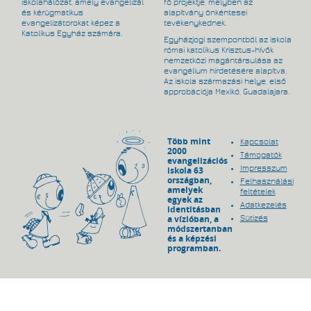
iskolahálózat, amely evangelizál
fő projektje, melyben az
és kérügmatikus
alapítvány önkéntesei
evangelizátorokat képez a
tevékenykednek.
Katolikus Egyház számára.
Egyházjogi szempontból az iskola
római katolikus Krisztus-hívők
nemzetközi magántársulása az
evangélium hirdetésére alapítva.
Az iskola származási helye, első
approbációja Mexikó, Guadalajara.
Több mint
Kapcsolat
2000
Támogatók
evangelizációs
Impresszum
iskola 63
országban,
Felhasználási
amelyek
feltételek
egyek az
Adatkezelés
identitásban
a vízióban, a
Sütizés
módszertanban
és a képzési
programban.