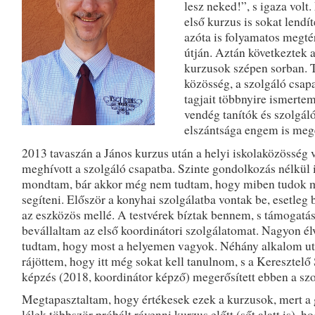
lesz neked!”, s igaza volt.
első kurzus is sokat lendít
azóta is folyamatos megt
útján. Aztán következtek 
kurzusok szépen sorban. T
közösség, a szolgáló csapa
tagjait többnyire ismertem
vendég tanítók és szolgáló
elszántsága engem is mege
2013 tavaszán a János kurzus után a helyi iskolaközösség 
meghívott a szolgáló csapatba. Szinte gondolkozás nélkül 
mondtam, bár akkor még nem tudtam, hogy miben tudok 
segíteni. Először a konyhai szolgálatba vontak be, esetleg
az eszközös mellé. A testvérek bíztak bennem, s támogatá
bevállaltam az első koordinátori szolgálatomat. Nagyon él
tudtam, hogy most a helyemen vagyok. Néhány alkalom u
rájöttem, hogy itt még sokat kell tanulnom, s a Keresztelő
képzés (2018, koordinátor képző) megerősített ebben a szo
Megtapasztaltam, hogy értékesek ezek a kurzusok, mert a
lélek többször próbált rávenni kurzus előtt (sőt alatt is), h