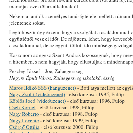
maradjak ezektől az alkalmaktól.
Nekem a tanítók személyes tanúságtétele mellett a dinami
jelentenek sokat.
Legtöbbször úgy érzem, hogy a szolgálat a családommal v
együttléttől vesz el időt. De rájöttem, lehet, hogy kevesebb
a családommal, de az együtt töltött idő minősége gazdaga
Köszönöm az egész Szent András közösségnek, hogy mege
a hitemben, s nem hagyják, hogy ellustuljak a mindennap
Peszleg József – Joe, Zalaegerszeg
Hegyre Épült Város, Zalaegerszeg iskolaközösség
Maros Ildikó SSS (hangüzenet)
- Boti atya mellett az egyi
Nagy Zsolti (videóüzenet)
- első kurzusa: 1995, Fülöp
Köblös Jocó (videóüzenet)
- első kurzusa: 1996, Fülöp
Cseh Kornél
- első kurzusa: 1998, Fülöp
Nagy Roberto
- első kurzusa: 1998, Fülöp
Nagy Levente
- első kurzusa: 1999, Fülöp
Csörgő Ottilia
- első kurzusa: 2000, Fülöp