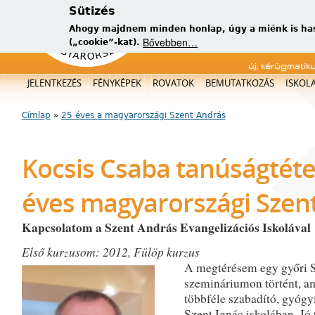
Sütizés
Ahogy majdnem minden honlap, úgy a miénk is has
Bővebben…
(„cookie”-kat).
új, kérügmatik
Főmenü
JELENTKEZÉS
FÉNYKÉPEK
ROVATOK
BEMUTATKOZÁS
ISKOL
Címlap
»
25 éves a magyarországi Szent András
Jelenlegi hely
Kocsis Csaba tanúságtéte
éves magyarországi Szen
Kapcsolatom a Szent András Evangelizációs Iskolával
Első kurzusom: 2012, Fülöp kurzus
A megtérésem egy győri S
szemináriumon történt, am
többféle szabadító, gyógy
Szent Ignác iskolában. Jó 