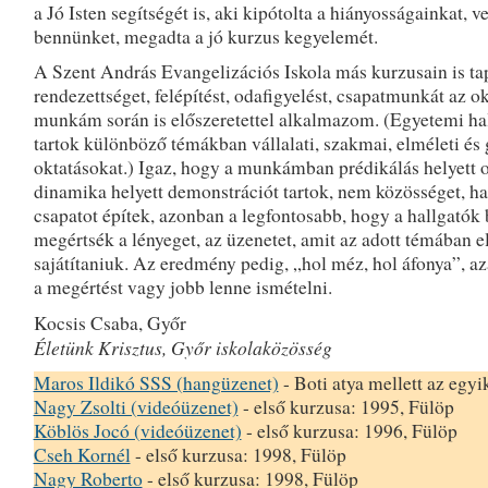
a Jó Isten segítségét is, aki kipótolta a hiányosságainkat, ve
bennünket, megadta a jó kurzus kegyelemét.
A Szent András Evangelizációs Iskola más kurzusain is ta
rendezettséget, felépítést, odafigyelést, csapatmunkát az ok
munkám során is előszeretettel alkalmazom. (Egyetemi ha
tartok különböző témákban vállalati, szakmai, elméleti és 
oktatásokat.) Igaz, hogy a munkámban prédikálás helyett o
dinamika helyett demonstrációt tartok, nem közösséget, 
csapatot építek, azonban a legfontosabb, hogy a hallgatók
megértsék a lényeget, az üzenetet, amit az adott témában el
sajátítaniuk. Az eredmény pedig, „hol méz, hol áfonya”, az
a megértést vagy jobb lenne ismételni.
Kocsis Csaba, Győr
Életünk Krisztus, Győr iskolaközösség
Maros Ildikó SSS (hangüzenet)
- Boti atya mellett az egyi
Nagy Zsolti (videóüzenet)
- első kurzusa: 1995, Fülöp
Köblös Jocó (videóüzenet)
- első kurzusa: 1996, Fülöp
Cseh Kornél
- első kurzusa: 1998, Fülöp
Nagy Roberto
- első kurzusa: 1998, Fülöp