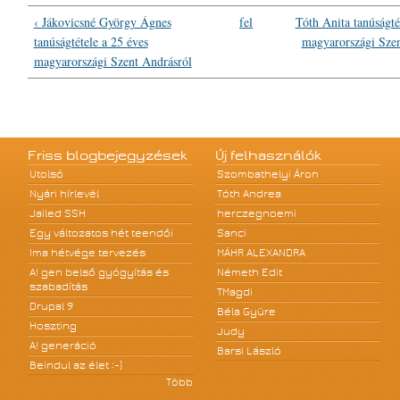
‹ Jákovicsné György Ágnes
fel
Tóth Anita tanúságté
tanúságtétele a 25 éves
magyarországi Szen
magyarországi Szent Andrásról
Friss blogbejegyzések
Új felhasználók
Utolsó
Szombathelyi Áron
Nyári hírlevél
Tóth Andrea
Jailed SSH
herczegnoemi
Egy változatos hét teendői
Sanci
Ima hétvége tervezés
MÁHR ALEXANDRA
A! gen belső gyógyítás és
Németh Edit
szabadítás
TMagdi
Drupal 9
Béla Gyüre
Hoszting
Judy
A! generáció
Barsi László
Beindul az élet :-)
Több