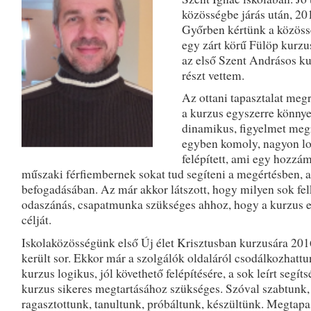
közösségbe járás után, 20
Győrben kértünk a közös
egy zárt körű Fülöp kurzus
az első Szent Andrásos ku
részt vettem.
Az ottani tapasztalat megr
a kurzus egyszerre könnye
dinamikus, figyelmet meg
egyben komoly, nagyon l
felépített, ami egy hozzá
műszaki férfiembernek sokat tud segíteni a megértésben, a
befogadásában. Az már akkor látszott, hogy milyen sok fel
odaszánás, csapatmunka szükséges ahhoz, hogy a kurzus e
célját.
Iskolaközösségünk első Új élet Krisztusban kurzusára 20
került sor. Ekkor már a szolgálók oldaláról csodálkozhattu
kurzus logikus, jól követhető felépítésére, a sok leírt segíts
kurzus sikeres megtartásához szükséges. Szóval szabtunk,
ragasztottunk, tanultunk, próbáltunk, készültünk. Megtapa