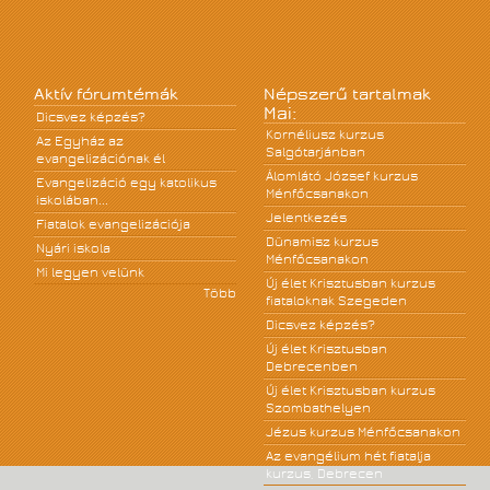
Aktív fórumtémák
Népszerű tartalmak
Mai:
Dicsvez képzés?
Kornéliusz kurzus
Az Egyház az
Salgótarjánban
evangelizációnak él
Álomlátó József kurzus
Evangelizáció egy katolikus
Ménfőcsanakon
iskolában...
Jelentkezés
Fiatalok evangelizációja
Dünamisz kurzus
Nyári iskola
Ménfőcsanakon
Mi legyen velünk
Új élet Krisztusban kurzus
Több
fiataloknak Szegeden
Dicsvez képzés?
Új élet Krisztusban
Debrecenben
Új élet Krisztusban kurzus
Szombathelyen
Jézus kurzus Ménfőcsanakon
Az evangélium hét fiatalja
kurzus, Debrecen