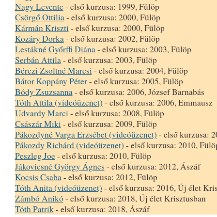
Nagy Levente
- első kurzusa: 1999, Fülöp
Csörgő Ottilia
- első kurzusa: 2000, Fülöp
Kármán Kriszti
- első kurzusa: 2000, Fülöp
Kozáry Dorka
- első kurzusa: 2002, Fülöp
Lestákné Győrffi Diána
- első kurzusa: 2003, Fülöp
Serbán Attila
- első kurzusa: 2003, Fülöp
Bérczi Zsoltné Marcsi
- első kurzusa: 2004, Fülöp
Bátor Koppány Péter
- első kurzusa: 2005, Fülöp
Bódy Zsuzsanna
- első kurzusa: 2006, József Barnabás
Tóth Attila (videóüzenet)
- első kurzusa: 2006, Emmausz
Udvardy Marci
- első kurzusa: 2008, Fülöp
Császár Miki
- első kurzusa: 2009, Fülöp
Pákozdyné Varga Erzsébet (videóüzenet)
- első kurzusa: 
Pákozdy Richárd (videóüzenet)
- első kurzusa: 2010, Fülö
Peszleg Joe
- első kurzusa: 2010, Fülöp
Jákovicsné György Ágnes
- első kurzusa: 2012, Ászáf
Kocsis Csaba
- első kurzusa: 2012, Fülöp
Tóth Anita (videóüzenet)
- első kurzusa: 2016, Új élet Kri
Zámbó Anikó
- első kurzusa: 2018, Új élet Krisztusban
Tóth Patrik
- első kurzusa: 2018, Ászáf