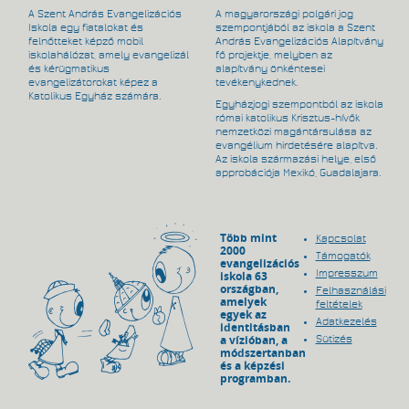
A Szent András Evangelizációs
A magyarországi polgári jog
Iskola egy fiatalokat és
szempontjából az iskola a Szent
felnőtteket képző mobil
András Evangelizációs Alapítvány
iskolahálózat, amely evangelizál
fő projektje, melyben az
és kérügmatikus
alapítvány önkéntesei
evangelizátorokat képez a
tevékenykednek.
Katolikus Egyház számára.
Egyházjogi szempontból az iskola
római katolikus Krisztus-hívők
nemzetközi magántársulása az
evangélium hirdetésére alapítva.
Az iskola származási helye, első
approbációja Mexikó, Guadalajara.
Több mint
Kapcsolat
2000
Támogatók
evangelizációs
Impresszum
iskola 63
országban,
Felhasználási
amelyek
feltételek
egyek az
Adatkezelés
identitásban
a vízióban, a
Sütizés
módszertanban
és a képzési
programban.