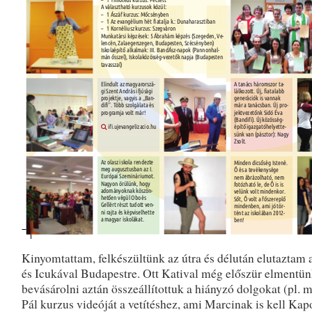
Kinyomtattam, felkészültünk az útra és délután elutaztam 
és Icukával Budapestre. Ott Katival még előszür elmentü
bevásárolni aztán összeállítottuk a hiányzó dolgokat (pl.
Pál kurzus videóját a vetítéshez, ami Marcinak is kell Kap