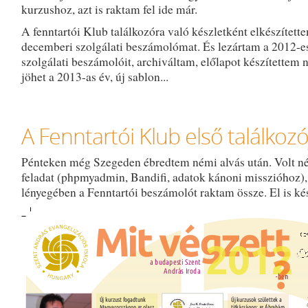
kurzushoz, azt is raktam fel ide már.
A fenntartói Klub találkozóra való készletként elkészített
decemberi szolgálati beszámolómat. És lezártam a 2012-e
szolgálati beszámolóit, archiváltam, előlapot készítettem n
jöhet a 2013-as év, új sablon...
A Fenntartói Klub első találkozó
Pénteken még Szegeden ébredtem némi alvás után. Volt n
feladat (phpmyadmin, Bandifi, adatok kánoni misszióhoz),
lényegében a Fenntartói beszámolót raktam össze. El is ké