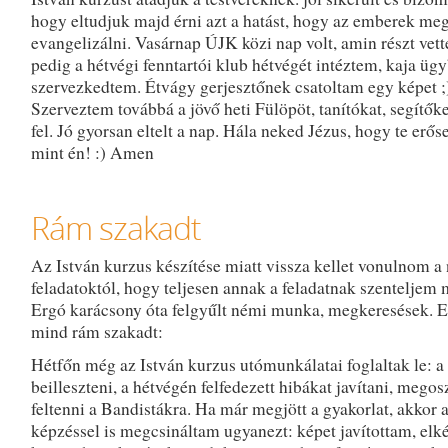
hogy eltudjuk majd érni azt a hatást, hogy az emberek me
evangelizálni. Vasárnap ÚJK közi nap volt, amin részt vet
pedig a hétvégi fenntartói klub hétvégét intéztem, kaja üg
szervezkedtem. Étvágy gerjesztőnek csatoltam egy képet ;
Szerveztem továbbá a jövő heti Fülöpöt, tanítókat, segítők
fel. Jó gyorsan eltelt a nap. Hála neked Jézus, hogy te erő
mint én! :) Amen
Rám szakadt
Az István kurzus készítése miatt vissza kellet vonulnom a 
feladatoktól, hogy teljesen annak a feladatnak szenteljem
Ergó karácsony óta felgyűlt némi munka, megkeresések. 
mind rám szakadt:
Hétfőn még az István kurzus utómunkálatai foglaltak le: a
beilleszteni, a hétvégén felfedezett hibákat javítani, megos
feltenni a Bandistákra. Ha már megjött a gyakorlat, akkor
képzéssel is megcsináltam ugyanezt: képet javítottam, elké