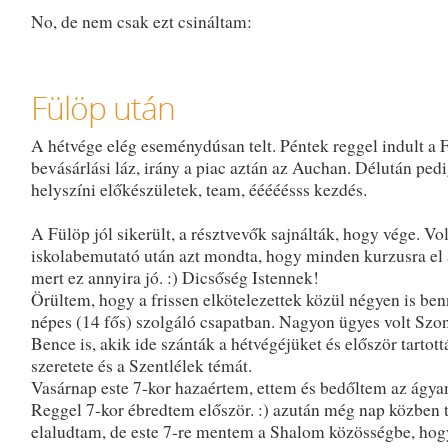
No, de nem csak ezt csináltam:
Fülöp után
A hétvége elég eseménydúsan telt. Péntek reggel indult a 
bevásárlási láz, irány a piac aztán az Auchan. Délután pedi
helyszíni előkészületek, team, ééééésss kezdés.
A Fülöp jól sikerült, a résztvevők sajnálták, hogy vége. Vol
iskolabemutató után azt mondta, hogy minden kurzusra el 
mert ez annyira jó. :) Dicsőség Istennek!
Örültem, hogy a frissen elkötelezettek közül négyen is ben
népes (14 fős) szolgáló csapatban. Nagyon ügyes volt Szon
Bence is, akik ide szánták a hétvégéjüket és először tartot
szeretete és a Szentlélek témát.
Vasárnap este 7-kor hazaértem, ettem és bedőltem az ágy
Reggel 7-kor ébredtem először. :) azután még nap közben 
elaludtam, de este 7-re mentem a Shalom közösségbe, hog