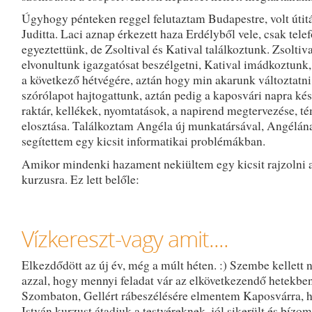
Úgyhogy pénteken reggel felutaztam Budapestre, volt útitá
Juditta. Laci aznap érkezett haza Erdélyből vele, csak tele
egyeztettünk, de Zsoltival és Katival találkoztunk. Zsoltiva
elvonultunk igazgatósat beszélgetni, Katival imádkoztunk,
a következő hétvégére, aztán hogy min akarunk változtatn
szórólapot hajtogattunk, aztán pedig a kaposvári napra ké
raktár, kellékek, nyomtatások, a napirend megtervezése, t
elosztása. Találkoztam Angéla új munkatársával, Angélán
segítettem egy kicsit informatikai problémákban.
Amikor mindenki hazament nekiültem egy kicsit rajzolni a
kurzusra. Ez lett belőle:
Vízkereszt-vagy amit....
Elkezdődött az új év, még a múlt héten. :) Szembe kellett
azzal, hogy mennyi feladat vár az elkövetkezendő hetekben
Szombaton, Gellért rábeszélésére elmentem Kaposvárra, 
István kurzust átadjuk a testvéreknek. jól sikerült és bízo