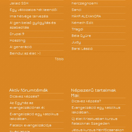
Jailed SSH
herczegnoemi
Egy változatos hét teendői
Sanci
Ima hétvége tervezés
MÁHR ALEXANDRA
A! gen belső gyógyítás és
Németh Edit
szabadítás
TMagdi
Drupal 9
Béla Gyüre
Hoszting
Judy
A! generáció
Barsi László
Beindul az élet :-)
Több
Aktív fórumtémák
Népszerű tartalmak
Mai:
Dicsvez képzés?
Dicsvez képzés?
Az Egyház az
evangelizációnak él
Evangelizáció egy katolikus
iskolában...
Evangelizáció egy katolikus
iskolában...
Új élet Krisztusban kurzus
fiataloknak Szegeden
Fiatalok evangelizációja
Jézus kurzus Ménfőcsanakon
Nyári iskola