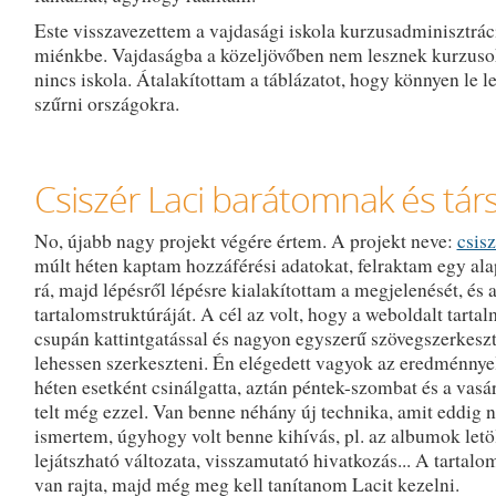
Este visszavezettem a vajdasági iskola kurzusadminisztráci
miénkbe. Vajdaságba a közeljövőben nem lesznek kurzuso
nincs iskola. Átalakítottam a táblázatot, hogy könnyen le l
szűrni országokra.
Csiszér Laci barátomnak és tá
No, újabb nagy projekt végére értem. A projekt neve:
csisz
múlt héten kaptam hozzáférési adatokat, felraktam egy ala
rá, majd lépésről lépésre kialakítottam a megjelenését, és 
tartalomstruktúráját. A cél az volt, hogy a weboldalt tartal
csupán kattintgatással és nagyon egyszerű szövegszerkesz
lehessen szerkeszteni. Én elégedett vagyok az eredménnye
héten esetként csinálgatta, aztán péntek-szombat és a vasá
telt még ezzel. Van benne néhány új technika, amit eddig 
ismertem, úgyhogy volt benne kihívás, pl. az albumok letö
lejátszható változata, visszamutató hivatkozás... A tartalo
van rajta, majd még meg kell tanítanom Lacit kezelni.