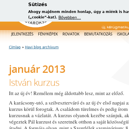
Sütizés
Ahogy majdnem minden honlap, úgy a miénk is has
Bővebben…
(„cookie”-kat).
új, kérügmatik
Főmenü
JELENTKEZÉS
FÉNYKÉPEK
ROVATOK
BEMUTATKOZÁS
ISKOL
Címlap
»
Havi blog archívum
Jelenlegi hely
január 2013
István kurzus
Itt az új év! Remélem még áldottabb lesz, mint az előző.
A karácsony-utó, a szilveszterváró és az új év első napjai a
kurzus körül forogtak. A családom türelmes és pedig írom
kurzusnak a vázlatát. A kurzus olyanok kezébe szánjuk, a
végeztek Pál kurzust és szeretnék otthon a saját közösség
átadni. A formája olyan, mint a Szentlélek szeminárium: 8 