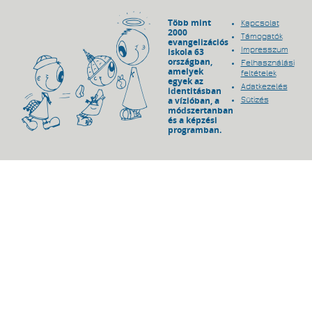
Több mint
Kapcsolat
2000
Támogatók
evangelizációs
Impresszum
iskola 63
országban,
Felhasználási
amelyek
feltételek
egyek az
Adatkezelés
identitásban
a vízióban, a
Sütizés
módszertanban
és a képzési
programban.