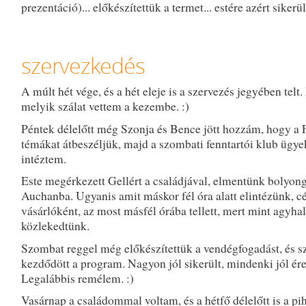
prezentáció)... előkészítettük a termet... estére azért sikerül
szervezkedés
A múlt hét vége, és a hét eleje is a szervezés jegyében telt
melyik szálat vettem a kezembe. :)
Péntek délelőtt még Szonja és Bence jött hozzám, hogy a 
témákat átbeszéljük, majd a szombati fenntartói klub ügye
intéztem.
Este megérkezett Gellért a családjával, elmentünk bolyong
Auchanba. Ugyanis amit máskor fél óra alatt elintézünk, c
vásárlóként, az most másfél órába tellett, mert mint agyha
közlekedtünk.
Szombat reggel még előkészítettük a vendégfogadást, és s
kezdődött a program. Nagyon jól sikerült, mindenki jól ér
Legalábbis remélem. :)
Vasárnap a családommal voltam, és a hétfő délelőtt is a pih