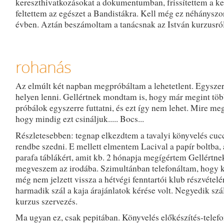
kereszthivatkozásokat a dokumentumban, frissítettem a kel
feltettem az egészet a Bandistákra. Kell még ez néhányszo
évben. Aztán beszámoltam a tanácsnak az István kurzusról
rohanás
Az elmúlt két napban megpróbáltam a lehetetlent. Egyszer
helyen lenni. Gellértnek mondtam is, hogy már megint töb
próbálok egyszerre futtatni, és ezt így nem lehet. Mire me
hogy mindig ezt csináljuk..... Bocs...
Részletesebben: tegnap elkezdtem a tavalyi könyvelés cuc
rendbe szedni. E mellett elmentem Lacival a papír boltba, 
parafa táblákért, amit kb. 2 hónapja megígértem Gellértn
megveszem az irodába. Szimultánban telefonáltam, hogy k
még nem jelzett vissza a hétvégi fenntartói klub részvételé
harmadik szál a kaja árajánlatok kérése volt. Negyedik szá
kurzus szervezés.
Ma ugyan ez, csak pepitában. Könyvelés előkészítés-telefo