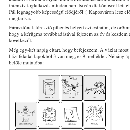
intenzív foglalkozás minden nap. István diakónusról lett e
Pál legnagyobb képességű elődjéről :) Kaposváron lesz el
megtartva.
Fárasztónak fárasztó pihenés helyett ezt csinálni, de örömme
hogy a kérügma továbbadásával fejezem az év és kezdem 
következőt.
Még egy-két napig eltart, hogy befejezzem. A vázlat most 
házi feladat lapokból 3 van meg, és 9 melléklet. Néhány új
belőle mutatóba: