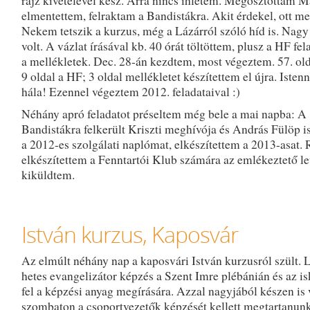
rajz kivételével kész. Arra nincs ihletem. Megosztottam M
elmentettem, felraktam a Bandistákra. Akit érdekel, ott meg
Nekem tetszik a kurzus, még a Lázárról szóló híd is. Nag
volt. A vázlat írásával kb. 40 órát töltöttem, plusz a HF fel
a mellékletek. Dec. 28-án kezdtem, most végeztem. 57. olda
9 oldal a HF; 3 oldal mellékletet készítettem el újra. Isten
hála! Ezennel végeztem 2012. feladataival :)
Néhány apró feladatot préseltem még bele a mai napba: A
Bandistákra felkerült Kriszti meghívója és András Fülöp i
a 2012-es szolgálati naplómat, elkészítettem a 2013-asat.
elkészítettem a Fenntartói Klub számára az emlékeztető le
kiküldtem.
István kurzus, Kaposvár
Az elmúlt néhány nap a kaposvári István kurzusról szült. 
hetes evangelizátor képzés a Szent Imre plébánián és az is
fel a képzési anyag megírására. Azzal nagyjából készen is 
szombaton a csoportvezetők képzését kellett megtartanunk