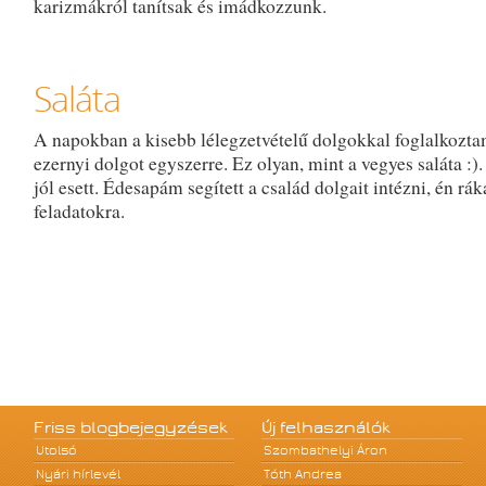
karizmákról tanítsak és imádkozzunk.
Saláta
A napokban a kisebb lélegzetvételű dolgokkal foglalkozt
ezernyi dolgot egyszerre. Ez olyan, mint a vegyes saláta :)
jól esett. Édesapám segített a család dolgait intézni, én rá
feladatokra.
Friss blogbejegyzések
Új felhasználók
Utolsó
Szombathelyi Áron
Nyári hírlevél
Tóth Andrea