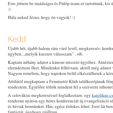
Este jöttem be imádságra és Fülöp team-et tartottunk, kis 
:)
Hála neked Jézus, hogy én vagyok! :)
Kedd
Újabb hét, újabb halom rám váró levél, megkeresés: konfe
ügyben, „melyik kurzust válasszam” , stb.
Kaptam néhány adatot a kánoni misszió ügyéhez. Átnézte
elrendeztem őket. Mindenkit felhívtam, akitől még adatot 
Nagyon remélem, hogy napokon belül elkészülhetek a kér
Attilától megkaptam a Fenntartói Klub találkozójának fény
rendeztem. Egyelőre töltök mindent fel a szerverre itthonró
A szlovákiai megkereséssel foglalkoztam: egy
katolikus c
rendezne nyáron egy hetes konferenciát új evangelizáció 
és hívtak bennünket. Hm, egész érdekes lehet. Ivett lát be
fantáziát, úgyhogy ráálltam.