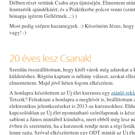
Délben részt vettünk Csaba atya újmiséjén. Elmentem után
fenntartók ajándékáért, és a Praktikerbe polcot venni (szin
hónapja ígérem Gellértnek...:) )
Most pedig szépen hazamegyek. :) Köszönöm Jézus, hogy
vagy! :)
20 éves lesz Csanak!
Szerdán összeállítottam, hogy kitől várok még adatokat a 
küldetéshez. Rögtön kaptam is néhány választ, azokat elle
elmentettem. Majd jövő héten fogom elkészíteni.
A honlapra készítettem az Új élet kurzusra egy
ajánló rek
Tetszik? Felraktam a honlapra a meghívót is, beállítottam 
elektronikus jelentkezéseket is 2013-as kurzusokhoz. Ehh
kapcsolódóan az Új élet nyomtatható szórólaponak is kész
sablont a János mintából kiindulva, mert ebből még lesz n
évben és szeretném, ha a kurzusok rendje nem a régi listák
lenne rajta. Szóval elkészítettem egy ODT mintát az Új éle