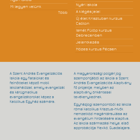
Nyári iskola
Mi legyen velünk
A kiégés jelei
Több
Új élet Krisztuban kurzus
Csóton
Ismét Fülöp kurzus
Debrecenben
Jelentkezés
Mózes kurzus Pécsen
A Szent András Evangelizációs
A magyarországi polgári jog
Iskola egy fiatalokat és
szempontjából az iskola a Szent
felnőtteket képző mobil
András Evangelizációs Alapítvány
iskolahálózat, amely evangelizál
fő projektje, melyben az
és kérügmatikus
alapítvány önkéntesei
evangelizátorokat képez a
tevékenykednek.
Katolikus Egyház számára.
Egyházjogi szempontból az iskola
római katolikus Krisztus-hívők
nemzetközi magántársulása az
evangélium hirdetésére alapítva.
Az iskola származási helye, első
approbációja Mexikó, Guadalajara.