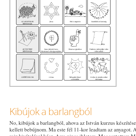
Kibújok a barlangból
No, kibújok a barlangból, ahova az István kurzus készítése
kellett bebújnom. Ma este fél 11-kor leadtam az anyagot. 