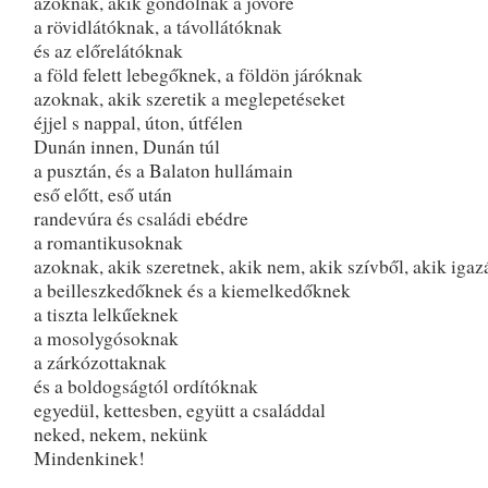
azoknak, akik gondolnak a jövőre
a rövidlátóknak, a távollátóknak
és az előrelátóknak
a föld felett lebegőknek, a földön járóknak
azoknak, akik szeretik a meglepetéseket
éjjel s nappal, úton, útfélen
Dunán innen, Dunán túl
a pusztán, és a Balaton hullámain
eső előtt, eső után
randevúra és családi ebédre
a romantikusoknak
azoknak, akik szeretnek, akik nem, akik szívből, akik igaz
a beilleszkedőknek és a kiemelkedőknek
a tiszta lelkűeknek
a mosolygósoknak
a zárkózottaknak
és a boldogságtól ordítóknak
egyedül, kettesben, együtt a családdal
neked, nekem, nekünk
Mindenkinek!