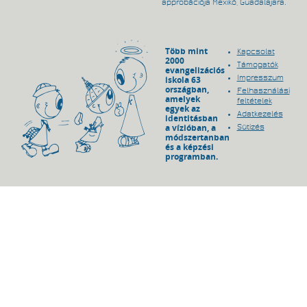
approbációja Mexikó, Guadalajara.
Több mint
Kapcsolat
2000
Támogatók
evangelizációs
Impresszum
iskola 63
országban,
Felhasználási
amelyek
feltételek
egyek az
Adatkezelés
identitásban
a vízióban, a
Sütizés
módszertanban
és a képzési
programban.