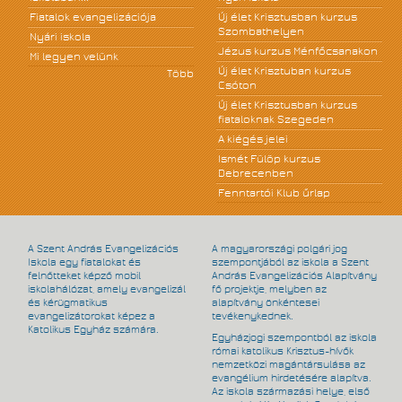
Fiatalok evangelizációja
Új élet Krisztusban kurzus
Szombathelyen
Nyári iskola
Jézus kurzus Ménfőcsanakon
Mi legyen velünk
Új élet Krisztuban kurzus
Több
Csóton
Új élet Krisztusban kurzus
fiataloknak Szegeden
A kiégés jelei
Ismét Fülöp kurzus
Debrecenben
Fenntartói Klub űrlap
A Szent András Evangelizációs
A magyarországi polgári jog
Iskola egy fiatalokat és
szempontjából az iskola a Szent
felnőtteket képző mobil
András Evangelizációs Alapítvány
iskolahálózat, amely evangelizál
fő projektje, melyben az
és kérügmatikus
alapítvány önkéntesei
evangelizátorokat képez a
tevékenykednek.
Katolikus Egyház számára.
Egyházjogi szempontból az iskola
római katolikus Krisztus-hívők
nemzetközi magántársulása az
evangélium hirdetésére alapítva.
Az iskola származási helye, első