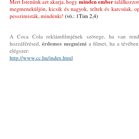
minden ember
Mert Istenünk azt akarja, hogy
találkozzon
megmeneküljön, kicsik és nagyok, teltek és karcsúak, op
pesszimisták, mindenki!
(vö.: 1Tim 2,4)
A Coca Cola reklámfilmjének szövege, ha van rende
érdemes megnézni
hozzáférésed,
a filmet, ha a tévében
elégszer:
http://www.cc.hu/index.html