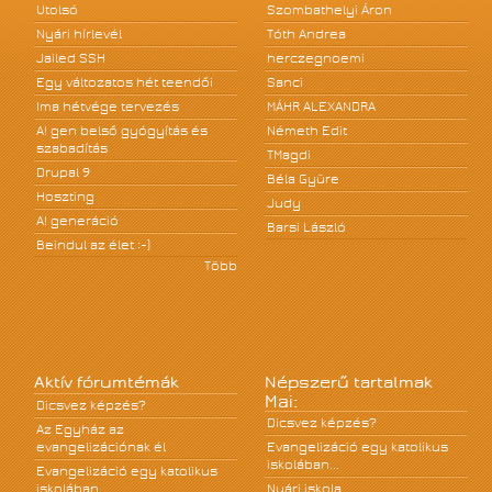
Utolsó
Szombathelyi Áron
Nyári hírlevél
Tóth Andrea
Jailed SSH
herczegnoemi
Egy változatos hét teendői
Sanci
Ima hétvége tervezés
MÁHR ALEXANDRA
A! gen belső gyógyítás és
Németh Edit
szabadítás
TMagdi
Drupal 9
Béla Gyüre
Hoszting
Judy
A! generáció
Barsi László
Beindul az élet :-)
Több
Aktív fórumtémák
Népszerű tartalmak
Mai:
Dicsvez képzés?
Dicsvez képzés?
Az Egyház az
evangelizációnak él
Evangelizáció egy katolikus
iskolában...
Evangelizáció egy katolikus
iskolában...
Nyári iskola