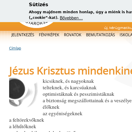
Sütizés
Ahogy majdnem minden honlap, úgy a miénk is has
Bővebben…
(„cookie”-kat).
új, kérügmatik
Főmenü
JELENTKEZÉS
FÉNYKÉPEK
ROVATOK
BEMUTATKOZÁS
ISKOL
Címlap
Jelenlegi hely
Jézus Krisztus mindenkin
kicsiknek, és nagyoknak
telteknek, és karcsúaknak
optimistáknak és pesszimistáknak
a biztonság megszállottainak és a veszély
élőknek
az egyéniségeknek
a feltörekvőknek
a léhűtőknek