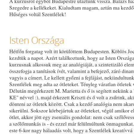
A kurzusról egyből Budapestre utaztunk vissza. Balázs haz
Szegedre a kellékeket. Kialudtam magam, aztán ma kezdőd
Hűséges voltál Szentlélek!
Isten Országa
Hétfőn forgatag volt itt körülöttem Budapesten. Köblös Jo
kezdtük a napot. Azért találkoztunk, hogy az Isten Orszá
kurzusnak alkossuk meg az analógiáját, a szintetizáló ele
összefogja a tanítások ívét, valamint a befejező, záró dinam
vagyis a címert. Le kellett győzni a fejfájást, nekiindultunk
Szentlélek meg adta az ötleteket. Tényleg váratlan ötletek 
Délután megérkezett M. Marietta és ő is segített nekünk 
KE" névvel :), majd érkezett Kriszti és ő volt a zsűrink, aki
dönteni az ötletek között. Csak a kezdő analógia nem akar
sikerülni. Sokszor körbejártuk az ötleteket, végül amikor e
ötlet, akkor jött egy zseniális gondolat: nem csak szőlőve
a szőlőmunkás is - és ezzel már felülmúltunk önmagunkat
este 6-kor nagy hálaadás volt, hogy a Szentlélek kreatívvá t