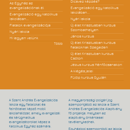
Dicsvez képzés?
Az Egyház az
evangelizációnak él
Evangelizáció egy katolikus
iskolában...
Evangelizáció egy katolikus
iskolában...
Nyári iskola
Fiatalok evangelizációja
Új élet Krisztusban kurzus
Szombathelyen
Nyári iskola
János kurzus
Mi legyen velünk
Új élet Krisztusban kurzus
Több
fiataloknak Szegeden
Új élet Krisztuban kurzus
Csóton
Jézus kurzus Ménfőcsanakon
A kiégés jelei
Fülöp kurzus Gyulán
A Szent András Evangelizációs
A magyarországi polgári jog
Iskola egy fiatalokat és
szempontjából az iskola a Szent
felnőtteket képző mobil
András Evangelizációs Alapítvány
iskolahálózat, amely evangelizál
fő projektje, melyben az
és kérügmatikus
alapítvány önkéntesei
evangelizátorokat képez a
tevékenykednek.
Katolikus Egyház számára.
Egyházjogi szempontból az iskola