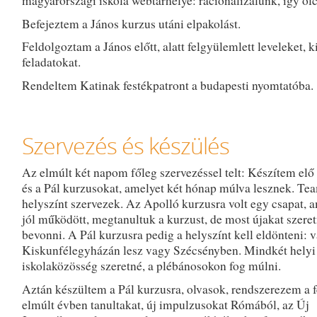
magyarországi iskola webtárhelye: racionalizálunk, így olc
Befejeztem a János kurzus utáni elpakolást.
Feldolgoztam a János előtt, alatt felgyülemlett leveleket, k
feladatokat.
Rendeltem Katinak festékpatront a budapesti nyomtatóba.
Szervezés és készülés
Az elmúlt két napom főleg szervezéssel telt: Készítem elő
és a Pál kurzusokat, amelyet két hónap múlva lesznek. Tea
helyszínt szervezek. Az Apolló kurzusra volt egy csapat, 
jól működött, megtanultuk a kurzust, de most újakat szere
bevonni. A Pál kurzusra pedig a helyszínt kell eldönteni: 
Kiskunfélegyházán lesz vagy Szécsényben. Mindkét helyi
iskolaközösség szeretné, a plébánosokon fog múlni.
Aztán készültem a Pál kurzusra, olvasok, rendszerezem a 
elmúlt évben tanultakat, új impulzusokat Rómából, az Új