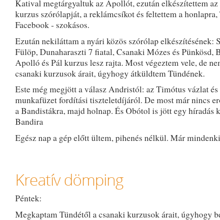
Katival megtárgyaltuk az Apollót, ezután elkészítettem az
kurzus szórólapját, a reklámcsíkot és feltettem a honlapra, 
Facebook - szokásos.
Ezután nekiláttam a nyári közös szórólap elkészítésének: 
Fülöp, Dunaharaszti 7 fiatal, Csanaki Mózes és Pünkösd, 
Apolló és Pál kurzus lesz rajta. Most végeztem vele, de n
csanaki kurzusok árait, úgyhogy átküldtem Tündének.
Este még megjött a válasz Andristól: az Timótus vázlat és
munkafüzet fordítási tiszteletdíjáról. De most már nincs e
a Bandistákra, majd holnap. És Obótol is jött egy híradás k
Bandira
Egész nap a gép előtt ültem, pihenés nélkül. Már mindenki
Kreatív dömping
Péntek:
Megkaptam Tündétől a csanaki kurzusok árait, úgyhogy b