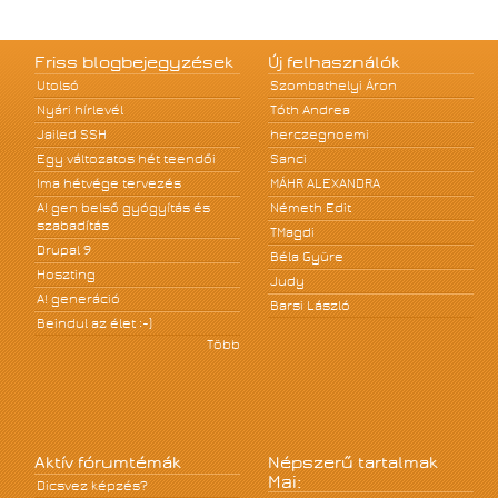
Friss blogbejegyzések
Új felhasználók
Utolsó
Szombathelyi Áron
Nyári hírlevél
Tóth Andrea
Jailed SSH
herczegnoemi
Egy változatos hét teendői
Sanci
Ima hétvége tervezés
MÁHR ALEXANDRA
A! gen belső gyógyítás és
Németh Edit
szabadítás
TMagdi
Drupal 9
Béla Gyüre
Hoszting
Judy
A! generáció
Barsi László
Beindul az élet :-)
Több
Aktív fórumtémák
Népszerű tartalmak
Mai:
Dicsvez képzés?