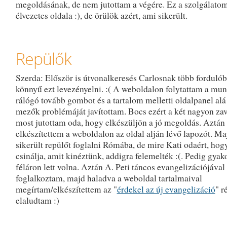
megoldásának, de nem jutottam a végére. Ez a szolgálato
élvezetes oldala :), de örülök azért, ami sikerült.
Repülők
Szerda: Először is útvonalkeresés Carlosnak több forduló
könnyű ezt levezényelni. :( A weboldalon folytattam a mun
rálógó tovább gombot és a tartalom melletti oldalpanel alá
mezők problémáját javítottam. Bocs ezért a két nagyon zav
most jutottam oda, hogy elkészüljön a jó megoldás. Aztán
elkészítettem a weboldalon az oldal alján lévő lapozót. M
sikerült repülőt foglalni Rómába, de mire Kati odaért, hog
csinálja, amit kinéztünk, addigra felemelték :(. Pedig gyako
féláron lett volna. Aztán A. Peti táncos evangelizációjával
foglalkoztam, majd haladva a weboldal tartalmaival
megírtam/elkészítettem az "
érdekel az új evangelizáció
" r
elaludtam :)