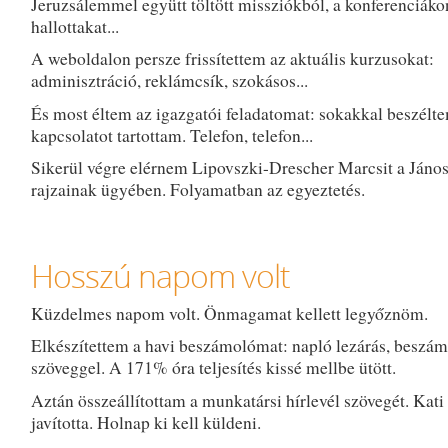
Jeruzsálemmel együtt töltött missziókból, a konferenciáko
hallottakat...
A weboldalon persze frissítettem az aktuális kurzusokat:
adminisztráció, reklámcsík, szokásos...
És most éltem az igazgatói feladatomat: sokakkal beszélte
kapcsolatot tartottam. Telefon, telefon...
Sikerül végre elérnem Lipovszki-Drescher Marcsit a Jáno
rajzainak ügyében. Folyamatban az egyeztetés.
Hosszú napom volt
Küzdelmes napom volt. Önmagamat kellett legyőznöm.
Elkészítettem a havi beszámolómat: napló lezárás, beszá
szöveggel. A 171% óra teljesítés kissé mellbe ütött.
Aztán összeállítottam a munkatársi hírlevél szövegét. Kati 
javította. Holnap ki kell küldeni.