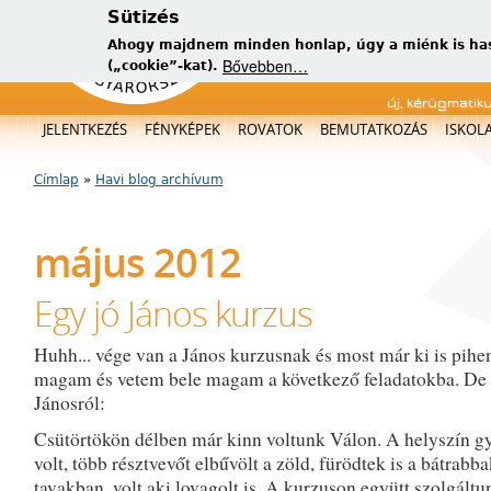
Sütizés
Ahogy majdnem minden honlap, úgy a miénk is has
Bővebben…
(„cookie”-kat).
új, kérügmatik
Főmenü
JELENTKEZÉS
FÉNYKÉPEK
ROVATOK
BEMUTATKOZÁS
ISKOL
Címlap
»
Havi blog archívum
Jelenlegi hely
május 2012
Egy jó János kurzus
Huhh... vége van a János kurzusnak és most már ki is pih
magam és vetem bele magam a következő feladatokba. De 
Jánosról:
Csütörtökön délben már kinn voltunk Válon. A helyszín g
volt, több résztvevőt elbűvölt a zöld, fürödtek is a bátrabba
tavakban, volt aki lovagolt is. A kurzuson együtt szolgáltu