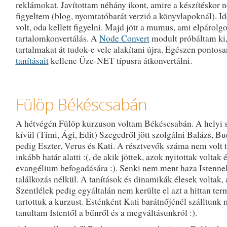
reklámokat. Javítottam néhány ikont, amire a készítéskor 
figyeltem (blog, nyomtatóbarát verzió a könyvlapoknál). I
volt, oda kellett figyelni. Majd jött a mumus, ami elpárolgo
tartalomkonvertálás. A
Node Convert
modult próbáltam ki,
tartalmakat át tudok-e vele alakítani újra. Egészen pontos
tanításait
kellene Üze-NET típusra átkonvertálni.
Fülöp Békéscsabán
A hétvégén Fülöp kurzuson voltam Békéscsabán. A helyi 
kívül (Timi, Ági, Edit) Szegedről jött szolgálni Balázs, Bu
pedig Eszter, Verus és Kati. A résztvevők száma nem volt 
inkább határ alatti :(, de akik jöttek, azok nyitottak voltak 
evangélium befogadására :). Senki nem ment haza Istennel
találkozás nélkül. A tanítások és dinamikák élesek voltak, 
Szentlélek pedig egyáltalán nem kerülte el azt a hittan ter
tartottuk a kurzust. Esténként Kati barátnőjénél szálltunk 
tanultam Istentől a bűnről és a megváltásunkról :).