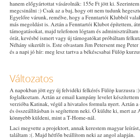
hanem előgyártottat vásárolnák: 155e Ft jött ki. Szerintem
megcsinálni :) Csak az a baj, hogy ott nem tudunk hegeszte
Egyelőre várunk, remélve, hogy a Fenntartói Klubból valak
más megoldást is. Aztán a Fenntartói Klubot építettem, át
támogatásokat, majd telefonon lógtam és adminisztráltam
órát, kevésbé ismert vagy új támogatókat próbáltam felkuta
Néhány sikerült is. Este olvastam Jim Petersent meg Peter
és a napi jó hír: meg lesz tartva a békéscsabai Fülöp kurzu
Változatos
A napokban jött egy új felvidéki felkérés Fülöp kurzusra :)
foglalkoztam. Aztán az email kampány levelet készített
verzióba Katinak, végül a hivatalos formula nyert. Aztán 
és összeállításban is segítettem neki. Ő küldte ki, mert az
könnyebb küldeni, mint a T-Home-nál.
Laci megvette a projektort, annak kerestem magyar leírást
találtam :(. Majd hétfőn beállítom neki az angol alapján.