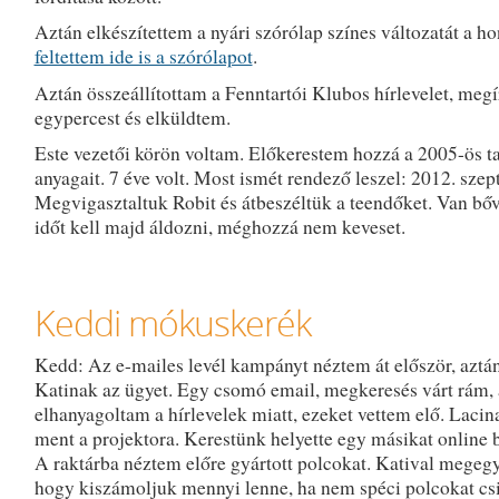
Aztán elkészítettem a nyári szórólap színes változatát a ho
feltettem ide is a szórólapot
.
Aztán összeállítottam a Fenntartói Klubos hírlevelet, meg
egypercest és elküldtem.
Este vezetői körön voltam. Előkerestem hozzá a 2005-ös t
anyagait. 7 éve volt. Most ismét rendező leszel: 2012. sze
Megvigasztaltuk Robit és átbeszéltük a teendőket. Van bőv
időt kell majd áldozni, méghozzá nem keveset.
Keddi mókuskerék
Kedd: Az e-mailes levél kampányt néztem át először, aztá
Katinak az ügyet. Egy csomó email, megkeresés várt rám,
elhanyagoltam a hírlevelek miatt, ezeket vettem elő. Lacin
ment a projektora. Kerestünk helyette egy másikat online 
A raktárba néztem előre gyártott polcokat. Katival megeg
hogy kiszámoljuk mennyi lenne, ha nem spéci polcokat cs