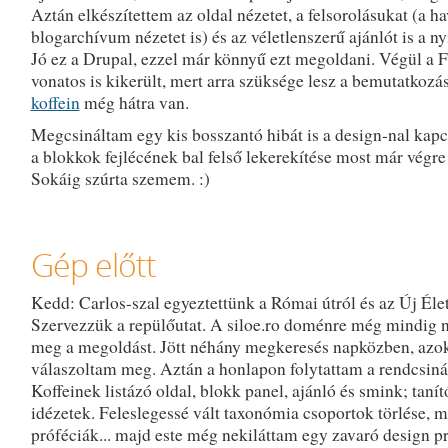
Aztán elkészítettem az oldal nézetet, a felsorolásukat (a ha
blogarchívum nézetet is) és az véletlenszerű ajánlót is a ny
Jó ez a Drupal, ezzel már könnyű ezt megoldani. Végül a F
vonatos is kikerült, mert arra szüksége lesz a bemutatkozá
koffein
még hátra van.
Megcsináltam egy kis bosszantó hibát is a design-nal kapc
a blokkok fejlécének bal felső lekerekítése most már végre 
Sokáig szúrta szemem. :)
Gép előtt
Kedd: Carlos-szal egyeztettünk a Római útról és az Új Élet
Szervezzük a repülőutat. A siloe.ro doménre még mindig n
meg a megoldást. Jött néhány megkeresés napközben, azo
válaszoltam meg. Aztán a honlapon folytattam a rendcsiná
Koffeinek listázó oldal, blokk panel, ajánló és smink; tanít
idézetek. Feleslegessé vált taxonómia csoportok törlése, m
próféciák... majd este még nekiláttam egy zavaró design 