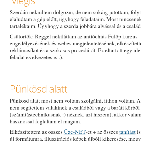
Mégis
Szerdán nekiültem dolgozni, de nem sokáig jutottam, foly
elaludtam a gép előtt, úgyhogy feladataim. Most nincsene
tartalékaim. Úgyhogy a szerda jobbára alvással és a családda
Csütörtök: Reggel nekiláttam az antióchiás Fülöp kurzus
engedélyezésének és webes megjelentetésének, elkészítet
reklámcsíkot és a szokásos procedúrát. Ez eltartott egy ide
feladat és élvezetes is :).
Pünkösd alatt
Pünkösd alatt most nem voltam szolgálni, itthon voltam. 
nem segítettem valakinek a családból vagy a baráti körből
(számítástechnikusnak :) néznek, azt hiszem), akkor valam
hasznossal foglaltam el magam.
Elkészítettem az összes
Üze-NET
-et + az összes
tanítást
is
új formátumra, illusztrációs képek újbóli kikeresése, meg