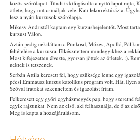
közös szórólapot. Tündi is kifogásolta a nyitó lapot rajta, 
ötlete, hogy mit csináljak vele. Kati lekorrektúrázta. Úgy
lesz a nyári kurzusok szórólapja.
Mikesy Andristól kaptam egy kurzusbejelentőt. Most tart
kurzust Válon.
Aztán pedig nekiláttam a Pünkösd, Mózes, Apolló, Pál ku
feltételére a kurzusra. Elkészítettem mindegyikhez a rekl
Most kifejezetten élvezte, gyorsan jöttek az ötletek. :). R
nektek is tetszenek.
Serbán Attila keresett fel, hogy szüksége lenne egy igazol
pécsi Emmausz kurzus katolikus program volt. Hát, ilyen s
Szóval iratokat szkenneltem és igazolást írtam.
Felkeresett egy győri egyházmegyés pap, hogy szeretné fe
egyik rajzunkat. Nem az első, aki felhasználja, de ő az első,
Meg is kapta a hozzájárulásom.
Hétvége