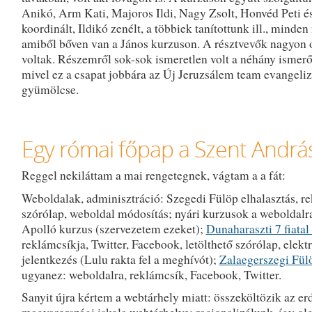
Anikó, Arm Kati, Majoros Ildi, Nagy Zsolt, Honvéd Peti é
koordinált, Ildikó zenélt, a többiek tanítottunk ill., minden
amiből bőven van a János kurzuson. A résztvevők nagyon 
voltak. Részemről sok-sok ismeretlen volt a néhány ismerő
mivel ez a csapat jobbára az Új Jeruzsálem team evangeliz
gyümölcse.
Egy római főpap a Szent Andrá
Reggel nekiláttam a mai rengetegnek, vágtam a a fát:
Weboldalak, adminisztráció: Szegedi Fülöp elhalasztás, r
szórólap, weboldal módosítás; nyári kurzusok a weboldalra
Apolló kurzus (szervezetem ezeket);
Dunaharaszti 7 fiatal
reklámcsíkja, Twitter, Facebook, letölthető szórólap, elekt
jelentkezés (Lulu rakta fel a meghívót);
Zalaegerszegi Fül
ugyanez: weboldalra, reklámcsík, Facebook, Twitter.
Sanyit újra kértem a webtárhely miatt: összeköltözik az erd