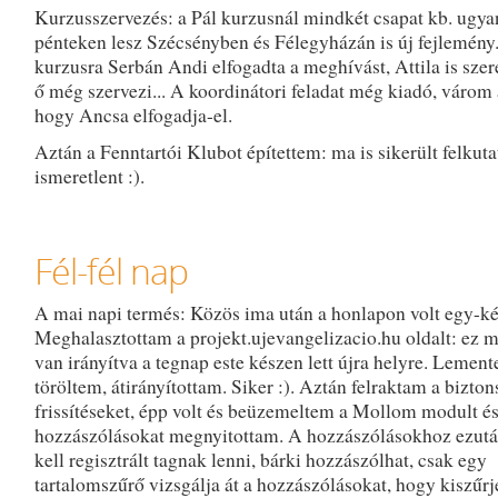
Kurzusszervezés: a Pál kurzusnál mindkét csapat kb. ugyan
pénteken lesz Szécsényben és Félegyházán is új fejlemény
kurzusra Serbán Andi elfogadta a meghívást, Attila is szer
ő még szervezi... A koordinátori feladat még kiadó, várom 
hogy Ancsa elfogadja-el.
Aztán a Fenntartói Klubot építettem: ma is sikerült felkuta
ismeretlent :).
Fél-fél nap
A mai napi termés: Közös ima után a honlapon volt egy-ké
Meghalasztottam a projekt.ujevangelizacio.hu oldalt: ez m
van irányítva a tegnap este készen lett újra helyre. Lement
töröltem, átirányítottam. Siker :). Aztán felraktam a bizton
frissítéseket, épp volt és beüzemeltem a Mollom modult és
hozzászólásokat megnyitottam. A hozzászólásokhoz ezut
kell regisztrált tagnak lenni, bárki hozzászólhat, csak egy
tartalomszűrő vizsgálja át a hozzászólásokat, hogy kiszűrj