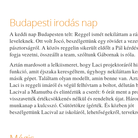
Budapesti irodás nap
A keddi nap Budapesten telt: Reggel ismét nekiláttam a r
leveleknek. Ott volt Jocó, beszélgettünk egy rövidet a vezet
pásztorságról. A közös reggelin sikerült eldőlt a Pál kérdé
fogja vezetni, összeállt a team, szóltunk Gábornak is róla.
Aztán mardosott a lelkiismeret, hogy Laci projektoráról hi
funkció, amit éjszaka keresgéltem, úgyhogy nekiláttam ke
másik gépet. Találtam olyan modellt, amin benne van. Aztá
Laci is reggeli imáról és végül felhívtam a boltot, délutá
Lacival a Mamutba és elintéztük a cserét: 6 órát ment a pro
visszavették értékcsökkenés nélkül és rendeltek újat. Hár
munkanap a kulcsszó. Csütörtökre ígérték. És közben jót
beszélgettünk Lacival az iskoláról, lehetőségekről, tervekr