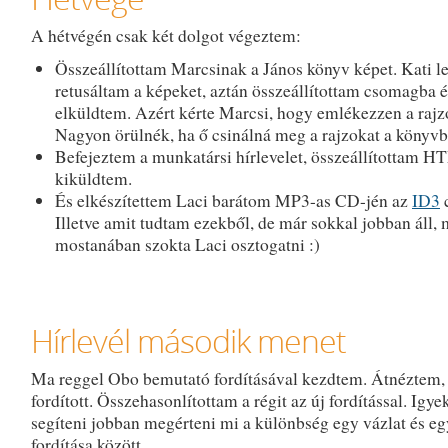
A hétvégén csak két dolgot végeztem:
Összeállítottam Marcsinak a János könyv képet. Kati le
retusáltam a képeket, aztán összeállítottam csomagba é
elküldtem. Azért kérte Marcsi, hogy emlékezzen a rajz
Nagyon örülnék, ha ő csinálná meg a rajzokat a könyvb
Befejeztem a munkatársi hírlevelet, összeállítottam 
kiküldtem.
És elkészítettem Laci barátom MP3-as CD-jén az
ID3
Illetve amit tudtam ezekből, de már sokkal jobban áll,
mostanában szokta Laci osztogatni :)
Hírlevél második menet
Ma reggel Obo bemutató fordításával kezdtem. Átnéztem,
fordított. Összehasonlítottam a régit az új fordítással. Igy
segíteni jobban megérteni mi a különbség egy vázlat és e
fordítása között.