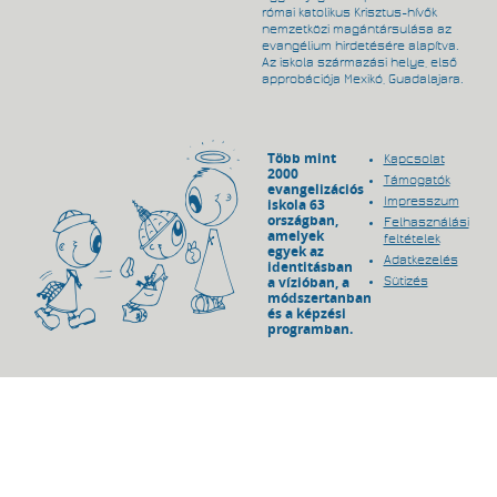
római katolikus Krisztus-hívők
nemzetközi magántársulása az
evangélium hirdetésére alapítva.
Az iskola származási helye, első
approbációja Mexikó, Guadalajara.
Több mint
Kapcsolat
2000
Támogatók
evangelizációs
Impresszum
iskola 63
országban,
Felhasználási
amelyek
feltételek
egyek az
Adatkezelés
identitásban
a vízióban, a
Sütizés
módszertanban
és a képzési
programban.