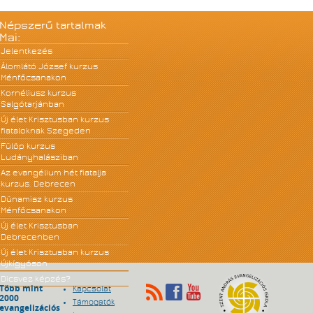
Népszerű tartalmak
Mai:
Jelentkezés
Álomlátó József kurzus
Ménfőcsanakon
Kornéliusz kurzus
Salgótarjánban
Új élet Krisztusban kurzus
fiataloknak Szegeden
Fülöp kurzus
Ludányhalásziban
Az evangélium hét fiatalja
kurzus, Debrecen
Dünamisz kurzus
Ménfőcsanakon
Új élet Krisztusban
Debrecenben
Új élet Krisztusban kurzus
Újkígyóson
Dicsvez képzés?
Több mint
Kapcsolat
2000
Támogatók
evangelizációs