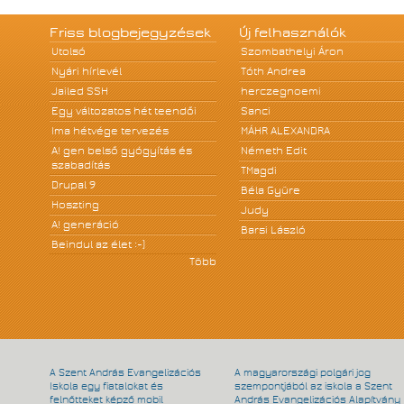
Friss blogbejegyzések
Új felhasználók
Utolsó
Szombathelyi Áron
Nyári hírlevél
Tóth Andrea
Jailed SSH
herczegnoemi
Egy változatos hét teendői
Sanci
Ima hétvége tervezés
MÁHR ALEXANDRA
A! gen belső gyógyítás és
Németh Edit
szabadítás
TMagdi
Drupal 9
Béla Gyüre
Hoszting
Judy
A! generáció
Barsi László
Beindul az élet :-)
Több
A Szent András Evangelizációs
A magyarországi polgári jog
Iskola egy fiatalokat és
szempontjából az iskola a Szent
felnőtteket képző mobil
András Evangelizációs Alapítvány