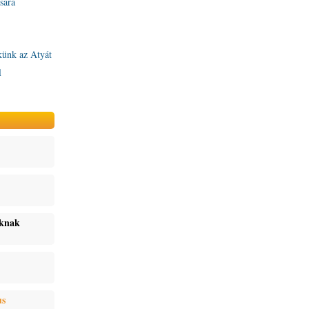
sára
künk az Atyát
l
oknak
us