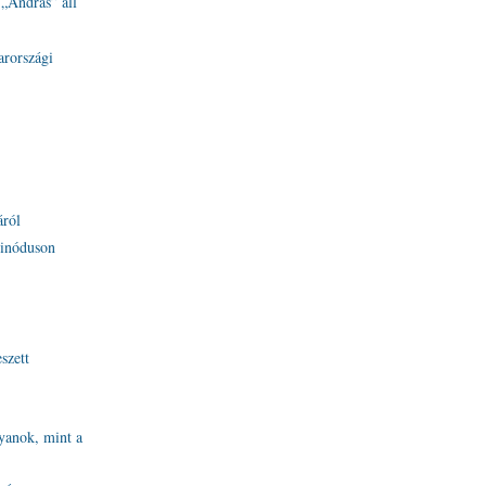
„András” áll
arországi
áról
zinóduson
szett
lyanok, mint a