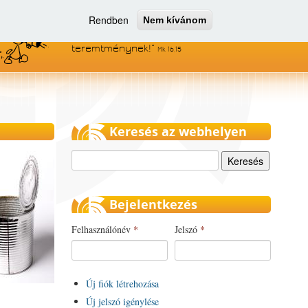
Rendben
Nem kívánom
Menjetek el az egész világra, és
hirdessétek az evangéliumot minden
teremtménynek!
Mk 16,15
Keresés az webhelyen
Keresés
Bejelentkezés
Felhasználónév
*
Jelszó
*
Új fiók létrehozása
Új jelszó igénylése