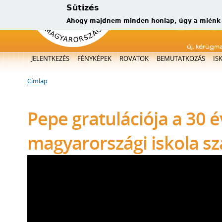
Sütizés
Ahogy majdnem minden honlap, úgy a miénk is
új, kérügm
Főmenü
JELENTKEZÉS
FÉNYKÉPEK
ROVATOK
BEMUTATKOZÁS
IS
Címlap
Jelenlegi hely
Pepe gratulációja a 30 
magyarországi iskola s