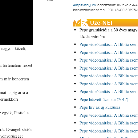
Alapítványunk
adószáma: 18257616-1-4
bankszámlaszáma: 12011148-00130975
Üze-NET
Pepe gratulációja a 30 éves magy
iskola számára
Pepe videótanítása: A Biblia sze
 nagyon közeli,
Pepe videótanítása: A Biblia sze
Pepe videótanítása: A Biblia sze
 történetem részét
Pepe videótanítása: A Biblia sze
Pepe videótanítása: A Biblia sze
tam már koncerten
Pepe videótanítása: A Biblia sze
Pepe videótanítása: A Biblia sze
ai napig arra a
gyermekkori
Pepe húsvéti üzenete (2017)
Pepe hív az új kurzusra
egyik, Pesttel a
Pepe videótanítása: A Biblia sze
Pepe videótanítása: A Biblia sze
rás Evangelizációs
Pepe videótanítása: A Biblia sze
gyönyörűséget