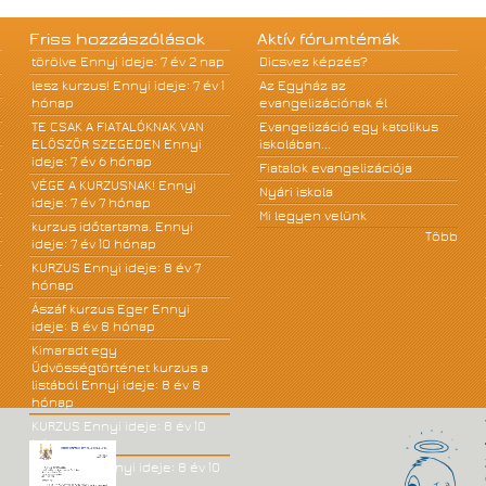
Friss hozzászólások
Aktív fórumtémák
törölve
Ennyi ideje: 7 év 2 nap
Dicsvez képzés?
lesz kurzus!
Ennyi ideje: 7 év 1
Az Egyház az
hónap
evangelizációnak él
TE CSAK A FIATALÓKNAK VAN
Evangelizáció egy katolikus
ELÖSZÖR SZEGEDEN
Ennyi
iskolában...
ideje: 7 év 6 hónap
Fiatalok evangelizációja
VÉGE A KURZUSNAK!
Ennyi
Nyári iskola
ideje: 7 év 7 hónap
Mi legyen velünk
kurzus időtartama.
Ennyi
Több
ideje: 7 év 10 hónap
KURZUS
Ennyi ideje: 8 év 7
hónap
Ászáf kurzus Eger
Ennyi
ideje: 8 év 8 hónap
Kimaradt egy
Üdvösségtörténet kurzus a
listából
Ennyi ideje: 8 év 8
hónap
KURZUS
Ennyi ideje: 8 év 10
hónap
JÓ KÖNYV!
Ennyi ideje: 8 év 10
hónap