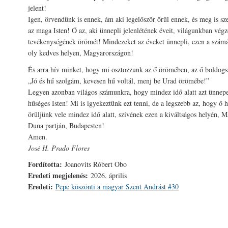
jelent!
Igen, örvendünk is ennek, ám aki legelőször örül ennek, és meg is sze
az maga Isten! Ő az, aki ünnepli jelenlétének éveit, világunkban végz
tevékenységének örömét! Mindezeket az éveket ünnepli, ezen a szám
oly kedves helyen, Magyarországon!
És arra hív minket, hogy mi osztozzunk az ő örömében, az ő boldog
„Jó és hű szolgám, kevesen hű voltál, menj be Urad örömébe!”
Legyen azonban világos számunkra, hogy mindez idő alatt azt ünnepe
hűséges Isten! Mi is igyekeztünk ezt tenni, de a legszebb az, hogy ő 
örüljünk vele mindez idő alatt, szívének ezen a kiváltságos helyén, 
Duna partján, Budapesten!
Amen.
José H. Prado Flores
Fordította:
Joanovits Róbert Obo
Eredeti megjelenés:
2026. április
Eredeti:
Pepe köszönti a magyar Szent Andrást #30