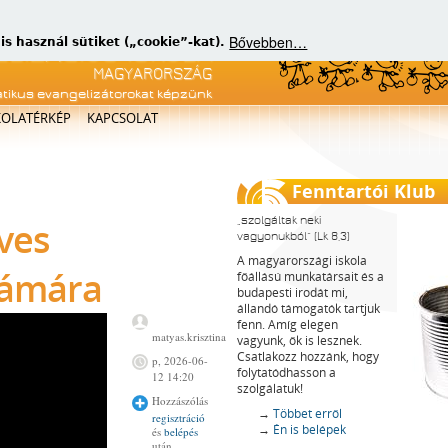
Bővebben…
 használ sütiket („cookie”-kat).
atikus evangelizátorokat képzünk
KOLATÉRKÉP
KAPCSOLAT
Fenntartói Klub
szolgáltak neki
éves
vagyonukból
(Lk 8,3)
A magyarországi iskola
zámára
főállású munkatársait és a
budapesti irodát mi,
állandó támogatók tartjuk
fenn. Amíg elegen
matyas.krisztina
vagyunk, ők is lesznek.
Csatlakozz hozzánk, hogy
p, 2026-06-
folytatódhasson a
12 14:20
szolgálatuk!
Hozzászólás
→
Többet erről
regisztráció
→
Én is belépek
és
belépés
után