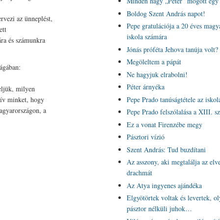
Minden nagy „Péter” mögött egy 
Boldog Szent András napot!
rvezi az ünneplést,
Pepe gratulációja a 20 éves magy
ett
iskola számára
ára és számunkra
Jónás próféta Jehova tanúja volt?
Megöleltem a pápát
ságában:
Ne hagyjuk elrabolni!
Péter árnyéka
ljük, milyen
hív minket, hogy
Pepe Prado tanúságtétele az iskol
Magyarországon, a
Pepe Prado felszólalása a XIII. s
Ez a vonat Firenzébe megy
Pásztori vízió
Szent András: Tud buzdítani
Az asszony, aki megtalálja az elve
drachmát
Az Atya ingyenes ajándéka
Elgyötörtek voltak és levertek, o
pásztor nélküli juhok…