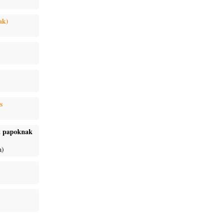
ak)
s
ét papoknak
a)