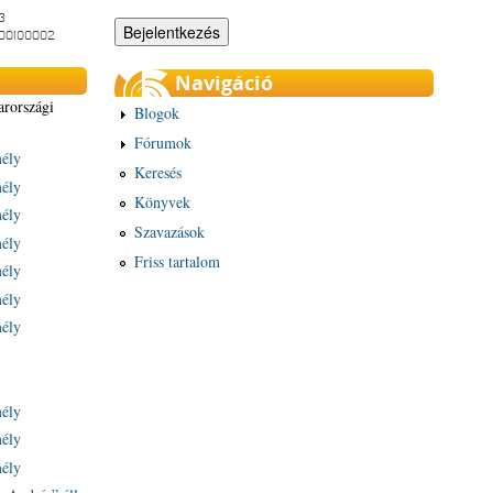
3
-00100002
Navigáció
arországi
Blogok
Fórumok
mély
Keresés
mély
Könyvek
mély
Szavazások
mély
Friss tartalom
mély
mély
mély
mély
mély
mély