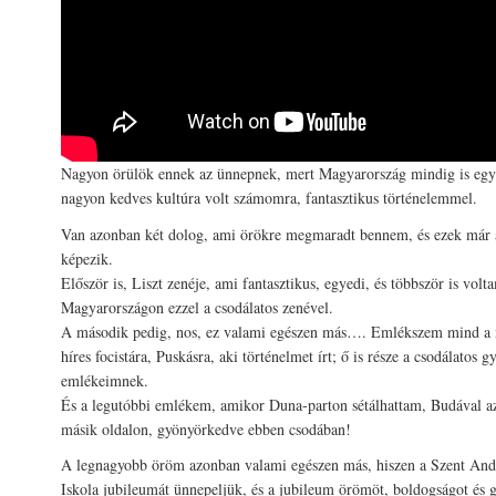
Nagyon örülök ennek az ünnepnek, mert Magyarország mindig is egy
nagyon kedves kultúra volt számomra, fantasztikus történelemmel.
Van azonban két dolog, ami örökre megmaradt bennem, és ezek már a
képezik.
Először is, Liszt zenéje, ami fantasztikus, egyedi, és többször is vol
Magyarországon ezzel a csodálatos zenével.
A második pedig, nos, ez valami egészen más…. Emlékszem mind a m
híres focistára, Puskásra, aki történelmet írt; ő is része a csodálatos 
emlékeimnek.
És a legutóbbi emlékem, amikor Duna-parton sétálhattam, Budával az 
másik oldalon, gyönyörkedve ebben csodában!
A legnagyobb öröm azonban valami egészen más, hiszen a Szent And
Iskola jubileumát ünnepeljük, és a jubileum örömöt, boldogságot és 