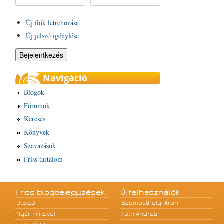
Új fiók létrehozása
Új jelszó igénylése
Navigáció
Blogok
Fórumok
Keresés
Könyvek
Szavazások
Friss tartalom
Friss blogbejegyzések
Új felhasználók
Utolsó
Szombathelyi Áron
Nyári hírlevél
Tóth Andrea