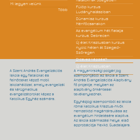
fiataloknak Szegeden
Mi legyen velünk
Fülöp kurzus
Több
Ludányhalásziban
Dünamisz kurzus
Ménfőcsanakon
Az evangélium hét fiatalja
kurzus, Debrecen
Új élet Krisztusban kurzus
nyolc héten át Szeged-
Szőregen
Dicsvez képzés?
Új élet Krisztusban
A Szent András Evangelizációs
A magyarországi polgári jog
Debrecenben
Iskola egy fiatalokat és
szempontjából az iskola a Szent
felnőtteket képző mobil
András Evangelizációs Alapítvány
iskolahálózat, amely evangelizál
fő projektje, melyben az
és kérügmatikus
alapítvány önkéntesei
evangelizátorokat képez a
tevékenykednek.
Katolikus Egyház számára.
Egyházjogi szempontból az iskola
római katolikus Krisztus-hívők
nemzetközi magántársulása az
evangélium hirdetésére alapítva.
Az iskola származási helye, első
approbációja Mexikó, Guadalajara.