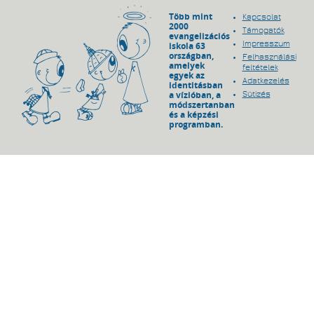
Több mint
Kapcsolat
2000
Támogatók
evangelizációs
Impresszum
iskola 63
országban,
Felhasználási
amelyek
feltételek
egyek az
Adatkezelés
identitásban
a vízióban, a
Sütizés
módszertanban
és a képzési
programban.