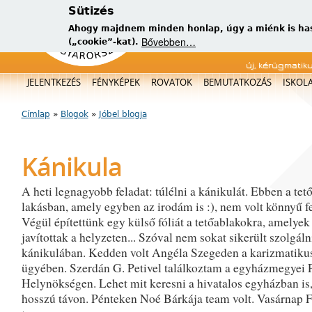
Sütizés
Ahogy majdnem minden honlap, úgy a miénk is has
Bővebben…
(„cookie”-kat).
új, kérügmatik
Főmenü
JELENTKEZÉS
FÉNYKÉPEK
ROVATOK
BEMUTATKOZÁS
ISKOL
Címlap
»
Blogok
»
Jóbel blogja
Jelenlegi hely
Kánikula
A heti legnagyobb feladat: túlélni a kánikulát. Ebben a tető
lakásban, amely egyben az irodám is :), nem volt könnyű fe
Végül építettünk egy külső fóliát a tetőablakokra, amelyek 
javítottak a helyzeten... Szóval nem sokat sikerült szolgáln
kánikulában. Kedden volt Angéla Szegeden a karizmatikus
ügyében. Szerdán G. Petivel találkoztam a egyházmegyei P
Helynökségen. Lehet mit keresni a hivatalos egyházban is,
hosszú távon. Pénteken Noé Bárkája team volt. Vasárnap 