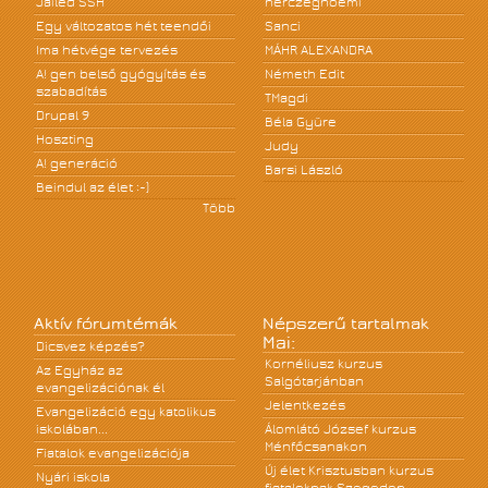
Jailed SSH
herczegnoemi
Egy változatos hét teendői
Sanci
Ima hétvége tervezés
MÁHR ALEXANDRA
A! gen belső gyógyítás és
Németh Edit
szabadítás
TMagdi
Drupal 9
Béla Gyüre
Hoszting
Judy
A! generáció
Barsi László
Beindul az élet :-)
Több
Aktív fórumtémák
Népszerű tartalmak
Mai:
Dicsvez képzés?
Kornéliusz kurzus
Az Egyház az
Salgótarjánban
evangelizációnak él
Jelentkezés
Evangelizáció egy katolikus
iskolában...
Álomlátó József kurzus
Ménfőcsanakon
Fiatalok evangelizációja
Új élet Krisztusban kurzus
Nyári iskola