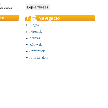
3
-00100002
um
Navigáció
Blogok
Fórumok
Keresés
Könyvek
Szavazások
Friss tartalom