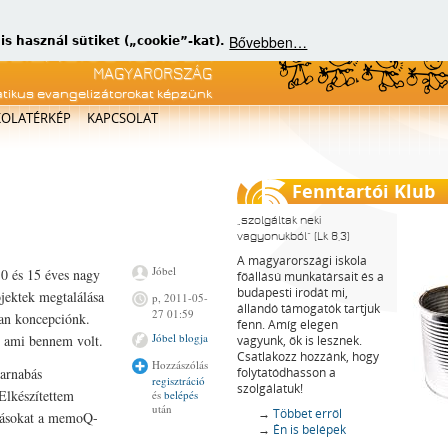
Bővebben…
 használ sütiket („cookie”-kat).
atikus evangelizátorokat képzünk
KOLATÉRKÉP
KAPCSOLAT
Fenntartói Klub
szolgáltak neki
vagyonukból
(Lk 8,3)
A magyarországi iskola
Jóbel
0 és 15 éves nagy
főállású munkatársait és a
budapesti irodát mi,
ojektek megtalálása
p, 2011-05-
állandó támogatók tartjuk
27 01:59
 van koncepciónk.
fenn. Amíg elegen
Jóbel blogja
 ami bennem volt.
vagyunk, ők is lesznek.
Csatlakozz hozzánk, hogy
Hozzászólás
Barnabás
folytatódhasson a
regisztráció
szolgálatuk!
 Elkészítettem
és
belépés
után
→
Többet erről
ításokat a memoQ-
→
Én is belépek