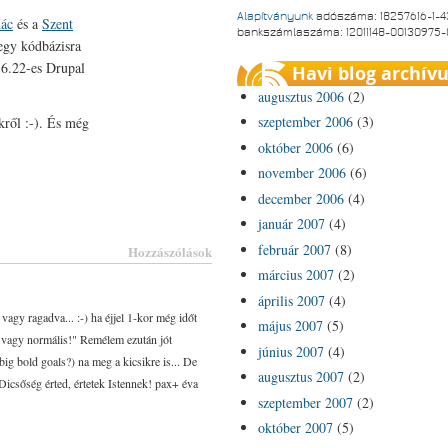
Alapítványunk
adószáma: 18257616-1-4
nác
és a
Szent
bankszámlaszáma: 12011148-00130975
egy kódbázisra
 6.22-es Drupal
Havi blog archív
augusztus 2006
(2)
szeptember 2006
(3)
kről :-). És még
október 2006
(6)
november 2006
(6)
december 2006
(4)
január 2007
(4)
február 2007
(8)
Hozzászólások
március 2007
(2)
április 2007
(4)
agy ragadva... :-) ha éjjel 1-kor még időt
május 2007
(5)
 vagy normális!" Remélem ezután jót
június 2007
(4)
ig bold goals?) na meg a kicsikre is... De
augusztus 2007
(2)
icsőség érted, értetek Istennek! pax+ éva
szeptember 2007
(2)
október 2007
(5)