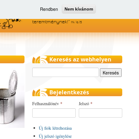
Rendben
Nem kívánom
Menjetek el az egész világra, és
hirdessétek az evangéliumot minden
teremtménynek!
Mk 16,15
Keresés az webhelyen
Keresés
Bejelentkezés
Felhasználónév
*
Jelszó
*
Új fiók létrehozása
Új jelszó igénylése