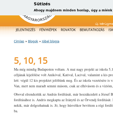
Sütizés
Ahogy majdnem minden honlap, úgy a miénk is
új, kérügm
Főmenü
JELENTKEZÉS
FÉNYKÉPEK
ROVATOK
BEMUTATKOZÁS
IS
Címlap
»
Blogok
»
Jóbel blogja
Jelenlegi hely
5, 10, 15
Ma még mindig Budapesten voltam. A mai nagy projekt az iskola 5,1
céljának kijelölése volt Anikóval, Katival, Lacival, valamint a kis pr
lett: végül 12 kis projektet jelöltünk meg. És az iskola vezetésére is
Van, mert nem maradt semmi másom, csak az elhívásom és a vízióm,
Oboval elrendeztük az András fordítását, már hozzákezdett a József 
fordításához is. Andris megkapta az Iránytű és az Örvendj fordítását.
nekik, már dolgozhatnak is. Jó, hogy húsvétkor bevittem a régi ford
ba.