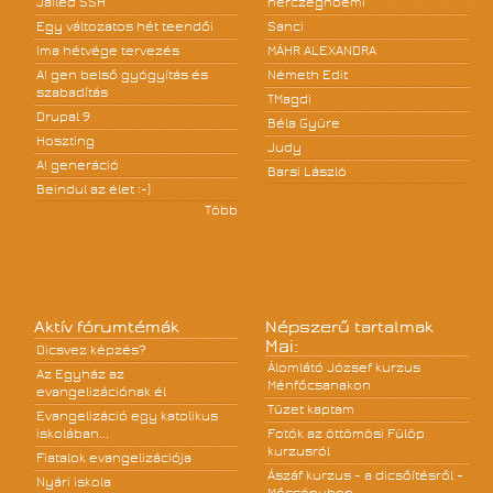
Jailed SSH
herczegnoemi
Egy változatos hét teendői
Sanci
Ima hétvége tervezés
MÁHR ALEXANDRA
A! gen belső gyógyítás és
Németh Edit
szabadítás
TMagdi
Drupal 9
Béla Gyüre
Hoszting
Judy
A! generáció
Barsi László
Beindul az élet :-)
Több
Aktív fórumtémák
Népszerű tartalmak
Mai:
Dicsvez képzés?
Álomlátó József kurzus
Az Egyház az
Ménfőcsanakon
evangelizációnak él
Tüzet kaptam
Evangelizáció egy katolikus
iskolában...
Fotók az öttömösi Fülöp
kurzusról
Fiatalok evangelizációja
Ászáf kurzus - a dicsőítésről -
Nyári iskola