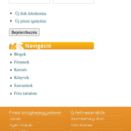
Új fiók létrehozása
Új jelszó igénylése
Navigáció
Blogok
Fórumok
Keresés
Könyvek
Szavazások
Friss tartalom
Friss blogbejegyzések
Új felhasználók
Utolsó
Szombathelyi Áron
Nyári hírlevél
Tóth Andrea