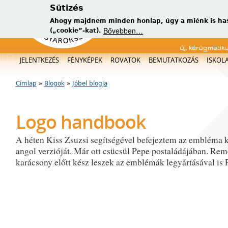
Sütizés
Ahogy majdnem minden honlap, úgy a miénk is has
Bővebben…
(„cookie”-kat).
új, kérügmatik
Főmenü
JELENTKEZÉS
FÉNYKÉPEK
ROVATOK
BEMUTATKOZÁS
ISKOL
Címlap
»
Blogok
»
Jóbel blogja
Jelenlegi hely
Logo handbook
A héten Kiss Zsuzsi segítségével befejeztem az embléma 
angol verzióját. Már ott csücsül Pepe postaládájában. R
karácsony előtt kész leszek az emblémák legyártásával is 