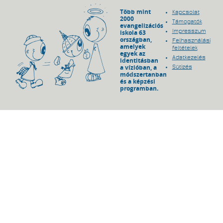
Több mint
Kapcsolat
2000
Támogatók
evangelizációs
Impresszum
iskola 63
országban,
Felhasználási
amelyek
feltételek
egyek az
Adatkezelés
identitásban
a vízióban, a
Sütizés
módszertanban
és a képzési
programban.