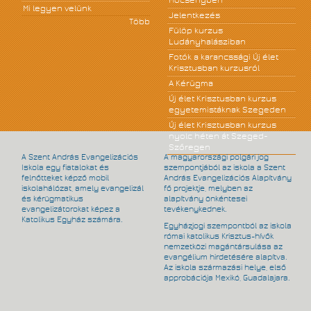
Mőcsényben
Mi legyen velünk
Jelentkezés
Több
Fülöp kurzus
Ludányhalásziban
Fotók a karancssági Új élet
Krisztusban kurzusról
A Kérügma
Új élet Krisztusban kurzus
egyetemistáknak Szegeden
Új élet Krisztusban kurzus
nyolc héten át Szeged-
Szőregen
A Szent András Evangelizációs
A magyarországi polgári jog
Iskola egy fiatalokat és
szempontjából az iskola a Szent
felnőtteket képző mobil
András Evangelizációs Alapítvány
iskolahálózat, amely evangelizál
fő projektje, melyben az
és kérügmatikus
alapítvány önkéntesei
evangelizátorokat képez a
tevékenykednek.
Katolikus Egyház számára.
Egyházjogi szempontból az iskola
római katolikus Krisztus-hívők
nemzetközi magántársulása az
evangélium hirdetésére alapítva.
Az iskola származási helye, első
approbációja Mexikó, Guadalajara.