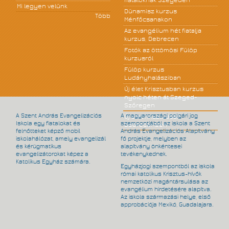
fiataloknak Szegeden
Mi legyen velünk
Dünamisz kurzus
Több
Ménfőcsanakon
Az evangélium hét fiatalja
kurzus, Debrecen
Fotók az öttömösi Fülöp
kurzusról
Fülöp kurzus
Ludányhalásziban
Új élet Krisztusban kurzus
nyolc héten át Szeged-
Szőregen
A Szent András Evangelizációs
A magyarországi polgári jog
Új élet Krisztusban
Iskola egy fiatalokat és
szempontjából az iskola a Szent
Debrecenben
felnőtteket képző mobil
András Evangelizációs Alapítvány
iskolahálózat, amely evangelizál
fő projektje, melyben az
és kérügmatikus
alapítvány önkéntesei
evangelizátorokat képez a
tevékenykednek.
Katolikus Egyház számára.
Egyházjogi szempontból az iskola
római katolikus Krisztus-hívők
nemzetközi magántársulása az
evangélium hirdetésére alapítva.
Az iskola származási helye, első
approbációja Mexikó, Guadalajara.