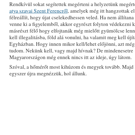
Rendkívül sokat segítettek megérteni a helyzetünk megér
atya szavai Szent Ferencről
, amelyek még itt hangzottak el.
félreállít, hogy újat cselekedhessen veled. Ha nem állítana
venne ki a figyelemből, akkor egyrészt folyton védekezni k
másrészt félő hogy elfojtanák még mielőtt gyümölcse len
kell illegalitásba, föld alá vonulni, ha valamit meg kell újít
Egyházban. Hogy innen mikor kell/lehet előjönni, azt mé
tudom. Nekünk kell, vagy majd hívnak? De mindenesetre
Magyarországon még ennek nincs itt az ideje, úgy látom.
Szóval, a hőmérőt most kihúzom és megyek tovább. Majd
egyszer újra megnézzük, hol állunk.