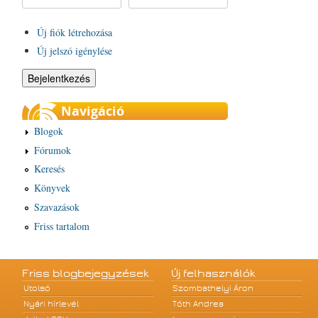
Új fiók létrehozása
Új jelszó igénylése
Navigáció
Blogok
Fórumok
Keresés
Könyvek
Szavazások
Friss tartalom
Friss blogbejegyzések
Új felhasználók
Utolsó
Szombathelyi Áron
Nyári hírlevél
Tóth Andrea