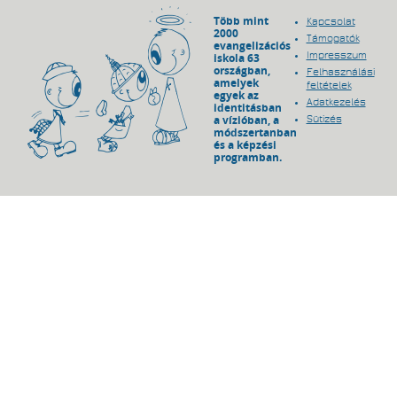
Több mint
Kapcsolat
2000
Támogatók
evangelizációs
Impresszum
iskola 63
országban,
Felhasználási
amelyek
feltételek
egyek az
Adatkezelés
identitásban
a vízióban, a
Sütizés
módszertanban
és a képzési
programban.