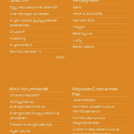
Jailed SSH
herczegnoemi
Egy változatos hét teendői
Sanci
Ima hétvége tervezés
MÁHR ALEXANDRA
A! gen belső gyógyítás és
Németh Edit
szabadítás
TMagdi
Drupal 9
Béla Gyüre
Hoszting
Judy
A! generáció
Barsi László
Beindul az élet :-)
Több
Aktív fórumtémák
Népszerű tartalmak
Mai:
Dicsvez képzés?
Jelentkezés
Az Egyház az
evangelizációnak él
Álomlátó József kurzus
Ménfőcsanakon
Evangelizáció egy katolikus
iskolában...
Kornéliusz kurzus
Salgótarjánban
Fiatalok evangelizációja
Új élet Krisztusban kurzus
Nyári iskola