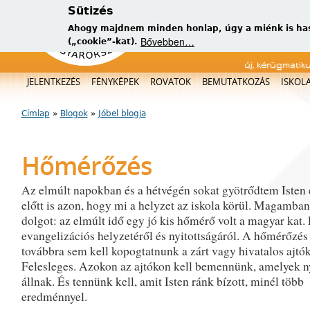
Sütizés
Ahogy majdnem minden honlap, úgy a miénk is has
Bővebben…
(„cookie”-kat).
új, kérügmatik
Főmenü
JELENTKEZÉS
FÉNYKÉPEK
ROVATOK
BEMUTATKOZÁS
ISKOL
Címlap
»
Blogok
»
Jóbel blogja
Jelenlegi hely
Hőmérőzés
Az elmúlt napokban és a hétvégén sokat gyötrődtem Iste
előtt is azon, hogy mi a helyzet az iskola körül. Magamban
dolgot: az elmúlt idő egy jó kis hőmérő volt a magyar kat.
evangelizációs helyzetéről és nyitottságáról. A hőmérőzé
továbbra sem kell kopogtatnunk a zárt vagy hivatalos ajtó
Felesleges. Azokon az ajtókon kell bemennünk, amelyek n
állnak. És tennünk kell, amit Isten ránk bízott, minél több
eredménnyel.