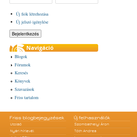
Új fiók létrehozása
Új jelszó igénylése
Navigáció
Blogok
Fórumok
Keresés
Könyvek
Szavazások
Friss tartalom
Friss blogbejegyzések
Új felhasználók
Utolsó
Szombathelyi Áron
Nyári hírlevél
Tóth Andrea