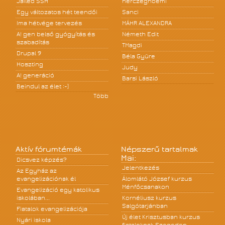
Jailed SSH
herczegnoemi
Egy változatos hét teendői
Sanci
Ima hétvége tervezés
MÁHR ALEXANDRA
A! gen belső gyógyítás és
Németh Edit
szabadítás
TMagdi
Drupal 9
Béla Gyüre
Hoszting
Judy
A! generáció
Barsi László
Beindul az élet :-)
Több
Aktív fórumtémák
Népszerű tartalmak
Mai:
Dicsvez képzés?
Jelentkezés
Az Egyház az
evangelizációnak él
Álomlátó József kurzus
Ménfőcsanakon
Evangelizáció egy katolikus
iskolában...
Kornéliusz kurzus
Salgótarjánban
Fiatalok evangelizációja
Új élet Krisztusban kurzus
Nyári iskola