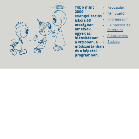
Több mint
Kapcsolat
2000
Támogatók
evangelizációs
Impresszum
iskola 63
országban,
Felhasználási
amelyek
feltételek
egyek az
Adatkezelés
identitásban
a vízióban, a
Sütizés
módszertanban
és a képzési
programban.