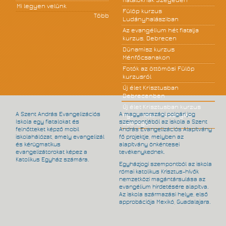
fiataloknak Szegeden
Mi legyen velünk
Fülöp kurzus
Több
Ludányhalásziban
Az evangélium hét fiatalja
kurzus, Debrecen
Dünamisz kurzus
Ménfőcsanakon
Fotók az öttömösi Fülöp
kurzusról
Új élet Krisztusban
Debrecenben
Új élet Krisztusban kurzus
A Szent András Evangelizációs
A magyarországi polgári jog
nyolc héten át Szeged-
Iskola egy fiatalokat és
szempontjából az iskola a Szent
Szőregen
felnőtteket képző mobil
András Evangelizációs Alapítvány
iskolahálózat, amely evangelizál
fő projektje, melyben az
és kérügmatikus
alapítvány önkéntesei
evangelizátorokat képez a
tevékenykednek.
Katolikus Egyház számára.
Egyházjogi szempontból az iskola
római katolikus Krisztus-hívők
nemzetközi magántársulása az
evangélium hirdetésére alapítva.
Az iskola származási helye, első
approbációja Mexikó, Guadalajara.