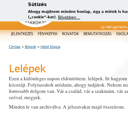
Sütizés
Ahogy majdnem minden honlap, úgy a miénk is has
Bővebben…
(„cookie”-kat).
új, kérügmatik
Főmenü
JELENTKEZÉS
FÉNYKÉPEK
ROVATOK
BEMUTATKOZÁS
ISKOL
Címlap
»
Blogok
»
Jóbel blogja
Jelenlegi hely
Lelépek
Ezen a különleges napon eldöntöttem: lelépek. Itt hagyom 
kócerájt. Folytassátok utódaim, ahogy tudjátok. Nekem má
fontosabb dolgom van. Vár a család, vár a szakmám, vár az
szóval, megyek.
Minden le van archiválva. A jelszavakat majd összeírom.