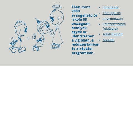
Több mint
Kapcsolat
2000
Támogatók
evangelizációs
Impresszum
iskola 63
országban,
Felhasználási
amelyek
feltételek
egyek az
Adatkezelés
identitásban
a vízióban, a
Sütizés
módszertanban
és a képzési
programban.