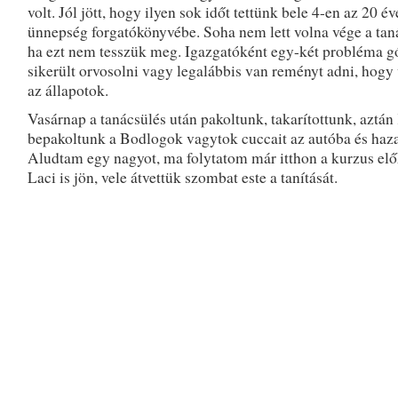
volt. Jól jött, hogy ilyen sok időt tettünk bele 4-en az 20 év
ünnepség forgatókönyvébe. Soha nem lett volna vége a tan
ha ezt nem tesszük meg. Igazgatóként egy-két probléma g
sikerült orvosolni vagy legalábbis van reményt adni, hogy
az állapotok.
Vasárnap a tanácsülés után pakoltunk, takarítottunk, aztán
bepakoltunk a Bodlogok vagytok cuccait az autóba és haz
Aludtam egy nagyot, ma folytatom már itthon a kurzus elők
Laci is jön, vele átvettük szombat este a tanítását.