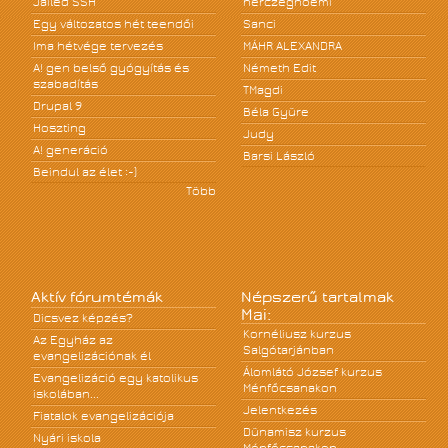
Jailed SSH
herczegnoemi
Egy változatos hét teendői
Sanci
Ima hétvége tervezés
MÁHR ALEXANDRA
A! gen belső gyógyítás és
Németh Edit
szabadítás
TMagdi
Drupal 9
Béla Gyüre
Hoszting
Judy
A! generáció
Barsi László
Beindul az élet :-)
Több
Aktív fórumtémák
Népszerű tartalmak
Mai:
Dicsvez képzés?
Kornéliusz kurzus
Az Egyház az
Salgótarjánban
evangelizációnak él
Álomlátó József kurzus
Evangelizáció egy katolikus
Ménfőcsanakon
iskolában...
Jelentkezés
Fiatalok evangelizációja
Dünamisz kurzus
Nyári iskola