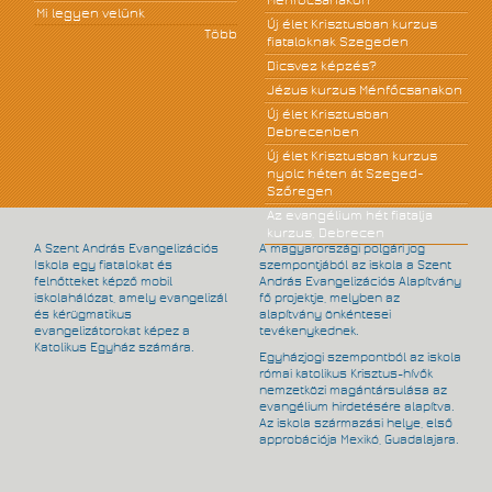
Ménfőcsanakon
Mi legyen velünk
Új élet Krisztusban kurzus
Több
fiataloknak Szegeden
Dicsvez képzés?
Jézus kurzus Ménfőcsanakon
Új élet Krisztusban
Debrecenben
Új élet Krisztusban kurzus
nyolc héten át Szeged-
Szőregen
Az evangélium hét fiatalja
kurzus, Debrecen
A Szent András Evangelizációs
A magyarországi polgári jog
Iskola egy fiatalokat és
szempontjából az iskola a Szent
felnőtteket képző mobil
András Evangelizációs Alapítvány
iskolahálózat, amely evangelizál
fő projektje, melyben az
és kérügmatikus
alapítvány önkéntesei
evangelizátorokat képez a
tevékenykednek.
Katolikus Egyház számára.
Egyházjogi szempontból az iskola
római katolikus Krisztus-hívők
nemzetközi magántársulása az
evangélium hirdetésére alapítva.
Az iskola származási helye, első
approbációja Mexikó, Guadalajara.