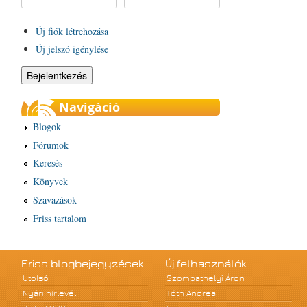
Új fiók létrehozása
Új jelszó igénylése
Navigáció
Blogok
Fórumok
Keresés
Könyvek
Szavazások
Friss tartalom
Friss blogbejegyzések
Új felhasználók
Utolsó
Szombathelyi Áron
Nyári hírlevél
Tóth Andrea