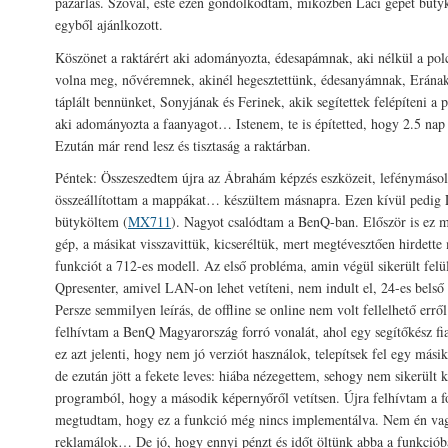
pazarlás. Szóval, este ezen gondolkodtam, miközben Laci gépét büty
egyből ajánlkozott.
Köszönet a raktárért aki adományozta, édesapámnak, aki nélkül a pol
volna meg, nővéremnek, akinél hegesztettünk, édesanyámnak, Erának
táplált bennünket, Sonyjának és Ferinek, akik segítettek felépíteni a 
aki adományozta a faanyagot… Istenem, te is építetted, hogy 2.5 nap a
Ezután már rend lesz és tisztaság a raktárban.
Péntek: Összeszedtem újra az Ábrahám képzés eszközeit, lefénymáso
összeállítottam a mappákat… készültem másnapra. Ezen kívül pedig L
bütyköltem (
MX711
). Nagyot csalódtam a BenQ-ban. Először is ez 
gép, a másikat visszavittük, kicseréltük, mert megtévesztően hirdet
funkciót a 712-es modell. Az első probléma, amin végül sikerült felü
Qpresenter, amivel LAN-on lehet vetíteni, nem indult el, 24-es belső
Persze semmilyen leírás, de offline se online nem volt fellelhető err
felhívtam a BenQ Magyarország forró vonalát, ahol egy segítőkész fi
ez azt jelenti, hogy nem jó verziót használok, telepítsek fel egy mási
de ezután jött a fekete leves: hiába nézegettem, sehogy nem sikerült 
programból, hogy a második képernyőről vetítsen. Újra felhívtam a f
megtudtam, hogy ez a funkció még nincs implementálva. Nem én vagy
reklamálok… De jó, hogy ennyi pénzt és időt öltünk abba a funkciób