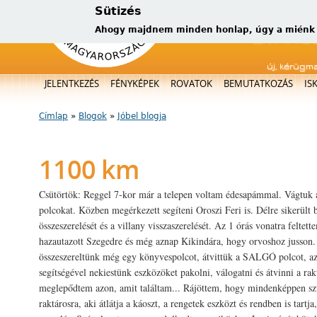
Sütizés
Ahogy majdnem minden honlap, úgy a miénk is
új, kérügm
Főmenü
JELENTKEZÉS
FÉNYKÉPEK
ROVATOK
BEMUTATKOZÁS
IS
Címlap
»
Blogok
»
Jóbel blogja
Jelenlegi hely
1100 km
Csütörtök: Reggel 7-kor már a telepen voltam édesapámmal. Vágtuk a
polcokat. Közben megérkezett segíteni Oroszi Feri is. Délre sikerült 
összeszerelését és a villany visszaszerelését. Az 1 órás vonatra feltet
hazautazott Szegedre és még aznap Kikindára, hogy orvoshoz jusson.
összeszereltünk még egy könyvespolcot, átvittük a SALGÓ polcot, a
segítségével nekiestünk eszközöket pakolni, válogatni és átvinni a ra
meglepődtem azon, amit találtam... Rájöttem, hogy mindenképpen s
raktárosra, aki átlátja a káoszt, a rengetek eszközt és rendben is tartj