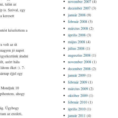
november 2007
(4)
i, talán az
december 2007
(3)
p is. Szóval, egy
január 2008
(9)
a keresett
február 2008
(3)
március 2008
(2)
ntést készítettem a
április 2008
(3)
május 2008
(4)
a volt az út
július 2008
(1)
 nagyon jó napot
augusztus 2008
(1)
 igyekeztünk átadni
lt, azért hála
november 2008
(1)
 látom őket :). 7-
december 2008
(2)
sárnap éjjel egy
január 2009
(1)
február 2009
(1)
a. Mondjuk 10
március 2009
(2)
s pihentem, ahogy
október 2009
(1)
február 2010
(1)
ság. Úgyhogy
április 2010
(1)
ttam az eredeti,
január 2011
(4)