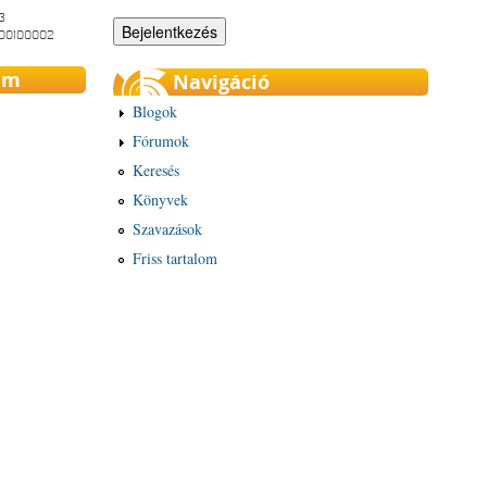
3
-00100002
um
Navigáció
Blogok
Fórumok
Keresés
Könyvek
Szavazások
Friss tartalom