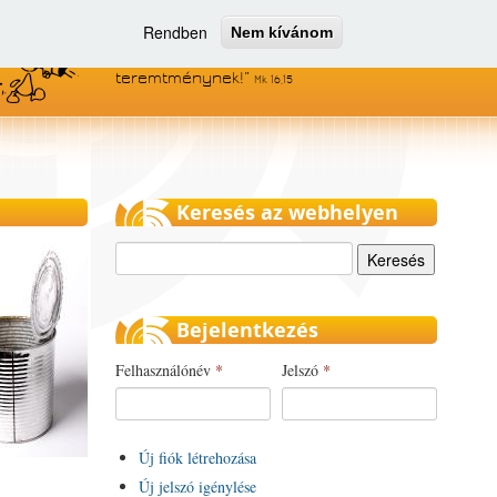
Rendben
Nem kívánom
Menjetek el az egész világra, és
hirdessétek az evangéliumot minden
teremtménynek!
Mk 16,15
Keresés az webhelyen
Keresés
Bejelentkezés
Felhasználónév
*
Jelszó
*
Új fiók létrehozása
Új jelszó igénylése