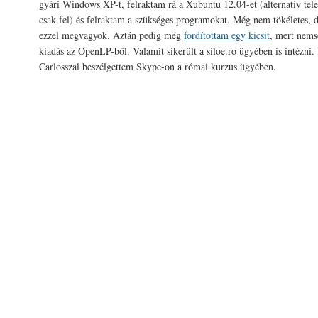
gyári Windows XP-t, felraktam rá a Xubuntu 12.04-et (alternatív tel
csak fel) és felraktam a szükséges programokat. Még nem tökéletes, 
ezzel megvagyok. Aztán pedig még
fordítottam egy kicsit
, mert nems
kiadás az OpenLP-ből. Valamit sikerült a siloe.ro ügyében is intézni.
Carlosszal beszélgettem Skype-on a római kurzus ügyében.