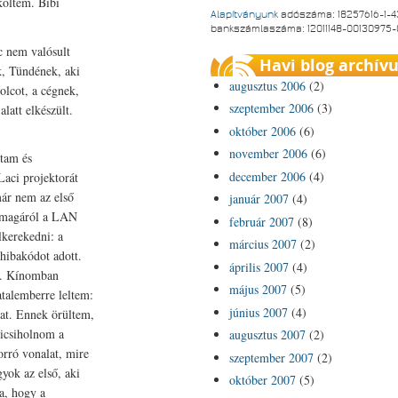
költem. Bibi
Alapítványunk
adószáma: 18257616-1-4
bankszámlaszáma: 12011148-00130975
c nem valósult
Havi blog archív
, Tündének, aki
augusztus 2006
(2)
polcot, a cégnek,
szeptember 2006
(3)
latt elkészült.
október 2006
(6)
november 2006
(6)
ltam és
december 2006
(4)
aci projektorát
már nem az első
január 2007
(4)
te magáról a LAN
február 2007
(8)
lkerekedni: a
március 2007
(2)
 hibakódot adott.
április 2007
(4)
ől. Kínomban
május 2007
(5)
atalemberre leltem:
június 2007
(4)
kat. Ennek örültem,
kicsiholnom a
augusztus 2007
(2)
orró vonalat, mire
szeptember 2007
(2)
ok az első, aki
október 2007
(5)
a, hogy a