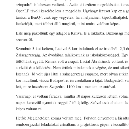
színpadról is lehessen vetíteni… Aztán elkezdtem megoldásokat keresn
OpenLP távoli kezelése lesz a megoldás. Úgyhogy linuxot kap ez a gé
tanács: a BenQ-t csak úgy vegyetek, ha a helyszínen kipróbálhatjátok 
funkcióját, mert többet állít magáról, mint amire valóban képes.
Este még pakoltunk egy adagot a Katival le a raktárba. Biztonsági me
szerverről.
Szombat: 5-kot keltem, Lacival 6-kor indultunk el az irodából. 2,5 ór
Zalaegerszegig. Az óvodában találkoztunk az iskolaközösséggel. Egy
töltöttünk együtt. Remek volt a csapat, Lacial Ábrahámok voltunk és
a víziót és a küldetést. Nem értünk mindennek a végére, de ami sikerü
Istennek. Jó volt újra látni a zalaegerszegi csapatot, mert olyan ritkán
kor indultunk vissza Budapestre, én csodáltam a tájat. Budapestről va
lett, mire hazaértem Szegedre. 1100 km-t mentem az autóval.
Vasárnap: el voltam fáradva, mintha 10 napos kurzuson lettem voln
napon keresztül nyomtuk reggel 7-től éjfélig. Szóval csak aludtam é
képes voltam rá.
Hétfő: Meglehetősen kómás voltam még. Folyton elnyomott a fáradt
rendszergazdai feladatokat csináltam: a projektoros gépen visszaállíto