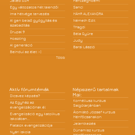
Jailed SSH
herczegnoemi
Egy változatos hét teendői
Sanci
Ima hétvége tervezés
MÁHR ALEXANDRA
A! gen belső gyógyítás és
Németh Edit
szabadítás
TMagdi
Drupal 9
Béla Gyüre
Hoszting
Judy
A! generáció
Barsi László
Beindul az élet :-)
Több
Aktív fórumtémák
Népszerű tartalmak
Mai:
Dicsvez képzés?
Kornéliusz kurzus
Az Egyház az
Salgótarjánban
evangelizációnak él
Álomlátó József kurzus
Evangelizáció egy katolikus
Ménfőcsanakon
iskolában...
Jelentkezés
Fiatalok evangelizációja
Dünamisz kurzus
Nyári iskola