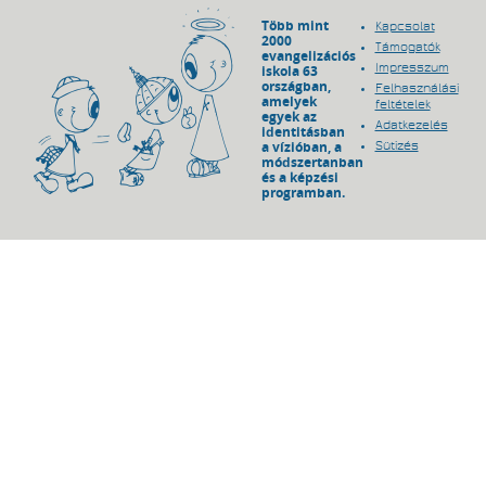
Több mint
Kapcsolat
2000
Támogatók
evangelizációs
Impresszum
iskola 63
országban,
Felhasználási
amelyek
feltételek
egyek az
Adatkezelés
identitásban
a vízióban, a
Sütizés
módszertanban
és a képzési
programban.