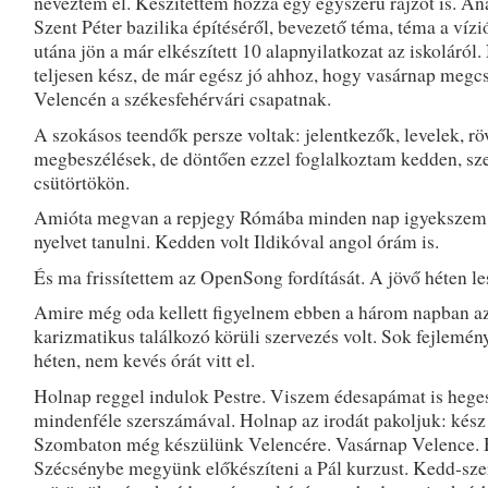
neveztem el. Készítettem hozzá egy egyszerű rajzot is. An
Szent Péter bazilika építéséről, bevezető téma, téma a vízi
utána jön a már elkészített 10 alapnyilatkozat az iskoláról
teljesen kész, de már egész jó ahhoz, hogy vasárnap megc
Velencén a székesfehérvári csapatnak.
A szokásos teendők persze voltak: jelentkezők, levelek, rö
megbeszélések, de döntően ezzel foglalkoztam kedden, sz
csütörtökön.
Amióta megvan a repjegy Rómába minden nap igyekszem 
nyelvet tanulni. Kedden volt Ildikóval angol órám is.
És ma frissítettem az OpenSong fordítását. A jövő héten le
Amire még oda kellett figyelnem ebben a három napban az
karizmatikus találkozó körüli szervezés volt. Sok fejlemény
héten, nem kevés órát vitt el.
Holnap reggel indulok Pestre. Viszem édesapámat is heges
mindenféle szerszámával. Holnap az irodát pakoljuk: kész a
Szombaton még készülünk Velencére. Vasárnap Velence. 
Szécsénybe megyünk előkészíteni a Pál kurzust. Kedd-sze