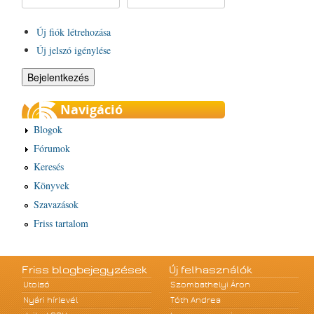
Új fiók létrehozása
Új jelszó igénylése
Navigáció
Blogok
Fórumok
Keresés
Könyvek
Szavazások
Friss tartalom
Friss blogbejegyzések
Új felhasználók
Utolsó
Szombathelyi Áron
Nyári hírlevél
Tóth Andrea