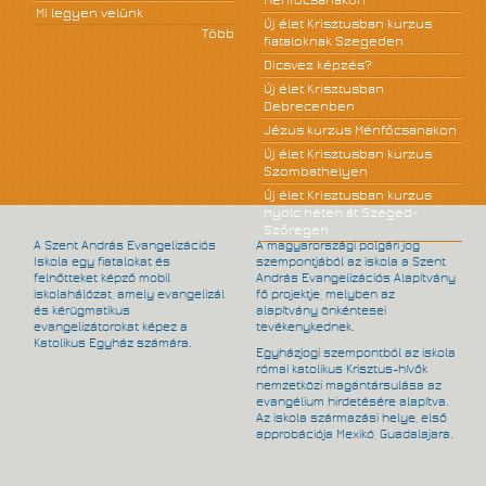
Ménfőcsanakon
Mi legyen velünk
Új élet Krisztusban kurzus
Több
fiataloknak Szegeden
Dicsvez képzés?
Új élet Krisztusban
Debrecenben
Jézus kurzus Ménfőcsanakon
Új élet Krisztusban kurzus
Szombathelyen
Új élet Krisztusban kurzus
nyolc héten át Szeged-
Szőregen
A Szent András Evangelizációs
A magyarországi polgári jog
Iskola egy fiatalokat és
szempontjából az iskola a Szent
felnőtteket képző mobil
András Evangelizációs Alapítvány
iskolahálózat, amely evangelizál
fő projektje, melyben az
és kérügmatikus
alapítvány önkéntesei
evangelizátorokat képez a
tevékenykednek.
Katolikus Egyház számára.
Egyházjogi szempontból az iskola
római katolikus Krisztus-hívők
nemzetközi magántársulása az
evangélium hirdetésére alapítva.
Az iskola származási helye, első
approbációja Mexikó, Guadalajara.