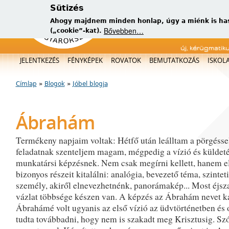
Sütizés
Ahogy majdnem minden honlap, úgy a miénk is has
Bővebben…
(„cookie”-kat).
új, kérügmatik
Főmenü
JELENTKEZÉS
FÉNYKÉPEK
ROVATOK
BEMUTATKOZÁS
ISKOL
Címlap
»
Blogok
»
Jóbel blogja
Jelenlegi hely
Ábrahám
Termékeny napjaim voltak: Hétfő után leálltam a pörgésse
feladatnak szenteljem magam, mégpedig a vízió és küldet
munkatársi képzésnek. Nem csak megírni kellett, hanem e
bizonyos részeit kitalálni: analógia, bevezető téma, szinteti
személy, akiről elnevezhetnénk, panorámakép... Most éjsz
vázlat többsége készen van. A képzés az Ábrahám nevet ka
Ábrahámé volt ugyanis az első vízió az üdvtörténetben és o
tudta továbbadni, hogy nem is szakadt meg Krisztusig. Szó