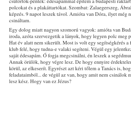
csütörtök-péntek: édesapámmal építem a budapesti raktár
polcokat és a plakáttartókat. Szombat: Zalaegerszeg, Ábr
képzés. 9 napot leszek távol. Amióta van Dóra, ilyet még 
csináltam.
Egy dolog miatt nagyon szomorú vagyok: amióta van Bud
iroda, azóta szervezgetik a lányok, hogy legyen polc meg p
Hat év alatt nem sikerült. Most is volt egy segítségkérés a 
klub felé, hogy tudna-e valaki segíteni. Végül egy jelentke
saját édesapám. Ő fogja megcsinálni, én leszek a segédmu
Annak örülök, hogy végre lesz. De hogy ennyire érdektele
körül, az elkeserít. Egyrészt azt kéri tőlem a Tanács is, hog
feladataimból... de végül az van, hogy amit nem csinálok 
lesz kész. Hogy van ez Jézus?