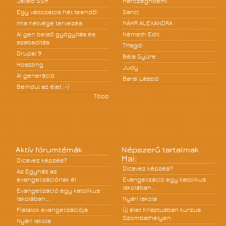
Jailed SSH
herczegnoemi
Egy változatos hét teendői
Sanci
Ima hétvége tervezés
MÁHR ALEXANDRA
A! gen belső gyógyítás és
Németh Edit
szabadítás
TMagdi
Drupal 9
Béla Gyüre
Hoszting
Judy
A! generáció
Barsi László
Beindul az élet :-)
Több
Aktív fórumtémák
Népszerű tartalmak
Mai:
Dicsvez képzés?
Dicsvez képzés?
Az Egyház az
evangelizációnak él
Evangelizáció egy katolikus
iskolában...
Evangelizáció egy katolikus
iskolában...
Nyári iskola
Fiatalok evangelizációja
Új élet Krisztusban kurzus
Szombathelyen
Nyári iskola