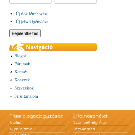
Új fiók létrehozása
Új jelszó igénylése
Navigáció
Blogok
Fórumok
Keresés
Könyvek
Szavazások
Friss tartalom
Friss blogbejegyzések
Új felhasználók
Utolsó
Szombathelyi Áron
Nyári hírlevél
Tóth Andrea