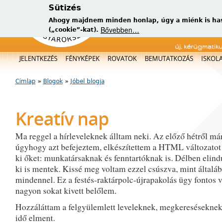
Sütizés
Ahogy majdnem minden honlap, úgy a miénk is has
Bővebben…
(„cookie”-kat).
új, kérügmatik
Főmenü
JELENTKEZÉS
FÉNYKÉPEK
ROVATOK
BEMUTATKOZÁS
ISKOL
Címlap
»
Blogok
»
Jóbel blogja
Jelenlegi hely
Kreatív nap
Ma reggel a hírleveleknek álltam neki. Az előző hétről már
úgyhogy azt befejeztem, elkészítettem a HTML változatot
ki őket: munkatársaknak és fenntartóknak is. Délben elindu
ki is mentek. Kissé meg voltam ezzel csúszva, mint általá
mindennel. Ez a festés-raktárpolc-újrapakolás ügy fontos v
nagyon sokat kivett belőlem.
Hozzáláttam a felgyülemlett leveleknek, megkereséseknek
idő elment.