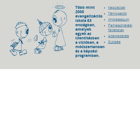
Több mint
Kapcsolat
2000
Támogatók
evangelizációs
Impresszum
iskola 63
országban,
Felhasználási
amelyek
feltételek
egyek az
Adatkezelés
identitásban
a vízióban, a
Sütizés
módszertanban
és a képzési
programban.