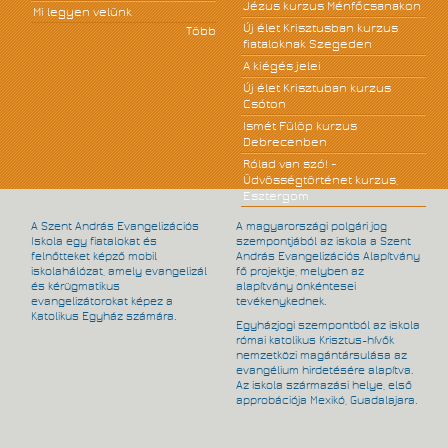
Jézus kurzus Ménfőcsanakon
Mi legyen velünk
Új élet Krisztusban kurzus
Több
fiataloknak Szegeden
A kiégés jelei
Új élet Krisztuban kurzus
Csóton
Ismét Fülöp kurzus
Debrecenben
Rólad van szó! -
Üdvösségtörténet kurzus,
Esztergom
A Szent András Evangelizációs
A magyarországi polgári jog
Iskola egy fiatalokat és
szempontjából az iskola a Szent
felnőtteket képző mobil
András Evangelizációs Alapítvány
iskolahálózat, amely evangelizál
fő projektje, melyben az
és kérügmatikus
alapítvány önkéntesei
evangelizátorokat képez a
tevékenykednek.
Katolikus Egyház számára.
Egyházjogi szempontból az iskola
római katolikus Krisztus-hívők
nemzetközi magántársulása az
evangélium hirdetésére alapítva.
Az iskola származási helye, első
approbációja Mexikó, Guadalajara.