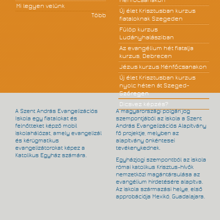
Ménfőcsanakon
Mi legyen velünk
Új élet Krisztusban kurzus
Több
fiataloknak Szegeden
Fülöp kurzus
Ludányhalásziban
Az evangélium hét fiatalja
kurzus, Debrecen
Jézus kurzus Ménfőcsanakon
Új élet Krisztusban kurzus
nyolc héten át Szeged-
Szőregen
Dicsvez képzés?
A Szent András Evangelizációs
A magyarországi polgári jog
Iskola egy fiatalokat és
szempontjából az iskola a Szent
felnőtteket képző mobil
András Evangelizációs Alapítvány
iskolahálózat, amely evangelizál
fő projektje, melyben az
és kérügmatikus
alapítvány önkéntesei
evangelizátorokat képez a
tevékenykednek.
Katolikus Egyház számára.
Egyházjogi szempontból az iskola
római katolikus Krisztus-hívők
nemzetközi magántársulása az
evangélium hirdetésére alapítva.
Az iskola származási helye, első
approbációja Mexikó, Guadalajara.