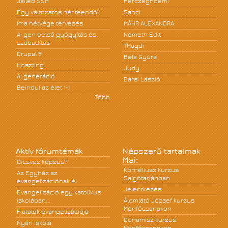
Jailed SSH
herczegnoemi
Egy változatos hét teendői
Sanci
Ima hétvége tervezés
MÁHR ALEXANDRA
A! gen belső gyógyítás és
Németh Edit
szabadítás
TMagdi
Drupal 9
Béla Gyüre
Hoszting
Judy
A! generáció
Barsi László
Beindul az élet :-)
Több
Aktív fórumtémák
Népszerű tartalmak
Mai:
Dicsvez képzés?
Kornéliusz kurzus
Az Egyház az
Salgótarjánban
evangelizációnak él
Jelentkezés
Evangelizáció egy katolikus
iskolában...
Álomlátó József kurzus
Ménfőcsanakon
Fiatalok evangelizációja
Dünamisz kurzus
Nyári iskola