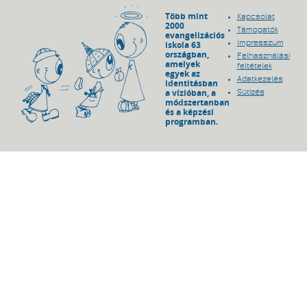
Több mint
Kapcsolat
2000
Támogatók
evangelizációs
Impresszum
iskola 63
országban,
Felhasználási
amelyek
feltételek
egyek az
Adatkezelés
identitásban
a vízióban, a
Sütizés
módszertanban
és a képzési
programban.