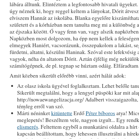
lábára álltunk. Elintéztem a legfontosabb hivatali ügyeket
úgy néznek ki, hogy reggel keltem a lányokat, Dórit átvesz
elviszem Hannát az iskolába. Blanka egyelőre kiszámíthata
született és a kórházban nem tanulta meg mi a különbség a
az éjszaka között. Ő vagy fenn van, vagy alszik napközben
Napközben most dolgozom, ha épp nem kellek a feleségem
elmegyek Haniért, vacsorázunk, összepakolom a lakást, se
fürdetni, altatni, készülni Haninak. Szóval este lefekvésig 
vagyok, néha én altatom Dórit. Aztán éjfélig még nekiülök
számítógépnek, de pl. tegnap se húztam odáig. Elfáradtam
Amit közben sikerült előrébb vinni, azért hálát adok:
Az olasz iskola ügyével foglalkoztam. Lehet belőle tanu
Sikerült megtalálni, hogy a lengyel püspöki kar mit alap
http://nowaewangelizacja.org/ Adalbert visszaigazolta
tényleg erről van szó.
Márti néninket
kitüntette
Erdő
Péter bíboros
atya! Mic
meglepetés! Beszéltem vele, nagyon izgult... Egy rend
elismerés
. Feltettem egyből a munkatársi oldalra a hírt
kapcsán beállítottam, hogy lehessen illusztrálni a hírek