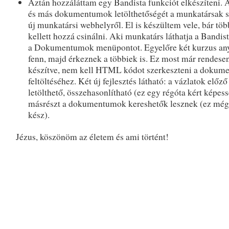
Aztán hozzáláttam egy Bandista funkciót elkészíteni. 
és más dokumentumok letölthetőségét a munkatársak 
új munkatársi webhelyről. El is készültem vele, bár több
kellett hozzá csinálni. Aki munkatárs láthatja a Bandi
a Dokumentumok menüpontot. Egyelőre két kurzus an
fenn, majd érkeznek a többiek is. Ez most már rendesen
készítve, nem kell HTML kódot szerkeszteni a doku
feltöltéséhez. Két új fejlesztés látható: a vázlatok előző
letölthető, összehasonlítható (ez egy régóta kért képess
másrészt a dokumentumok kereshetők lesznek (ez még
kész).
Jézus, köszönöm az életem és ami történt!