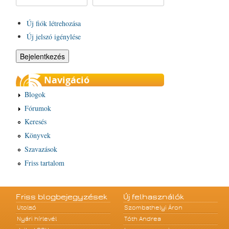
Új fiók létrehozása
Új jelszó igénylése
Navigáció
Blogok
Fórumok
Keresés
Könyvek
Szavazások
Friss tartalom
Friss blogbejegyzések
Új felhasználók
Utolsó
Szombathelyi Áron
Nyári hírlevél
Tóth Andrea