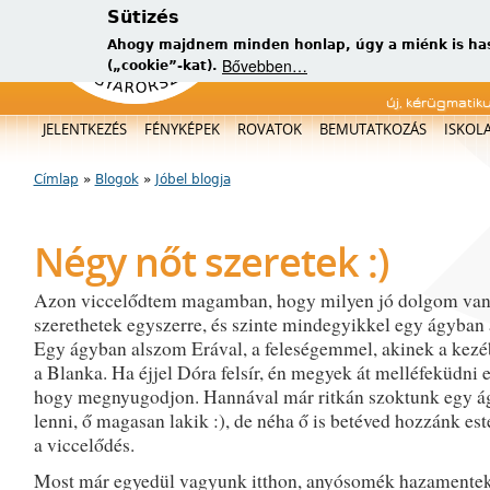
Sütizés
Ahogy majdnem minden honlap, úgy a miénk is has
Bővebben…
(„cookie”-kat).
új, kérügmatik
Főmenü
JELENTKEZÉS
FÉNYKÉPEK
ROVATOK
BEMUTATKOZÁS
ISKOL
Címlap
»
Blogok
»
Jóbel blogja
Jelenlegi hely
Négy nőt szeretek :)
Azon viccelődtem magamban, hogy milyen jó dolgom van
szerethetek egyszerre, és szinte mindegyikkel egy ágyban 
Egy ágyban alszom Erával, a feleségemmel, akinek a kezé
a Blanka. Ha éjjel Dóra felsír, én megyek át melléfeküdni e
hogy megnyugodjon. Hannával már ritkán szoktunk egy 
lenni, ő magasan lakik :), de néha ő is betéved hozzánk est
a viccelődés.
Most már egyedül vagyunk itthon, anyósomék hazamente