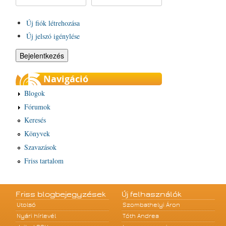
Új fiók létrehozása
Új jelszó igénylése
Navigáció
Blogok
Fórumok
Keresés
Könyvek
Szavazások
Friss tartalom
Friss blogbejegyzések
Új felhasználók
Utolsó
Szombathelyi Áron
Nyári hírlevél
Tóth Andrea