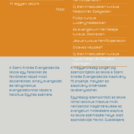
Ménfőcsanakon
Mi legyen velünk
Új élet Krisztusban kurzus
Több
fiataloknak Szegeden
Fülöp kurzus
Ludányhalásziban
Az evangélium hét fiatalja
kurzus, Debrecen
Jézus kurzus Ménfőcsanakon
Dicsvez képzés?
Új élet Krisztusban kurzus
nyolc héten át Szeged-
Szőregen
A Szent András Evangelizációs
A magyarországi polgári jog
Iskola egy fiatalokat és
szempontjából az iskola a Szent
felnőtteket képző mobil
András Evangelizációs Alapítvány
iskolahálózat, amely evangelizál
fő projektje, melyben az
és kérügmatikus
alapítvány önkéntesei
evangelizátorokat képez a
tevékenykednek.
Katolikus Egyház számára.
Egyházjogi szempontból az iskola
római katolikus Krisztus-hívők
nemzetközi magántársulása az
evangélium hirdetésére alapítva.
Az iskola származási helye, első
approbációja Mexikó, Guadalajara.