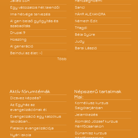
Jailed SSH
herczegnoemi
Egy változatos hét teendői
Sanci
Ima hétvége tervezés
MÁHR ALEXANDRA
A! gen belső gyógyítás és
Németh Edit
szabadítás
TMagdi
Drupal 9
Béla Gyüre
Hoszting
Judy
A! generáció
Barsi László
Beindul az élet :-)
Több
Aktív fórumtémák
Népszerű tartalmak
Mai:
Dicsvez képzés?
Kornéliusz kurzus
Az Egyház az
Salgótarjánban
evangelizációnak él
Jelentkezés
Evangelizáció egy katolikus
iskolában...
Álomlátó József kurzus
Ménfőcsanakon
Fiatalok evangelizációja
Dünamisz kurzus
Nyári iskola