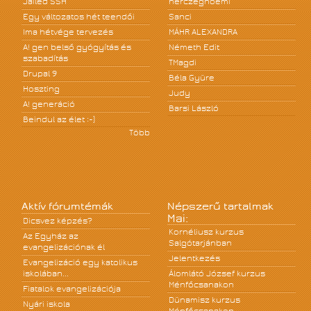
Jailed SSH
herczegnoemi
Egy változatos hét teendői
Sanci
Ima hétvége tervezés
MÁHR ALEXANDRA
A! gen belső gyógyítás és
Németh Edit
szabadítás
TMagdi
Drupal 9
Béla Gyüre
Hoszting
Judy
A! generáció
Barsi László
Beindul az élet :-)
Több
Aktív fórumtémák
Népszerű tartalmak
Mai:
Dicsvez képzés?
Kornéliusz kurzus
Az Egyház az
Salgótarjánban
evangelizációnak él
Jelentkezés
Evangelizáció egy katolikus
iskolában...
Álomlátó József kurzus
Ménfőcsanakon
Fiatalok evangelizációja
Dünamisz kurzus
Nyári iskola