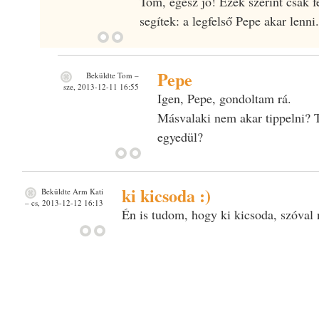
Tom, egész jó! Ezek szerint csak f
segítek: a legfelső Pepe akar lenni.
Pepe
Beküldte
Tom
–
sze, 2013-12-11 16:55
Igen, Pepe, gondoltam rá.
Másvalaki nem akar tippelni? 
egyedül?
ki kicsoda :)
Beküldte
Arm Kati
– cs, 2013-12-12 16:13
Én is tudom, hogy ki kicsoda, szóval 